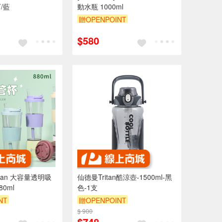
町/藍
動水瓶 1000ml
贈OPENPOINT
$580
itan 大容量透明吸
仙德曼Tritan酷涼壺-1500ml-黑
0ml
色-1支
NT
贈OPENPOINT
$ 900
$748