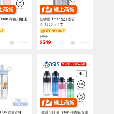
 Tritan 彈蓋刻度運
仙德曼 Tritan酷涼吸管
l
壺-1300ml-1支
NT
贈OPENPOINT
$ 700
$549
FUN飲吸管杯
[澳洲 Oasis] Tritan 彈蓋吸管運