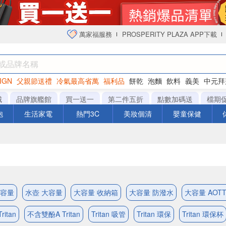
萬家福服務
PROSPERITY PLAZA APP下載
IGN
父親節送禮
冷氣最高省萬
福利品
餅乾
泡麵
飲料
義美
中元拜
衛生紙
城
品牌旗艦館
買一送一
第二件五折
點數加碼送
檔期
泡
生活家電
熱門3C
美妝個清
嬰童保健
大容量
水壺 大容量
大容量 收納箱
大容量 防潑水
大容量 AOT
itan
不含雙酚A Tritan
Tritan 吸管
Tritan 環保
Tritan 環保杯