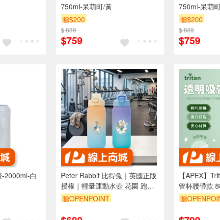
750ml-呆萌町/黃
750ml-呆萌
贈$200
贈$200
$ 889
$ 889
$759
$759
-2000ml-白
Peter Rabbit 比得兔｜英國正版
【APEX】Tr
授權｜輕量運動水壺 花園 跑兔
管杯腰帶款 88
（850ml｜通勤・旅行）
贈OPENPOINT
贈OPENPOI
$680
$790