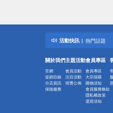
偏遠地區配
詐騙網頁！
得獎公告
活動快訊
熱門話題
銀行優惠
偏遠地區配
關於我們
主題活動
會員專區
詐騙網頁！
官網
會員活動
會員專區
促銷目錄
注目活動
大宗採購
分店資訊
得獎公佈
購物須知
保險服務
會員服務條款
隱私權政策
退貨須知