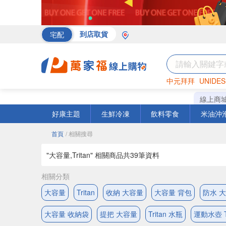
宅配
到店取貨
中元拜拜
UNIDES
罐頭
海苔
巧克力
線上商
好康主題
生鮮冷凍
飲料零食
米油沖
首頁
/ 相關搜尋
"大容量,Tritan" 相關商品共
39
筆資料
相關分類
大容量
Tritan
收納 大容量
大容量 背包
防水 
大容量 收納袋
提把 大容量
Tritan 水瓶
運動水壺 Tr