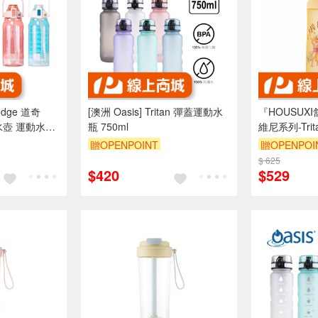
dge 道奇
[澳洲 Oasis] Tritan 彈蓋運動水
『HOUSUX
蓋水壺 運動水壺
瓶 750ml
維尼系列-Tr
2000ml(A1)
贈OPENPOINT
贈OPENPOI
$ 625
$420
$529