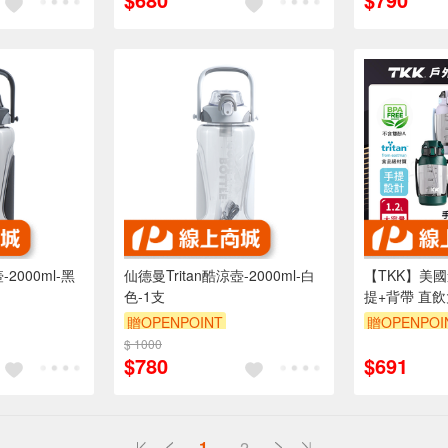
-2000ml-黑
仙德曼Tritan酷涼壺-2000ml-白
【TKK】美國進
色-1支
提+背帶 直
1200ML(附
贈OPENPOINT
贈OPENPOI
$ 1000
$780
$691
1
2