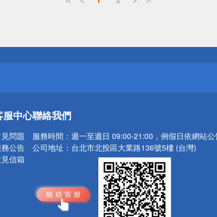
送
請小心！
送
客服中心
聯絡我們
請小心！
常見問題
服務時間：
週一至週日 09:00-21:00，例假日依網站
服務公告
公司地址：
台北市北投區大業路136號5樓 (台灣)
意見信箱