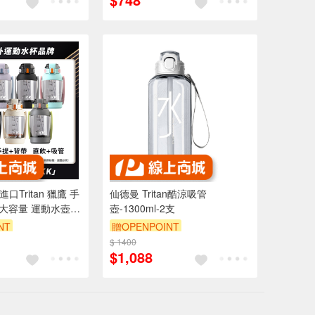
口Tritan 獵鷹 手
仙德曼 Tritan酷涼吸管
飲大容量 運動水壺
壺-1300ml-2支
背帶)-任選色
NT
贈OPENPOINT
$ 1400
$1,088