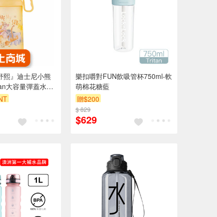
I舒熙』迪士尼小熊
樂扣嚼對FUN飲吸管杯750ml-軟
itan大容量彈蓋水瓶
萌棉花糖藍
NT
贈$200
$ 829
$629