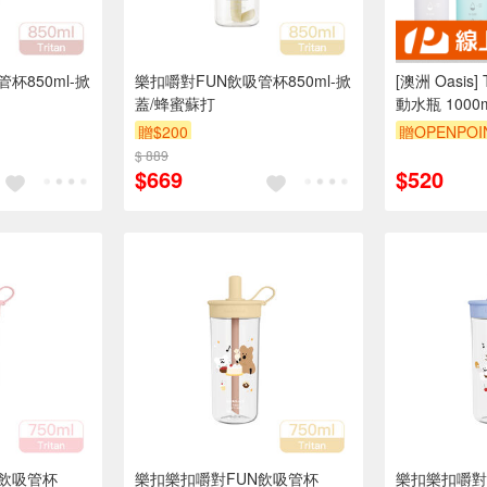
杯850ml-掀
樂扣嚼對FUN飲吸管杯850ml-掀
[澳洲 Oasis]
蓋/蜂蜜蘇打
動水瓶 1000m
贈$200
贈OPENPOI
$ 889
$669
$520
N飲吸管杯
樂扣樂扣嚼對FUN飲吸管杯
樂扣樂扣嚼對