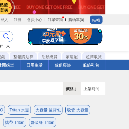
結帳
登入
註冊
會員中心
訂單查詢
購物車(0)
拜
米
促銷
整箱購划算
活動總覽
家速配
超商取貨
休閒娛樂
日用生活
傢俱寢飾
服飾鞋包
價格↓
上架時間
TO
Tritan 水壺
大容量 後背包
吸管 大容量
攜帶 Tritan
舒吸杯 Tritan