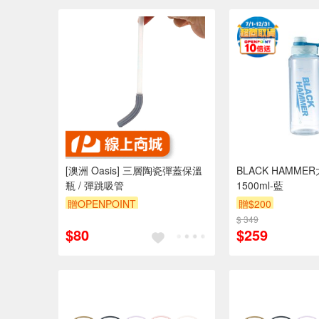
[澳洲 Oasis] 三層陶瓷彈蓋保溫
BLACK HAMM
瓶 / 彈跳吸管
1500ml-藍
贈OPENPOINT
贈$200
$ 349
$80
$259