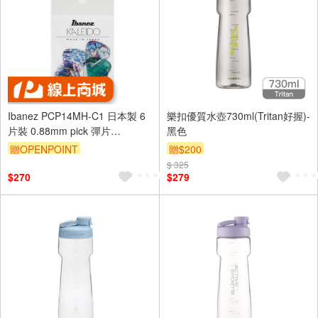
Ibanez PCP14MH-C1 日本製 6
樂扣優質水壺730ml(Tritan好握)-
片裝 0.88mm pick 彈片
黑色
KALEIDO系列精選【敦煌樂器】
贈OPENPOINT
贈$200
$ 325
$270
$279