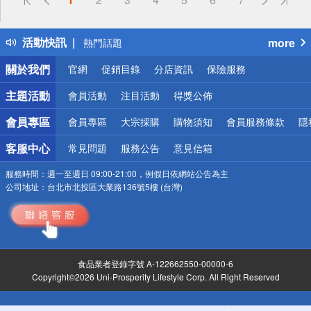
詐騙網頁！請小心！
得獎公告
活動快訊
more
熱門話題
銀行優惠
關於我們
官網
促銷目錄
分店資訊
保險服務
偏遠地區配送
詐騙網頁！請小心！
主題活動
會員活動
注目活動
得獎公佈
會員專區
會員專區
大宗採購
購物須知
會員服務條款
隱
客服中心
常見問題
服務公告
意見信箱
服務時間：
週一至週日 09:00-21:00，例假日依網站公告為主
公司地址：
台北市北投區大業路136號5樓 (台灣)
食品業者登錄字號 A-122662550-00000-6
Copyright©2026 Uni-Prosperity Lifestyle Corp. All Right Reserved