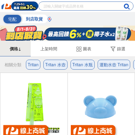
宅配
到店取貨
價格↓
上架時間
圖表
篩選
相關分類
Tritan
Tritan 水壺
Tritan 水瓶
運動水壺 Tritan