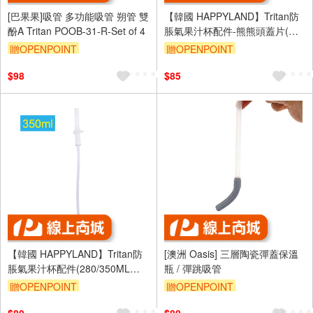
[巴果果]吸管 多功能吸管 朔管 雙
【韓國 HAPPYLAND】Tritan防
酚A Tritan POOB-31-R-Set of 4
脹氣果汁杯配件-熊熊頭蓋片(通
用200/280/350ML)
贈OPENPOINT
贈OPENPOINT
$98
$85
【韓國 HAPPYLAND】Tritan防
[澳洲 Oasis] 三層陶瓷彈蓋保溫
脹氣果汁杯配件(280/350ML十
瓶 / 彈跳吸管
字孔吸管、墊圈)
贈OPENPOINT
贈OPENPOINT