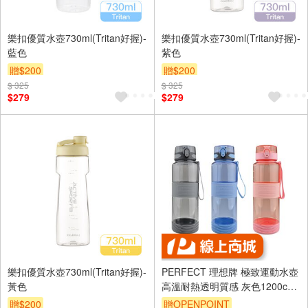
樂扣優質水壺730ml(Tritan好握)-
樂扣優質水壺730ml(Tritan好握)-
藍色
紫色
贈$200
贈$200
$ 325
$ 325
$279
$279
樂扣優質水壺730ml(Tritan好握)-
PERFECT 理想牌 極致運動水壺
黃色
高溫耐熱透明質感 灰色1200cc-
Leidea樂德兒
贈$200
贈OPENPOINT