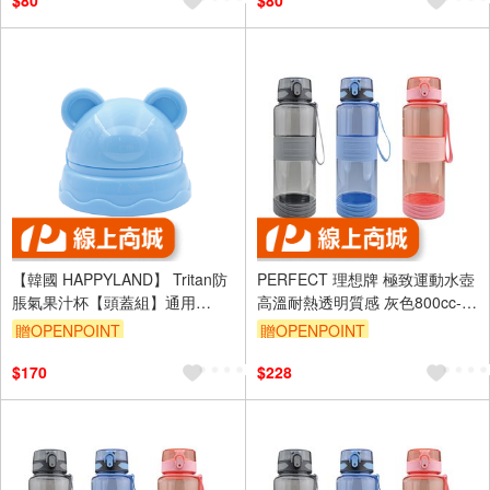
$80
$80
【韓國 HAPPYLAND】 Tritan防
PERFECT 理想牌 極致運動水壺
脹氣果汁杯【頭蓋組】通用
高溫耐熱透明質感 灰色800cc-
200/280/350ML
Leidea樂德兒
贈OPENPOINT
贈OPENPOINT
$170
$228