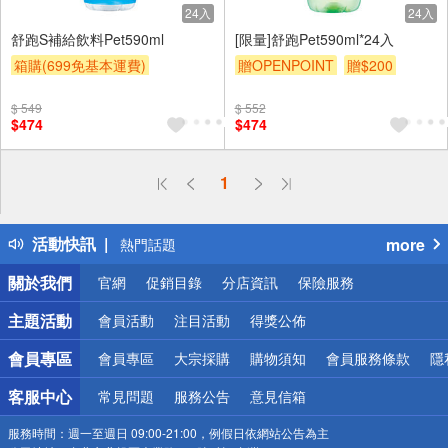
24入
24入
舒跑S補給飲料Pet590ml
[限量]舒跑Pet590ml*24入
箱購(699免基本運費)
贈OPENPOINT
贈$200
贈OPENPOINT
贈$200
$ 549
$ 552
$474
$474
偏遠地區配送
1
詐騙網頁！請小心！
得獎公告
活動快訊
more
熱門話題
銀行優惠
關於我們
官網
促銷目錄
分店資訊
保險服務
偏遠地區配送
詐騙網頁！請小心！
主題活動
會員活動
注目活動
得獎公佈
會員專區
會員專區
大宗採購
購物須知
會員服務條款
隱
客服中心
常見問題
服務公告
意見信箱
服務時間：
週一至週日 09:00-21:00，例假日依網站公告為主