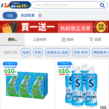
宅配
到店取貨
價格↓
上架時間
圖表
篩選
相關分類
低鈉
舒跑
保健食品 低鈉
舒跑 飲料
機能飲料 
4入