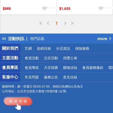
$989
$1,620
偏遠地區配送
1
詐騙網頁！請小心！
得獎公告
活動快訊
more
熱門話題
銀行優惠
關於我們
官網
促銷目錄
分店資訊
保險服務
偏遠地區配送
詐騙網頁！請小心！
主題活動
會員活動
注目活動
得獎公佈
會員專區
會員專區
大宗採購
購物須知
會員服務條款
隱
客服中心
常見問題
服務公告
意見信箱
服務時間：
週一至週日 09:00-21:00，例假日依網站公告為主
公司地址：
台北市北投區大業路136號5樓 (台灣)