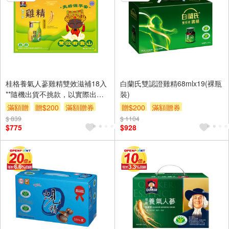
桂格養氣人蔘雞精雙效滋補18入
白蘭氏雙認證雞精68mlx19(裸瓶
**隨機出貨不挑款，以實際出貨
裝)
為準。**
滿額贈
贈$200
滿額贈券
贈$200
滿額贈券
$ 839
$ 1104
$775
$928