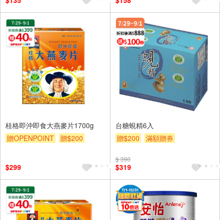
$135
$158
桂格即沖即食大燕麥片1700g
台糖蜆精6入
贈OPENPOINT
贈$200
贈$200
滿額贈券
$ 390
$299
$319