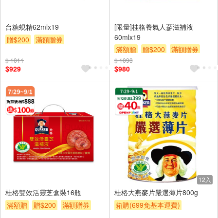
台糖蜆精62mlx19
[限量]桂格養氣人蔘滋補液
60mlx19
贈$200
滿額贈券
滿額贈
贈$200
滿額贈券
$ 1011
$ 1093
$929
$980
12入
桂格雙效活靈芝盒裝16瓶
桂格大燕麥片嚴選薄片800g
滿額贈
贈$200
滿額贈券
箱購(699免基本運費)
贈OPENPOINT
贈$200