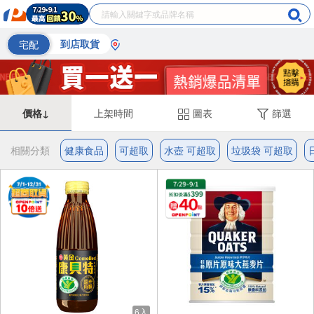
宅配
到店取貨
價格↓
上架時間
圖表
篩選
相關分類
健康食品
可超取
水壺 可超取
垃圾袋 可超取
6入