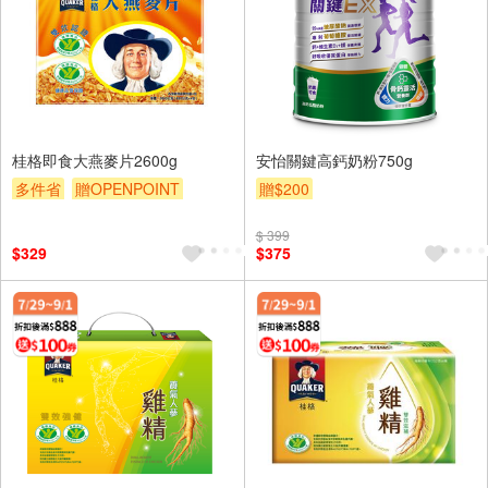
桂格即食大燕麥片2600g
安怡關鍵高鈣奶粉750g
多件省
贈OPENPOINT
贈$200
贈$200
$ 399
$329
$375