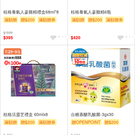
桂格養氣人蔘雞精禮盒68ml*8
桂格養氣人蔘雞精6瓶
滿額贈
贈$200
滿額贈券
滿額贈
贈$200
滿額贈券
$ 599
$395
$420
桂格活靈芝禮盒 60mlx8
台糖寡醣乳酸菌-3gx30
滿額贈
贈$200
滿額贈券
贈OPENPOINT
贈$200
$ 499
$ 464