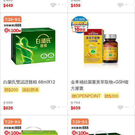
$449
$459
白蘭氏雙認證雞精 68mlX12
金車補給園薑黃萃取物+GSH複
方膠囊
贈$200
滿額贈券
贈OPENPOINT
贈$200
$ 699
$ 704
$626
$659