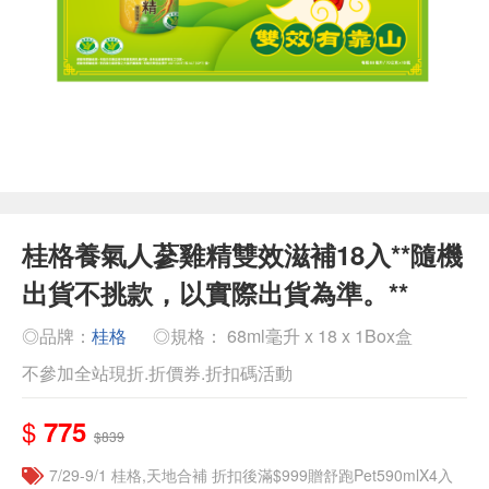
桂格養氣人蔘雞精雙效滋補18入**隨機
出貨不挑款，以實際出貨為準。**
◎品牌：
桂格
◎規格： 68ml毫升 x 18 x 1Box盒
不參加全站現折.折價券.折扣碼活動
$
775
$839
7/29-9/1 桂格,天地合補 折扣後滿$999贈舒跑Pet590mlX4入