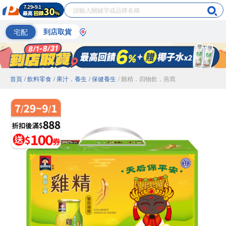
宅配
到店取貨
首頁
/ 飲料零食
/ 果汁．養生
/ 保健養生
/ 雞精．四物飲．燕窩