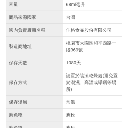
容量
68ml毫升
商品來源國家
台灣
國內負責廠商名稱
佳格食品股份有限公司
桃園市大園區和平西路一
製造商地址
段369號
保存天數
1080天
請置於陰涼乾燥處(避免置
保存方式
於潮濕、高溫或曝曬等場
所)
保存溫層
常溫
應免稅
應稅
應免稅
應稅