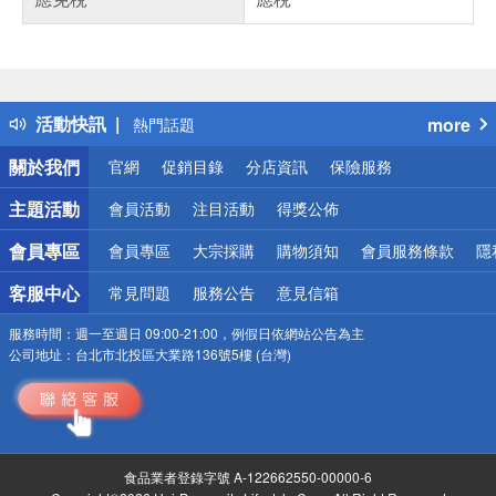
偏遠地區配送
詐騙網頁！請小心！
得獎公告
活動快訊
more
熱門話題
銀行優惠
關於我們
官網
促銷目錄
分店資訊
保險服務
偏遠地區配送
詐騙網頁！請小心！
主題活動
會員活動
注目活動
得獎公佈
會員專區
會員專區
大宗採購
購物須知
會員服務條款
隱
客服中心
常見問題
服務公告
意見信箱
服務時間：
週一至週日 09:00-21:00，例假日依網站公告為主
公司地址：
台北市北投區大業路136號5樓 (台灣)
食品業者登錄字號 A-122662550-00000-6