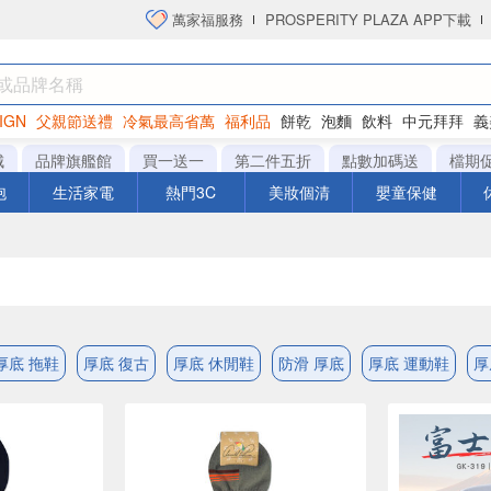
萬家福服務
PROSPERITY PLAZA APP下載
IGN
父親節送禮
冷氣最高省萬
福利品
餅乾
泡麵
飲料
中元拜拜
義
洋芋片
城
品牌旗艦館
買一送一
第二件五折
點數加碼送
檔期
泡
生活家電
熱門3C
美妝個清
嬰童保健
厚底 拖鞋
厚底 復古
厚底 休閒鞋
防滑 厚底
厚底 運動鞋
厚