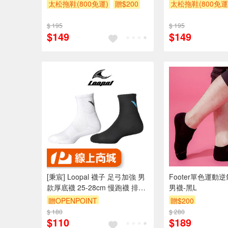
太松拖鞋(800免運)
贈$200
太松拖鞋(800免運
$ 195
$ 195
$149
$149
[秉宸] Loopal 襪子 足弓加強 男
Footer單色運動
款厚底襪 25-28cm 慢跑襪 排羽
男襪-黑L
球襪 籃球襪 台灣製 精梳棉
贈OPENPOINT
贈$200
$ 180
$ 280
$110
$189