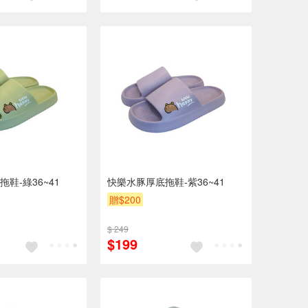
鞋-綠36~41
快樂水豚厚底拖鞋-紫36~41
贈$200
$ 249
$199