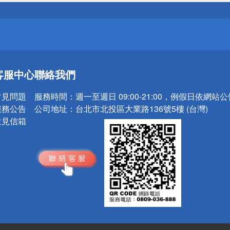
請小心！
送
客服中心
聯絡我們
請小心！
常見問題
服務時間：
週一至週日 09:00-21:00，例假日依網站
服務公告
公司地址：
台北市北投區大業路136號5樓 (台灣)
意見信箱