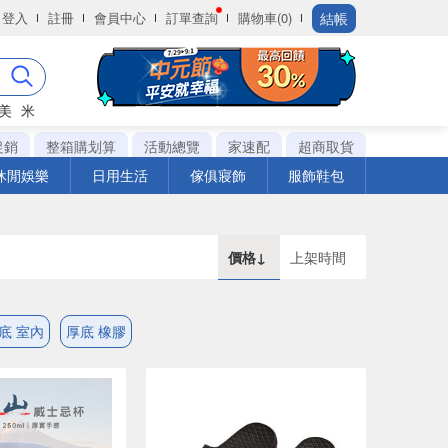
結帳
登入
註冊
會員中心
訂單查詢
購物車(0)
美
米
促銷
整箱購划算
活動總覽
家速配
超商取貨
休閒娛樂
日用生活
傢俱寢飾
服飾鞋包
價格↓
上架時間
底 室內
厚底 橡膠