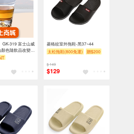
g】GK-319 富士山威
菱格紋室外拖鞋-黑37~44
山顏色隨飲品改變
太松拖鞋(800免運)
贈$200
 水杯 茶杯 酒杯
NT
$ 149
$129