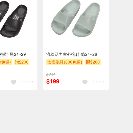
鞋-黑24~29
流線活力室外拖鞋-綠24~26
0免運)
贈$200
太松拖鞋(800免運)
贈$200
$ 249
$199