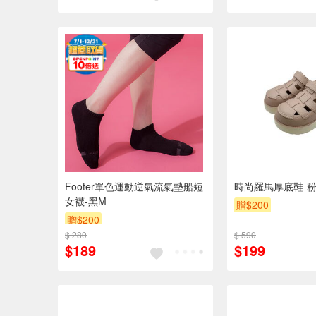
Footer單色運動逆氣流氣墊船短
時尚羅馬厚底鞋-粉色
女襪-黑M
贈$200
贈$200
$ 280
$ 590
$189
$199