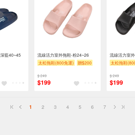
藍40~45
流線活力室外拖鞋-粉24~26
流線活力室外拖
太松拖鞋(800免運)
贈$200
太松拖鞋(80
$ 249
$ 249
$199
$199
1
2
3
4
5
6
7
送