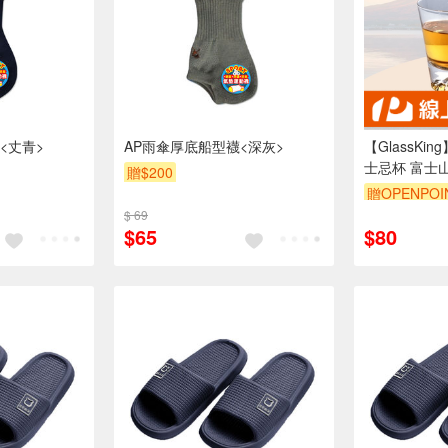
<丈青>
AP雨傘厚底船型襪<深灰>
【GlassKin
士忌杯 富士
贈$200
觀山杯 咖啡杯
贈OPENPOI
$ 69
$65
$80