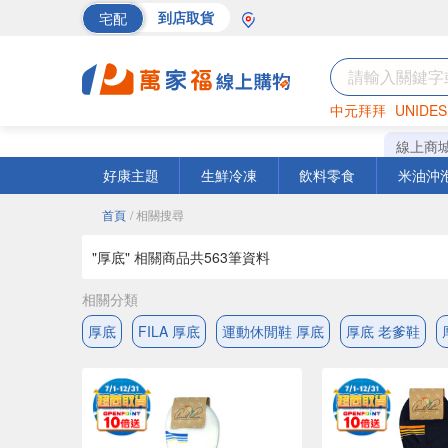
宅配
到店取貨
中元拜拜
UNIDES
巧克力
罐頭
海苔
線上商
好康主題
生鮮冷凍
飲料零食
米油沖
首頁
/ 相關搜尋
"厚底" 相關商品共
563
筆資料
相關分類
厚底
FILA 厚底
運動休閒鞋 厚底
厚底 老爹鞋