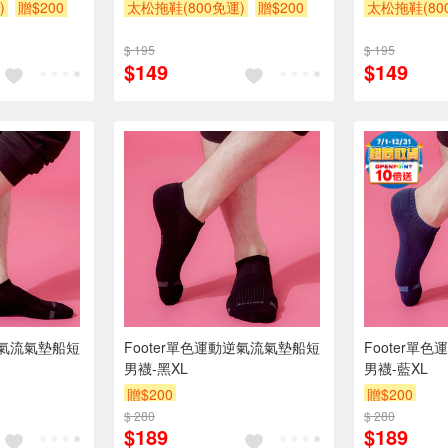
)
贈$200
太松拖鞋(800免運)
贈$200
太松拖鞋(80
$ 195
$ 195
$149
$149
逆氣流氣墊船短
Footer單色運動逆氣流氣墊船短
Footer單
男襪-黑XL
男襪-藍XL
贈$200
贈$200
$ 280
$ 280
$189
$189