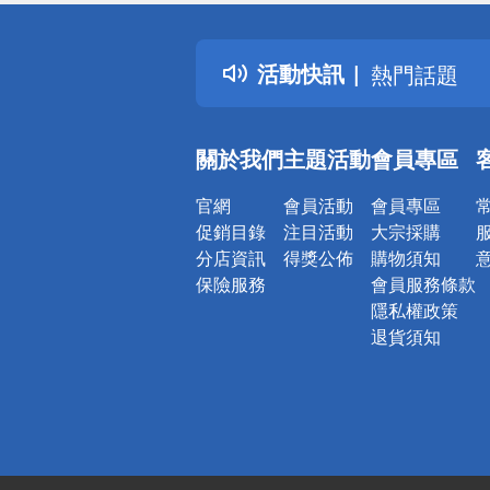
詐騙網頁！
得獎公告
活動快訊
熱門話題
銀行優惠
偏遠地區配
關於我們
主題活動
會員專區
詐騙網頁！
官網
會員活動
會員專區
促銷目錄
注目活動
大宗採購
分店資訊
得獎公佈
購物須知
保險服務
會員服務條款
隱私權政策
退貨須知