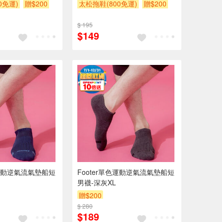
0免運)
贈$200
太松拖鞋(800免運)
贈$200
$ 195
$149
色運動逆氣流氣墊船短
Footer單色運動逆氣流氣墊船短
男襪-深灰XL
贈$200
$ 280
$189