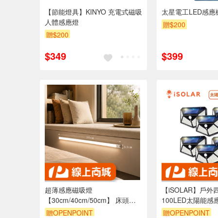
【節能燈具】KINYO 充電式磁吸
太星電工LED感應
人體感應燈
贈$200
贈$200
$349
$399
超薄感應磁吸燈
【iSOLAR】戶外
【30cm/40cm/50cm】 床頭燈
100LED太陽能感
小夜燈 感應燈 壁燈 三檔色溫 多
門廊燈 外牆照明 
贈OPENPOINT
贈OPENPOINT