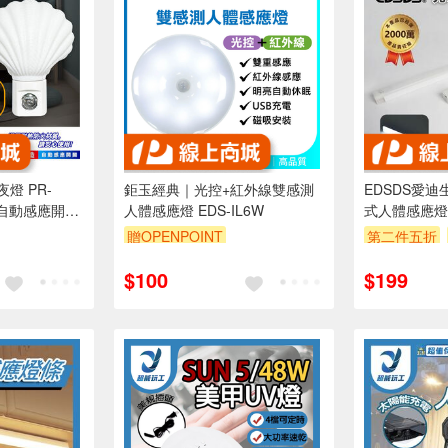
燈 PR-
鉅玉經典｜光控+紅外線雙感測
EDSDS愛迪生
 自動感應開關
人體感應燈 EDS-IL6W
式人體感應燈
場所
免佈線
贈OPENPOINT
第二件五折
折抵 100元
訂單滿 200
$100
$199
00 元的範圍
（運費不算在