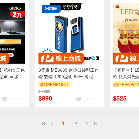
牌】第4代 三色
8電廠 MB6685 迷你口袋型工作
【福燈堂】L
型40cm多功
燈 雙燈 1200流明 55米 射程 12
款 仿真燭光
應燈-2入組
小時續航 磁吸 背夾 高亮 易攜帶
贈OPENPOINT
贈OPENPOI
$ 1280
$890
$525
1
2