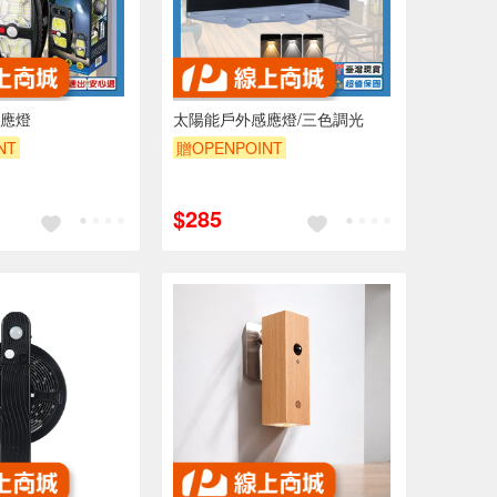
應燈
太陽能戶外感應燈/三色調光
NT
贈OPENPOINT
$285