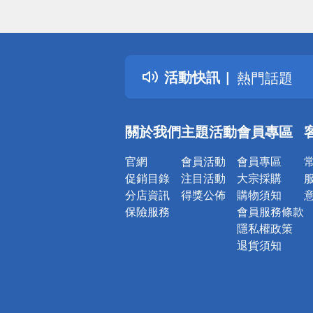
偏遠地區配
詐騙網頁！
得獎公告
活動快訊
熱門話題
銀行優惠
偏遠地區配
關於我們
主題活動
會員專區
詐騙網頁！
官網
會員活動
會員專區
促銷目錄
注目活動
大宗採購
分店資訊
得獎公佈
購物須知
保險服務
會員服務條款
隱私權政策
退貨須知