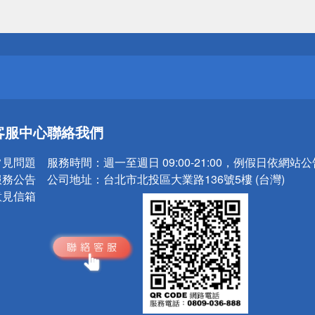
送
請小心！
送
客服中心
聯絡我們
請小心！
常見問題
服務時間：
週一至週日 09:00-21:00，例假日依網站
服務公告
公司地址：
台北市北投區大業路136號5樓 (台灣)
意見信箱