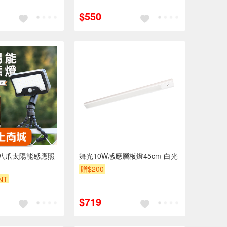
$550
t】 八爪太陽能感應照
舞光10W感應層板燈45cm-白光
贈$200
NT
$719