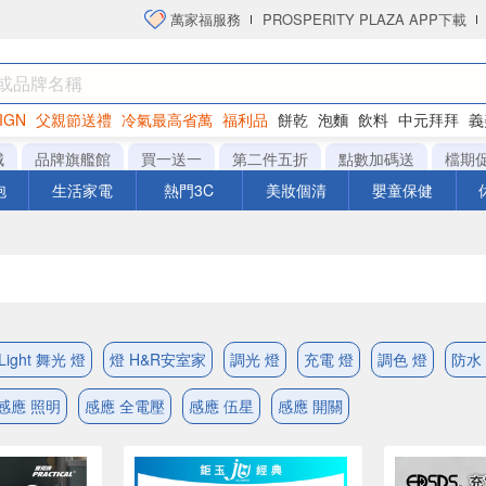
萬家福服務
PROSPERITY PLAZA APP下載
IGN
父親節送禮
冷氣最高省萬
福利品
餅乾
泡麵
飲料
中元拜拜
義
衛生紙
城
品牌旗艦館
買一送一
第二件五折
點數加碼送
檔期
泡
生活家電
熱門3C
美妝個清
嬰童保健
Light 舞光 燈
燈 H&R安室家
調光 燈
充電 燈
調色 燈
防水
感應 照明
感應 全電壓
感應 伍星
感應 開關