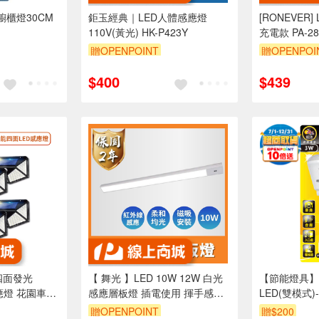
櫥櫃燈30CM
鉅玉經典｜LED人體感應燈
[RONEVER
110V(黃光) HK-P423Y
充電款 PA-28
贈OPENPOINT
贈OPENPOI
$400
$439
四面發光
【 舞光 】LED 10W 12W 白光
【節能燈具】
應燈 花園車道
感應層板燈 插電使用 揮手感應
LED(雙模式)
感應燈 綠能節
內附1.5M插頭線
贈OPENPOINT
贈$200