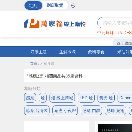
宅配
到店取貨
中元拜拜
UNIDES
海苔
巧克力
罐頭
線上商
好康主題
生鮮冷凍
飲料零食
米油沖
首頁
/ 相關搜尋
"感應,燈" 相關商品共
35
筆資料
相關分類
感應
燈
燈 線上商城
LED 燈
黃光 燈
Dance
感應 台灣製
感應 小夜燈
感應 門鎖
感應 充電