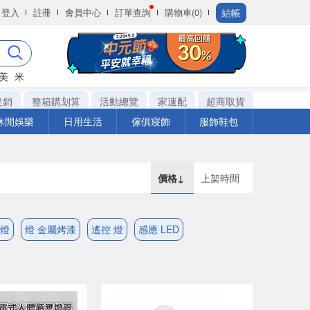
結帳
登入
註冊
會員中心
訂單查詢
購物車(0)
美
米
促銷
整箱購划算
活動總覽
家速配
超商取貨
休閒娛樂
日用生活
傢俱寢飾
服飾鞋包
價格↓
上架時間
 燈
燈 金屬烤漆
遙控 燈
感應 LED