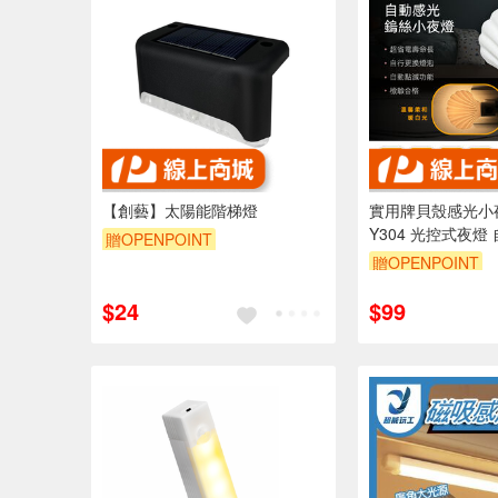
【創藝】太陽能階梯燈
實用牌貝殼感光小夜
Y304 光控式夜燈
贈OPENPOINT
安全省電 適用多
贈OPENPOINT
訂單滿 2000 元
$24
$99
（運費不算在 20
內）
單品享9折