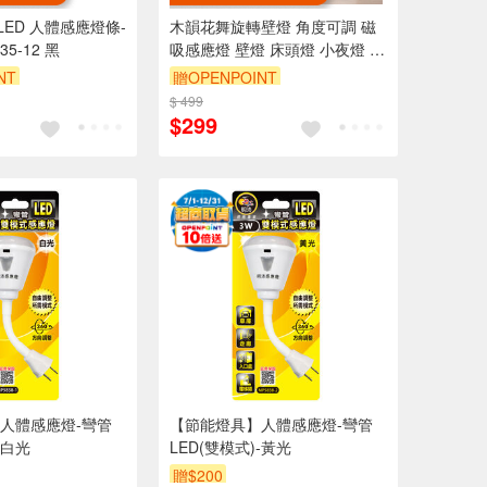
] LED 人體感應燈條-
木韻花舞旋轉壁燈 角度可調 磁
35-12 黑
吸感應燈 壁燈 床頭燈 小夜燈 床
邊感應燈 磁吸夜燈 智能感應燈
NT
贈OPENPOINT
感應燈 LED感應 磁吸
$ 499
$299
人體感應燈-彎管
【節能燈具】人體感應燈-彎管
-白光
LED(雙模式)-黃光
贈$200