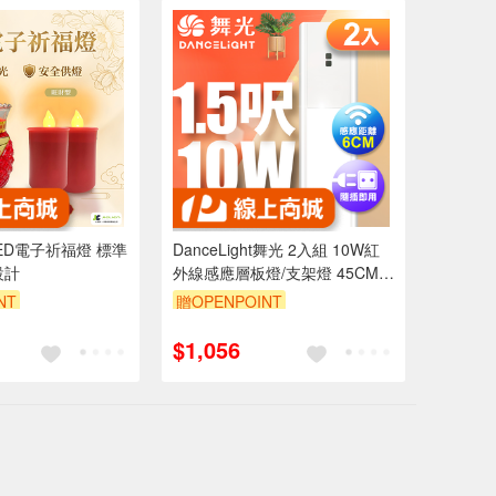
ED電子祈福燈 標準
DanceLight舞光 2入組 10W紅
設計
外線感應層板燈/支架燈 45CM /
1.5呎LED 不斷光間接照明(白光/
NT
贈OPENPOINT
黃光)
訂單滿999享9折
$1,056