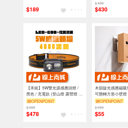
款尺寸 超薄感應燈 磁吸夜燈 超
能
$ 499
薄智能感應燈感應燈 LED感應
$189
$430
【禾統】5W雙光源感應頭燈 /
木韻旋光感應磁吸
黑色 / 充電款 (登山燈 露營燈 釣
可懸轉方形小壁燈 
魚頭燈 頭燈 強光頭燈 工作頭燈)
燈 小夜燈 磁吸燈
贈OPENPOINT
贈OPENPOINT
燈 床頭燈 閱讀燈 
$ 688
$ 699
$478
$55