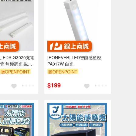
 EDS-G3020充電
[RONEVER] LED智能感應燈
管 無極調光 磁吸
PA017W 白光
贈OPENPOINT
贈OPENPOINT
0 元折抵 100元
$199
 2000 元的範圍
內）