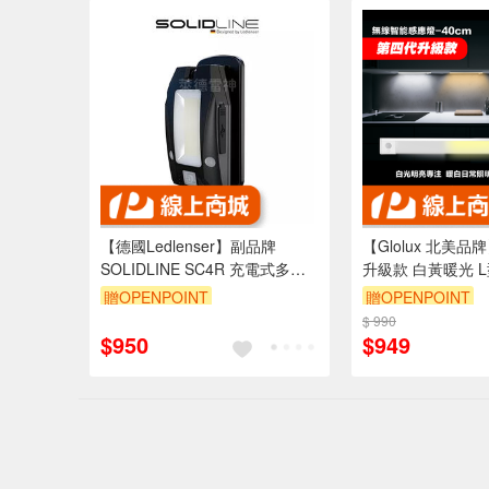
【德國Ledlenser】副品牌
【Glolux 北美品
SOLIDLINE SC4R 充電式多用
升級款 白黃暖光 L
途照明燈
能磁吸LED智能感
贈OPENPOINT
贈OPENPOINT
$ 990
$950
$949