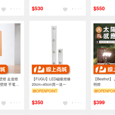
$530
$550
壁燈 走道燈
【FUGU】LED磁吸燈條
【Bestho
壁燈 手電筒
20cm+40cm買一送一
明燈
 免打孔 充電壁
贈OPENPOINT
贈OPENPOI
免布
$350
$399