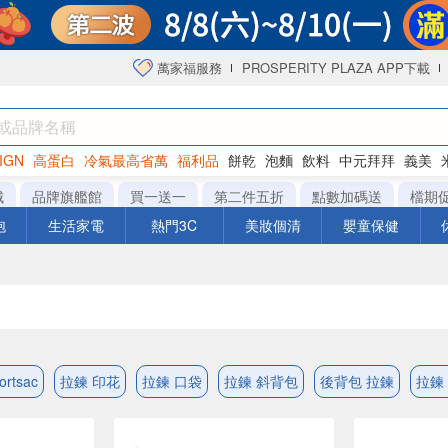
萬家福服務
PROSPERITY PLAZA APP下載
IGN
高蛋白
冷氣最高省萬
福利品
餅乾
泡麵
飲料
中元拜拜
義美
洋芋片
城
品牌旗艦館
買一送一
第二件五折
點數加碼送
檔期
泡
生活家電
熱門3C
美妝個清
嬰童保健
rtsac
拉鍊 印花
拉鍊 口袋
拉鍊 斜背包
後背包 拉鍊
拉鍊