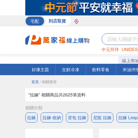
宅配
到店取貨
中元拜拜
UNIDES
巧克力
罐頭
海苔
線上商
好康主題
生鮮冷凍
飲料零食
米油沖
首頁
/ 相關搜尋
"拉鍊" 相關商品共
2625
筆資料
相關分類
拉鍊
拉鍊 收納
背包 拉鍊
尼龍 拉鍊
拉鍊 Lespo