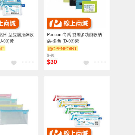
禹 證件型雙層拉鍊收
Pencom尚禹 雙層多功能收納
-03)黃
袋-多色 (D-03)紫
NT
贈OPENPOINT
$ 40
$30