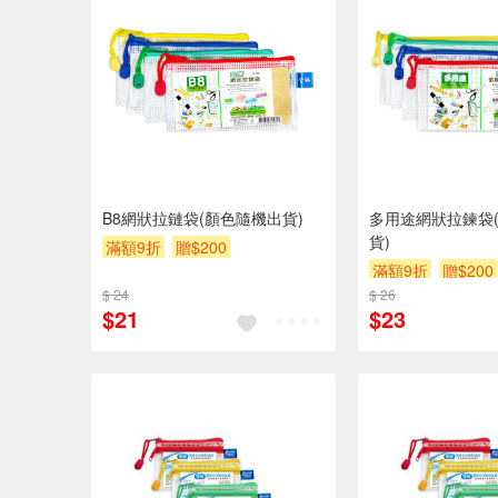
B8網狀拉鏈袋(顏色隨機出貨)
多用途網狀拉鍊袋
貨)
滿額9折
贈$200
滿額9折
贈$200
$ 24
$ 26
$21
$23