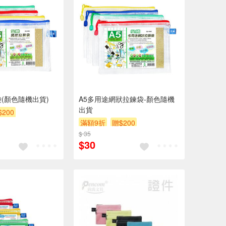
袋(顏色隨機出貨)
A5多用途網狀拉鍊袋-顏色隨機
出貨
$200
滿額9折
贈$200
$ 35
$30