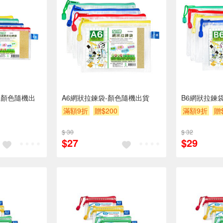
(顏色隨機出
A6網狀拉鍊袋-顏色隨機出貨
B6網狀拉鍊
滿額9折
贈$200
滿額9折
贈
$ 30
$ 32
$27
$29