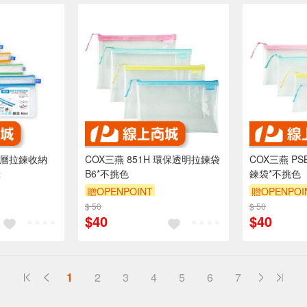
5雙層拉鍊收納
COX三燕 851H 環保透明拉鍊袋
COX三燕 PS
綠
B6*不挑色
鍊袋*不挑色
贈OPENPOINT
贈OPENPOI
$ 50
$ 50
$40
$40
1
2
3
4
5
6
7