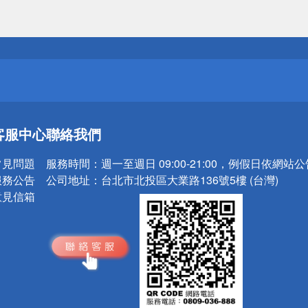
送
請小心！
送
客服中心
聯絡我們
請小心！
常見問題
服務時間：
週一至週日 09:00-21:00，例假日依網站
服務公告
公司地址：
台北市北投區大業路136號5樓 (台灣)
意見信箱