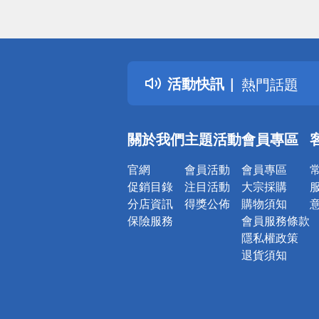
偏遠地區配
詐騙網頁！
得獎公告
活動快訊
熱門話題
銀行優惠
偏遠地區配
關於我們
主題活動
會員專區
詐騙網頁！
官網
會員活動
會員專區
促銷目錄
注目活動
大宗採購
分店資訊
得獎公佈
購物須知
保險服務
會員服務條款
隱私權政策
退貨須知