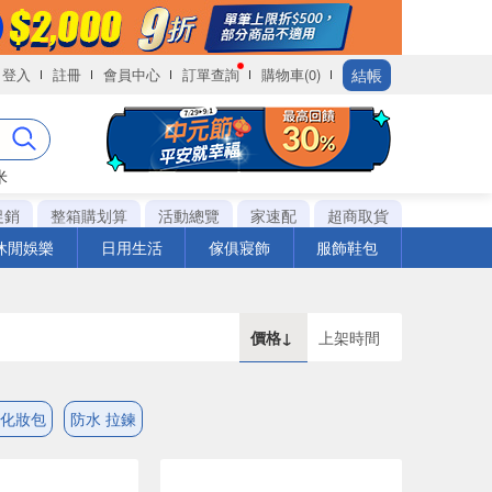
結帳
登入
註冊
會員中心
訂單查詢
購物車(0)
米
促銷
整箱購划算
活動總覽
家速配
超商取貨
休閒娛樂
日用生活
傢俱寢飾
服飾鞋包
價格↓
上架時間
 化妝包
防水 拉鍊