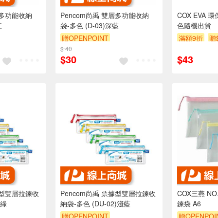
層多功能收納
Pencom尚禹 雙層多功能收納
COX EVA
紅
袋-多色 (D-03)深藍
色隨機出貨
贈OPENPOINT
滿額9折
贈
$ 40
$30
$43
據型雙層拉鍊收
Pencom尚禹 票據型雙層拉鍊收
COX三燕 NO
)綠
納袋-多色 (DU-02)淺藍
鍊袋 A6
贈OPENPOINT
贈OPENPOI