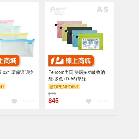
B-021 環保透明拉
Pencom尚禹 雙層多功能收納
袋-多色 (D-A5)草綠
NT
贈OPENPOINT
$ 60
$45