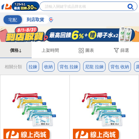
宅配
到店取貨
價格↓
上架時間
圖表
篩選
相關分類
拉鍊
收納
背包 拉鍊
尼龍 拉鍊
背包 收納