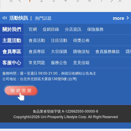
詐騙網頁！請小心！
得獎公告
活動快訊
more
熱門話題
銀行優惠
關於我們
官網
促銷目錄
分店資訊
保險服務
偏遠地區配送
詐騙網頁！請小心！
主題活動
會員活動
注目活動
得獎公佈
會員專區
會員專區
大宗採購
購物須知
會員服務條款
隱
客服中心
常見問題
服務公告
意見信箱
服務時間：
週一至週日 09:00-21:00，例假日依網站公告為主
公司地址：
台北市北投區大業路136號5樓 (台灣)
食品業者登錄字號 A-122662550-00000-6
Copyright©2026 Uni-Prosperity Lifestyle Corp. All Right Reserved