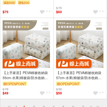
滿額9折
贈$200
$ 75
$75
$60
【上手家居】PEVA棉被收納袋
【上手家居】PEVA棉被收納袋
55cm-水果(棉被袋/防水收納袋/
57cm-水果(棉被袋/防水收納袋/
透明收納袋/衣物收納袋/被子收
透明收納袋/衣物收納袋/被子收
贈OPENPOINT
贈OPENPOINT
納袋)
納袋)
$ 78
訂單滿999享9折
$ 92
訂單滿999享9折
$49
$59
偏遠地區配送
1
2
3
4
5
6
7