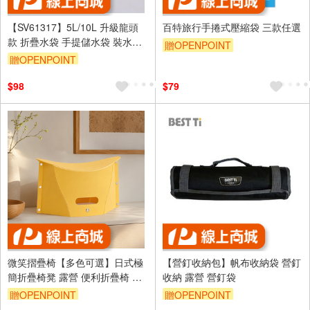
【SV61317】5L/10L 升級龍頭
百特旅行手捲式壓縮袋 三款任選
款 折疊水袋 手提儲水袋 裝水袋
贈OPENPOINT
戶外露營野炊 旅行登山便攜儲水
贈OPENPOINT
訂單滿999享9折
袋 便攜水桶
$98
$79
微笑摺疊椅【多色可選】日式極
【營釘收納包】帆布收納袋 營釘
簡折疊椅凳 露營 便利折疊椅 便
收納 露營 營釘袋
攜 舒適 耐重 可收納摺疊椅 外出
贈OPENPOINT
贈OPENPOINT
攜帶方便 椅子 紙片椅 紙片凳 凳