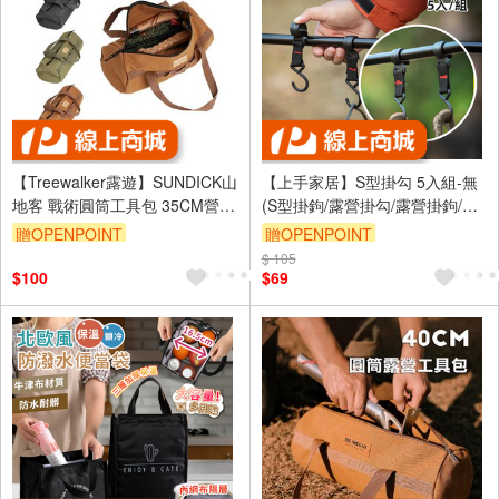
【Treewalker露遊】SUNDICK山
【上手家居】S型掛勾 5入組-無
地客 戰術圓筒工具包 35CM營釘
(S型掛鉤/露營掛勾/露營掛鉤/橫
收納包 露營配件雜物收納包 綠
桿掛鉤/橫桿掛勾/S鉤/戶外掛勾/
贈OPENPOINT
贈OPENPOINT
活動掛勾/活動掛鉤/塑鋼掛鉤)
$ 105
訂單滿999享9折
$100
$69