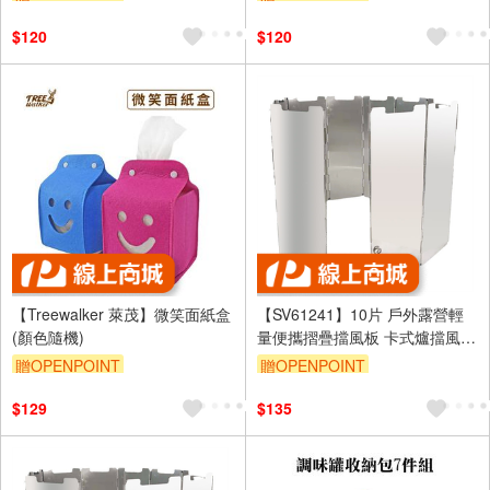
$120
$120
【Treewalker 萊茂】微笑面紙盒
【SV61241】10片 戶外露營輕
(顏色隨機)
量便攜摺疊擋風板 卡式爐擋風
防風 擋火 戶外野餐登山 附收納
贈OPENPOINT
贈OPENPOINT
盒
$129
$135