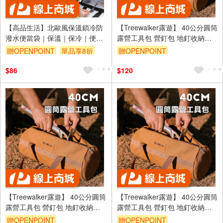
【高品生活】北歐風保溫鎖冷防
【Treewalker露遊】 40公分圓筒
潑水便當袋｜保溫｜保冷｜便當
露營工具包 營釘包 地釘收納包
袋｜便當袋｜野餐袋｜保冷袋｜
露營配件雜物收納包 綠
贈OPENPOINT
單品享8折
贈OPENPOINT
露營｜牛津布保溫袋
$86
$120
【Treewalker露遊】 40公分圓筒
【Treewalker露遊】 40公分圓筒
露營工具包 營釘包 地釘收納包
露營工具包 營釘包 地釘收納包
露營配件雜物收納包 黑
露營配件雜物收納包 沙
贈OPENPOINT
贈OPENPOINT