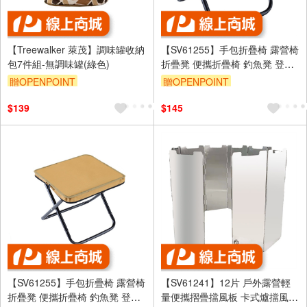
【Treewalker 萊茂】調味罐收納
【SV61255】手包折疊椅 露營椅
包7件組-無調味罐(綠色)
折疊凳 便攜折疊椅 釣魚凳 登山
椅 口袋折疊椅 筆袋折疊椅 排隊
贈OPENPOINT
贈OPENPOINT
椅
$139
$145
【SV61255】手包折疊椅 露營椅
【SV61241】12片 戶外露營輕
折疊凳 便攜折疊椅 釣魚凳 登山
量便攜摺疊擋風板 卡式爐擋風