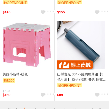
椅 口袋折疊椅 筆袋折疊椅 排隊
防風 擋火 戶外野餐登山 附收納
贈OPENPOINT
贈OPENPOINT
椅
盒
$145
$155
美好小折椅-粉色
山巒食光 304不鏽鋼餐具組【3
色可選】 筷子+湯匙 餐具 附收納
贈$200
盒 鐵筷子 環保 便攜 露營 野餐
贈OPENPOINT
上班族 不鏽鋼筷子
$ 198
$169
$89
偏遠地區配送
1
2
3
4
5
6
7