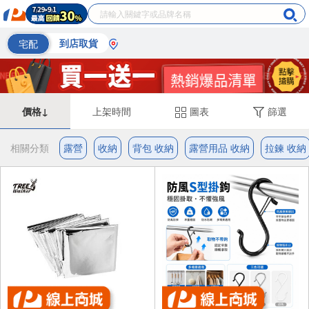
宅配
到店取貨
價格↓
上架時間
圖表
篩選
相關分類
露營
收納
背包 收納
露營用品 收納
拉鍊 收納