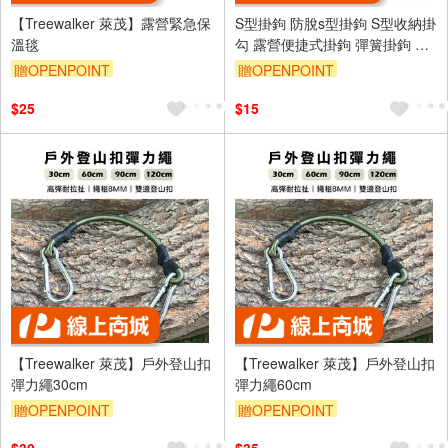
【Treewalker 萊茂】露營緊急保
S型掛鉤 防脫s型掛鉤 S型收納掛
溫毯
勾 露營便捷式掛鉤 彈簧掛鉤 曬
衣桿掛勾 衣櫃掛勾 廚房衛浴室
贈OPENPOINT
贈OPENPOINT
萬用 掛鉤
$25
$15
【Treewalker 萊茂】戶外登山扣
【Treewalker 萊茂】戶外登山扣
彈力繩30cm
彈力繩60cm
贈OPENPOINT
贈OPENPOINT