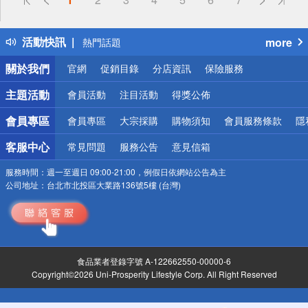
詐騙網頁！請小心！
得獎公告
活動快訊
more
熱門話題
銀行優惠
關於我們
官網
促銷目錄
分店資訊
保險服務
偏遠地區配送
詐騙網頁！請小心！
主題活動
會員活動
注目活動
得獎公佈
會員專區
會員專區
大宗採購
購物須知
會員服務條款
隱
客服中心
常見問題
服務公告
意見信箱
服務時間：
週一至週日 09:00-21:00，例假日依網站公告為主
公司地址：
台北市北投區大業路136號5樓 (台灣)
食品業者登錄字號 A-122662550-00000-6
Copyright©2026 Uni-Prosperity Lifestyle Corp. All Right Reserved