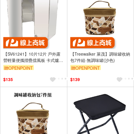
【SV61241】10片12片 戶外露
【Treewalker 萊茂】調味罐收納
營輕量便攜摺疊擋風板 卡式爐擋
包7件組-無調味罐(沙色)
風 防風 擋火 戶外野餐登山 附收
贈OPENPOINT
贈OPENPOINT
納盒
$135
$139