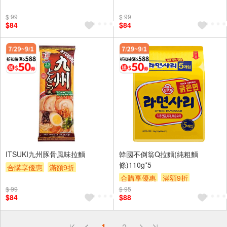
滿額贈券
贈$200
滿額贈券
贈$200
$ 99
$ 99
$84
$84
ITSUKI九州豚骨風味拉麵
韓國不倒翁Q拉麵(純粗麵
條)110g*5
合購享優惠
滿額9折
合購享優惠
滿額9折
滿額贈券
贈$200
$ 99
$ 95
滿額贈券
贈$200
$84
$88
偏遠地區配送
1
2