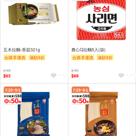
五木拉麵-香菇321g
農心Q拉麵5入(袋)
合購享優惠
滿額9折
合購享優惠
滿額9折
滿額贈券
贈$200
滿額贈券
贈$200
$ 69
$ 95
$63
$68