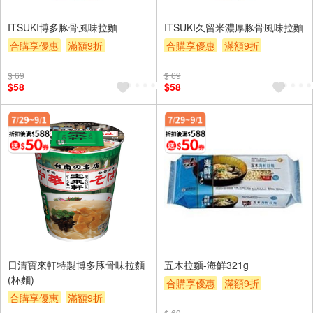
ITSUKI博多豚骨風味拉麵
ITSUKI久留米濃厚豚骨風味拉麵
合購享優惠
滿額9折
合購享優惠
滿額9折
滿額贈券
贈$200
滿額贈券
贈$200
$ 69
$ 69
$58
$58
日清寶來軒特製博多豚骨味拉麵
五木拉麵-海鮮321g
(杯麵)
合購享優惠
滿額9折
合購享優惠
滿額9折
滿額贈券
贈$200
$ 69