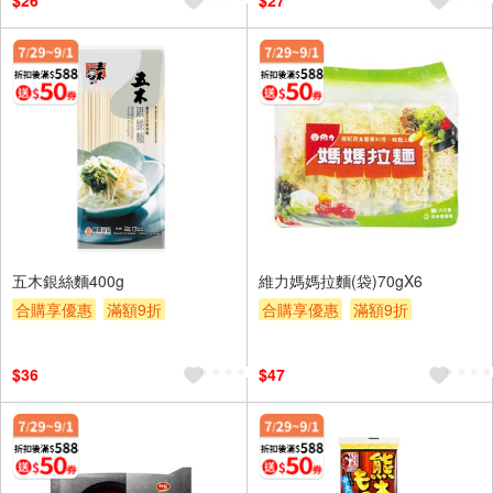
$26
$27
五木銀絲麵400g
維力媽媽拉麵(袋)70gX6
合購享優惠
滿額9折
合購享優惠
滿額9折
滿額贈券
贈$200
滿額贈券
贈$200
$36
$47