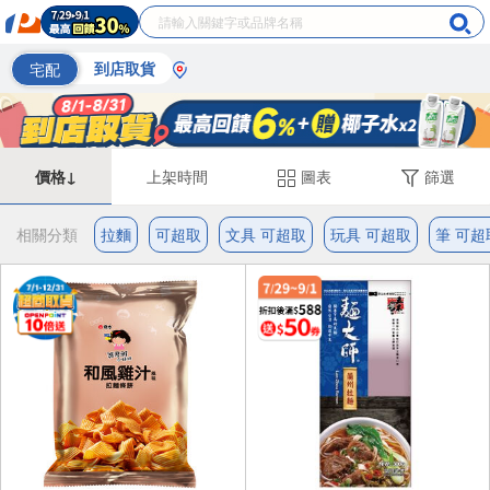
宅配
到店取貨
價格↓
上架時間
圖表
篩選
相關分類
拉麵
可超取
文具 可超取
玩具 可超取
筆 可超