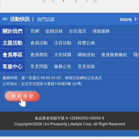
詐騙網頁！請小心！
得獎公告
活動快訊
more
熱門話題
銀行優惠
關於我們
官網
促銷目錄
分店資訊
保險服務
偏遠地區配送
詐騙網頁！請小心！
主題活動
會員活動
注目活動
得獎公佈
會員專區
會員專區
大宗採購
購物須知
會員服務條款
隱
客服中心
常見問題
服務公告
意見信箱
服務時間：
週一至週日 09:00-21:00，例假日依網站公告為主
公司地址：
台北市北投區大業路136號5樓 (台灣)
食品業者登錄字號 A-122662550-00000-6
Copyright©2026 Uni-Prosperity Lifestyle Corp. All Right Reserved