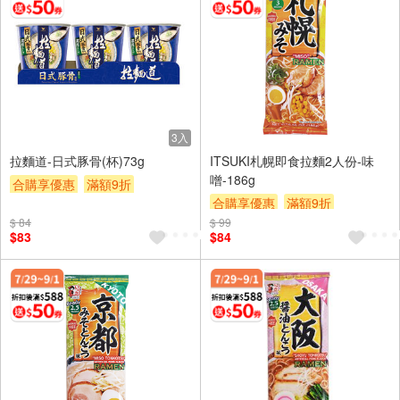
3入
拉麵道-日式豚骨(杯)73g
ITSUKI札幌即食拉麵2人份-味
噌-186g
合購享優惠
滿額9折
合購享優惠
滿額9折
滿額贈券
贈$200
$ 84
$ 99
滿額贈券
贈$200
$83
$84