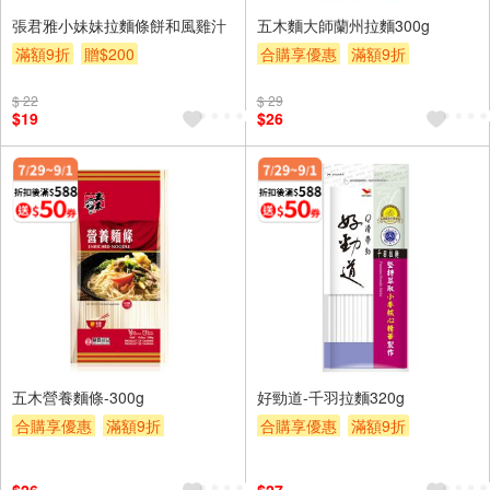
張君雅小妹妹拉麵條餅和風雞汁
五木麵大師蘭州拉麵300g
滿額9折
贈$200
合購享優惠
滿額9折
滿額贈券
贈$200
$ 22
$ 29
$19
$26
五木營養麵條-300g
好勁道-千羽拉麵320g
合購享優惠
滿額9折
合購享優惠
滿額9折
滿額贈券
贈$200
滿額贈券
贈$200