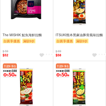
The MISHIK 魷魚海鮮拉麵
ITSUKI熊本黑麻油豚骨風味拉麵
合購享優惠
滿額9折
合購享優惠
滿額9折
滿額贈券
贈$200
滿額贈券
贈$200
$ 59
$ 69
$52
$58