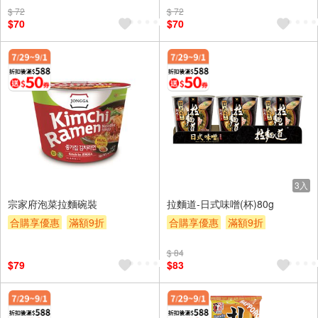
$ 72
$ 72
$70
$70
3入
宗家府泡菜拉麵碗裝
拉麵道-日式味噌(杯)80g
合購享優惠
滿額9折
合購享優惠
滿額9折
滿額贈券
贈$200
滿額贈券
贈$200
$ 84
$79
$83