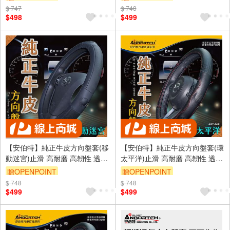
$ 747
$ 748
$498
$499
【安伯特】純正牛皮方向盤套(移
【安伯特】純正牛皮方向盤套(環
動迷宮)止滑 高耐磨 高韌性 透氣
太平洋)止滑 高耐磨 高韌性 透氣
吸汗
吸汗
贈OPENPOINT
贈OPENPOINT
$ 748
$ 748
$499
$499