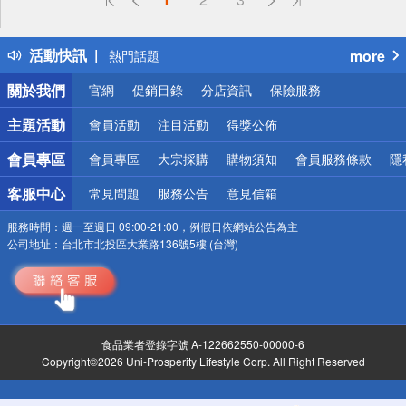
詐騙網頁！請小心！
得獎公告
活動快訊
more
熱門話題
銀行優惠
關於我們
官網
促銷目錄
分店資訊
保險服務
偏遠地區配送
詐騙網頁！請小心！
主題活動
會員活動
注目活動
得獎公佈
會員專區
會員專區
大宗採購
購物須知
會員服務條款
隱
客服中心
常見問題
服務公告
意見信箱
服務時間：
週一至週日 09:00-21:00，例假日依網站公告為主
公司地址：
台北市北投區大業路136號5樓 (台灣)
食品業者登錄字號 A-122662550-00000-6
Copyright©2026 Uni-Prosperity Lifestyle Corp. All Right Reserved