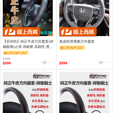
【安伯特】純正牛皮方向盤套(終
真皮防滑透氣方向盤套
極殺陣)止滑 高耐磨 高韌性 透氣
贈OPENPOINT
吸汗
贈OPENPOINT
$ 599
$399
$599