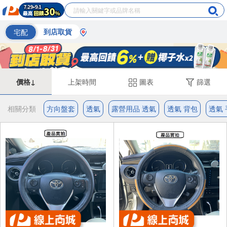
宅配
到店取貨
價格↓
上架時間
圖表
篩選
相關分類
方向盤套
透氣
露營用品 透氣
透氣 背包
透氣 