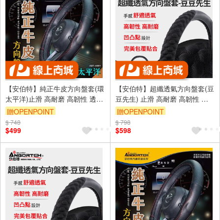
【安伯特】純正牛皮方向盤套(環
【安伯特】超纖透氣方向盤套(豆
太平洋)止滑 高耐磨 高韌性 透氣
豆先生) 止滑 高耐磨 高韌性 透
吸汗
氣吸汗 (S)
贈OPENPOINT
贈OPENPOINT
$ 748
$ 798
$499
$598