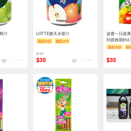
葡萄汁
LOTTE樂天水梨汁
波蜜一日蔬果果
到貨效期約4
滿額9折
贈$200
滿額9折
贈
$ 39
$35
$35