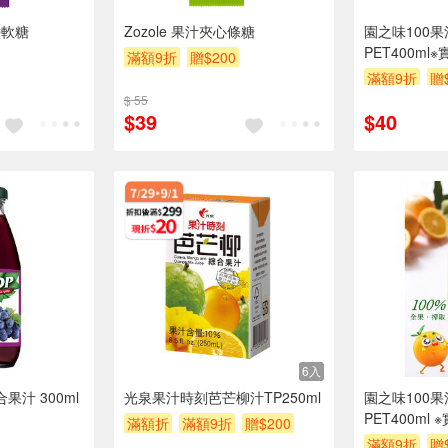
帶軟糖
Zozole 果汁夾心條糖
園之味100果
PET400m
滿額9折
贈$200
以上
滿額9折
贈
$ 55
$39
$40
6入
果汁 300ml
光泉果汁時刻芭芒柳汁TP250ml
園之味100果
PET400ml
滿額折
滿額9折
贈$200
以上
滿額9折
贈