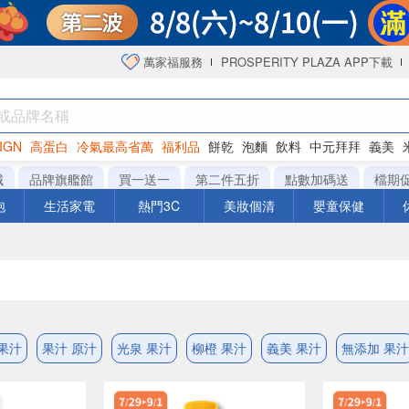
萬家福服務
PROSPERITY PLAZA APP下載
IGN
高蛋白
冷氣最高省萬
福利品
餅乾
泡麵
飲料
中元拜拜
義美
洋芋片
城
品牌旗艦館
買一送一
第二件五折
點數加碼送
檔期
泡
生活家電
熱門3C
美妝個清
嬰童保健
果汁
果汁 原汁
光泉 果汁
柳橙 果汁
義美 果汁
無添加 果汁