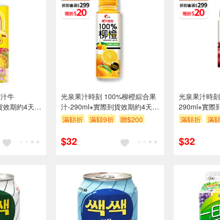
果汁牛
光泉果汁時刻 100%柳橙綜合果
光泉果汁時刻-
到貨效期約4天以
汁-290ml※實際到貨效期約4天以
290ml※實
上
滿額折
滿額9折
贈$200
滿額折
滿額
$32
$32