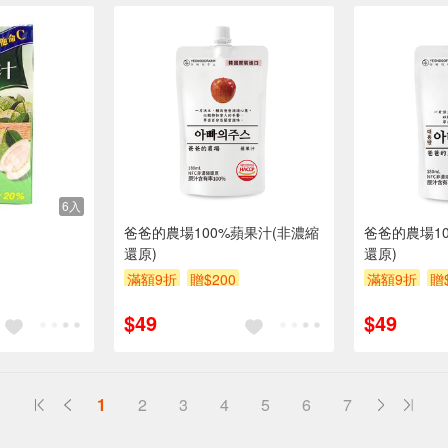
6入
爸爸的農場100%蘋果汁(非濃縮
爸爸的農場1
還原)
還原)
滿額9折
贈$200
滿額9折
贈
$49
$49
1
2
3
4
5
6
7