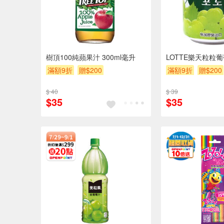
樹頂100純蘋果汁 300ml毫升
LOTTE樂天粒粒
滿額9折
贈$200
滿額9折
贈$200
$ 40
$ 39
$35
$35