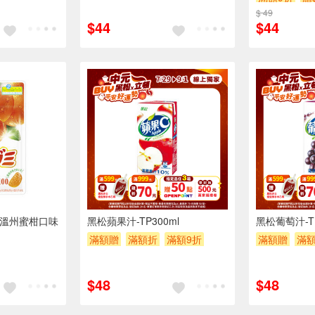
$ 49
$44
$44
6入
-溫州蜜柑口味
黑松蘋果汁-TP300ml
黑松葡萄汁-TP
滿額贈
滿額折
滿額9折
滿額贈
滿
贈$200
贈$200
$48
$48