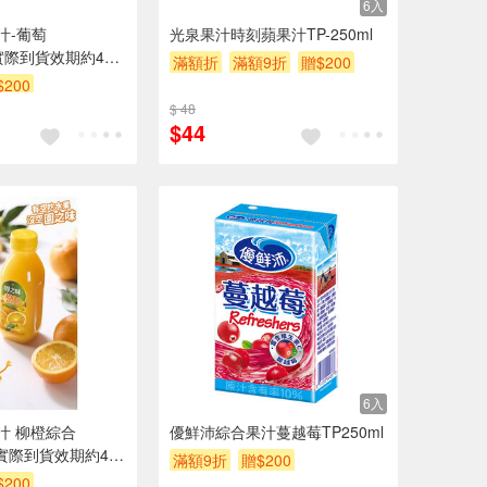
6入
汁-葡萄
光泉果汁時刻蘋果汁TP-250ml
l※實際到貨效期約4天
滿額折
滿額9折
贈$200
$200
$ 48
$44
6入
汁 柳橙綜合
優鮮沛綜合果汁蔓越莓TP250ml
 ※實際到貨效期約4天
滿額9折
贈$200
$200