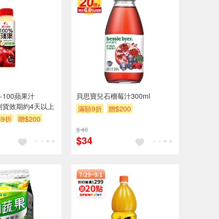
100蘋果汁
貝思寶兒石榴莓汁300ml
際到貨效期約4天以上
滿額9折
贈$200
9折
贈$200
$ 40
$34