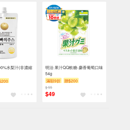
00%水梨汁(非濃縮
明治 果汁QQ軟糖-麝香葡萄口味
54g
滿額9折
贈$200
$200
$ 55
$49