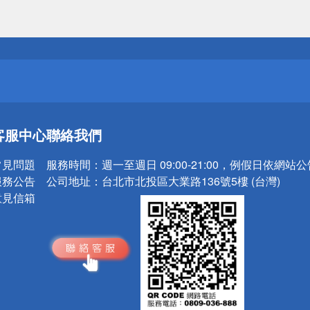
送
請小心！
送
客服中心
聯絡我們
請小心！
常見問題
服務時間：
週一至週日 09:00-21:00，例假日依網站
服務公告
公司地址：
台北市北投區大業路136號5樓 (台灣)
意見信箱