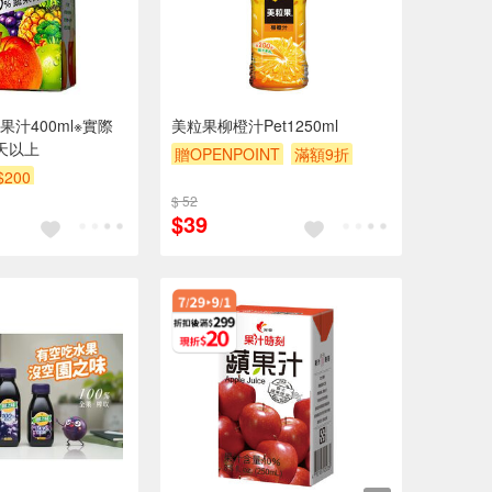
汁400ml※實際
美粒果柳橙汁Pet1250ml
天以上
贈OPENPOINT
滿額9折
$200
贈$200
$ 52
$39