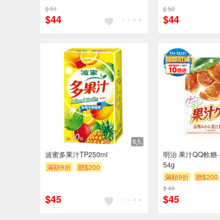
$ 51
$ 50
$44
$44
6入
波蜜多果汁TP250ml
明治 果汁QQ軟糖
54g
滿額9折
贈$200
滿額9折
贈$200
$ 49
$45
$45