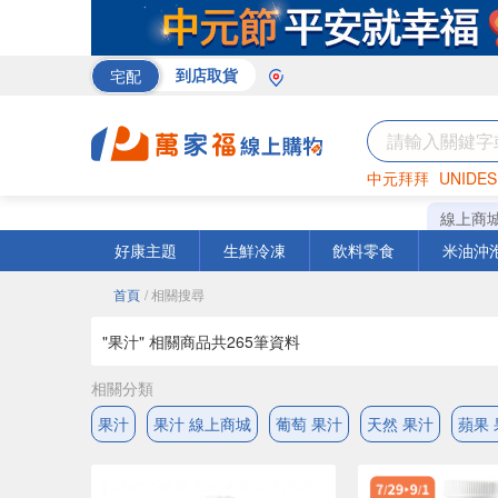
宅配
到店取貨
中元拜拜
UNIDES
巧克力
罐頭
海苔
線上商
好康主題
生鮮冷凍
飲料零食
米油沖
首頁
/ 相關搜尋
"果汁" 相關商品共
265
筆資料
相關分類
果汁
果汁 線上商城
葡萄 果汁
天然 果汁
蘋果 