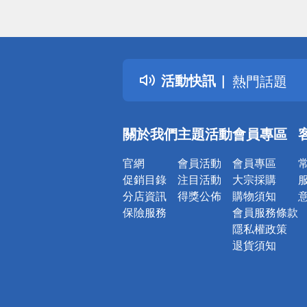
偏遠地區配
詐騙網頁！
得獎公告
活動快訊
熱門話題
銀行優惠
偏遠地區配
關於我們
主題活動
會員專區
詐騙網頁！
官網
會員活動
會員專區
促銷目錄
注目活動
大宗採購
分店資訊
得獎公佈
購物須知
保險服務
會員服務條款
隱私權政策
退貨須知