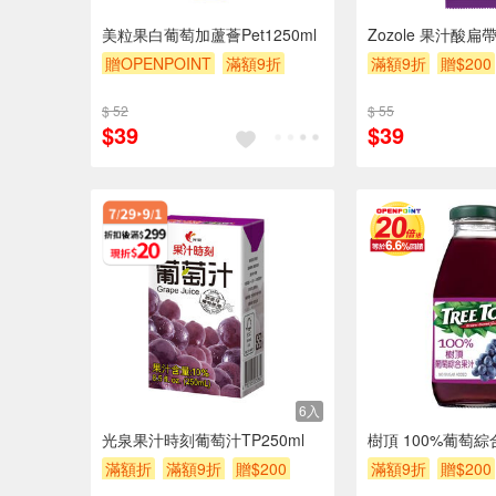
美粒果白葡萄加蘆薈Pet1250ml
Zozole 果汁酸扁
贈OPENPOINT
滿額9折
滿額9折
贈$200
贈$200
$ 52
$ 55
$39
$39
6入
光泉果汁時刻葡萄汁TP250ml
樹頂 100%葡萄綜合
滿額折
滿額9折
贈$200
滿額9折
贈$200