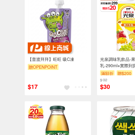
【普渡拜拜】旺旺 吸C凍
光泉調味乳飲品-
乳-290ml※實際
贈OPENPOINT
上
滿額折
贈$200
$ 32
$17
$30