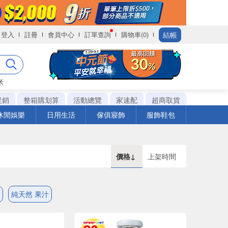
結帳
登入
註冊
會員中心
訂單查詢
購物車(0)
米
促銷
整箱購划算
活動總覽
家速配
超商取貨
休閒娛樂
日用生活
傢俱寢飾
服飾鞋包
價格↓
上架時間
純天然 果汁