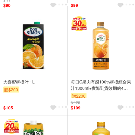
$90
$99
大喜蜜柳橙汁 1L
每日C果肉有感100%柳橙綜合果
汁1300ml※實際到貨效期約4天
贈$200
以上
贈$200
$ 120
$105
$109