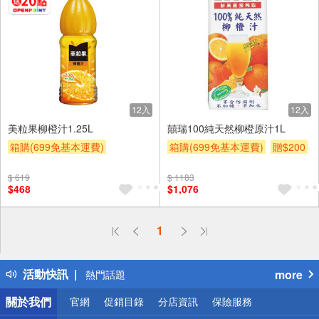
12入
12入
美粒果柳橙汁1.25L
囍瑞100純天然柳橙原汁1L
箱購(699免基本運費)
箱購(699免基本運費)
贈$200
贈OPENPOINT
贈$200
$ 619
$ 1183
$468
$1,076
偏遠地區配送
1
詐騙網頁！請小心！
得獎公告
活動快訊
more
熱門話題
銀行優惠
關於我們
官網
促銷目錄
分店資訊
保險服務
偏遠地區配送
詐騙網頁！請小心！