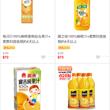
每日C100%柳橙蜜柑綜合果汁※
園之味100%柳橙汁※實際到貨效
實際到貨效期約4天以上
期約4天以上
贈$200
贈$200
$ 99
$ 80
$72
$73