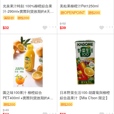
光泉果汁時刻 100%柳橙綜合果
美粒果柳橙汁Pet1250ml
汁-290ml※實際到貨效期約4天以
贈OPENPOINT
贈$200
上
滿額折
贈$200
$ 52
$32
$39
園之味100果汁 柳橙綜合
日本野菜生活100-胡蘿蔔與柳橙
PET400ml ※實際到貨效期約4天
綜合蔬果汁【Mia C'bon 限定】
以上
贈$200
贈$200
$ 49