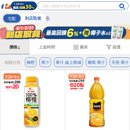
宅配
到店取貨
價格↓
上架時間
圖表
篩選
相關分類
柳橙
果汁
果汁 線上商城
葡萄 果汁
天然 果汁