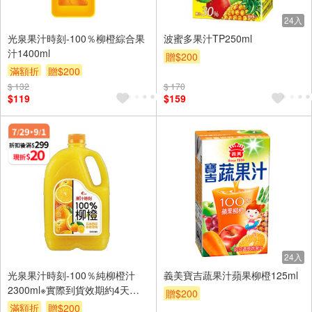
24入
光泉果汁時刻-100％柳橙綜合果
波蜜多果汁TP250ml
汁1400ml
贈$200
滿額折
贈$200
$ 132
$ 170
$119
$159
24入
光泉果汁時刻-100％純柳橙汁
義美寶吉蔬果汁蘋果柳橙125ml
2300ml※實際到貨效期約4天以
贈$200
上
滿額折
贈$200