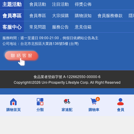
主題活動
會員活動
注目活動
得獎公佈
會員專區
會員專區
大宗採購
購物須知
會員服務條款
隱
客服中心
常見問題
服務公告
意見信箱
服務時間：
週一至週日 09:00-21:00，例假日依網站公告為主
公司地址：
台北市北投區大業路136號5樓 (台灣)
食品業者登錄字號 A-122662550-00000-6
Copyright©2026 Uni-Prosperity Lifestyle Corp. All Right Reserved
0
購物首頁
分類
家速配
購物車
會員