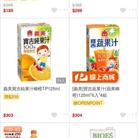
$ 209
$ 302
$185
$286
24入
義美寶吉純果汁柳橙TP125ml
[義美]寶吉蔬果汁(蘋果柳
橙)125ml*6入*4組
贈$200
贈OPENPOINT
$303
$304