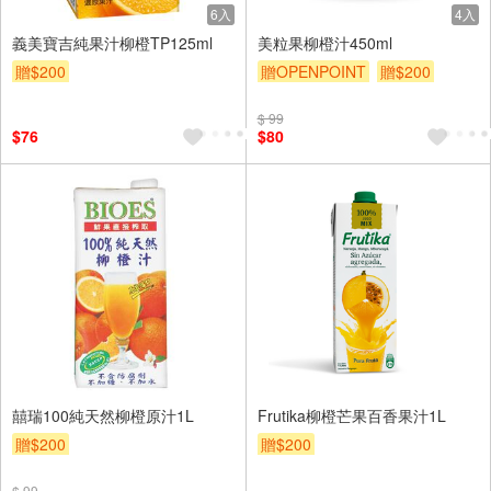
6入
4入
義美寶吉純果汁柳橙TP125ml
美粒果柳橙汁450ml
贈$200
贈OPENPOINT
贈$200
$ 99
$76
$80
囍瑞100純天然柳橙原汁1L
Frutika柳橙芒果百香果汁1L
贈$200
贈$200
$ 99