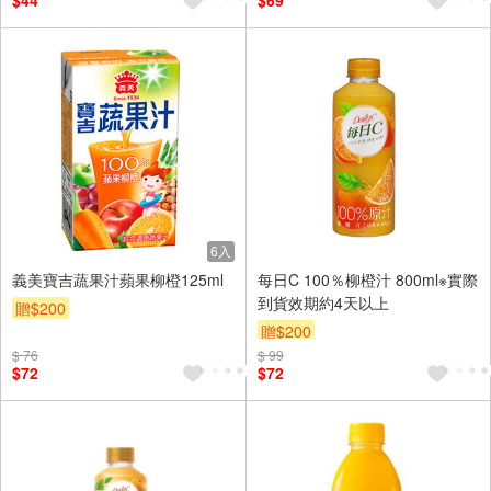
$44
$69
6入
義美寶吉蔬果汁蘋果柳橙125ml
每日C 100％柳橙汁 800ml※實際
到貨效期約4天以上
贈$200
贈$200
$ 76
$ 99
$72
$72