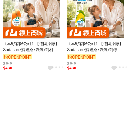
〔本野有限公司〕【德國原廠】
〔本野有限公司〕【德國原廠】
Sodasan<蘇達桑>洗碗精(柑橘&
Sodasan<蘇達桑>洗碗精(檸檬&
金縷梅)1L -2入
萊姆)1L -2入
贈OPENPOINT
贈OPENPOINT
$ 640
$ 640
$430
$430