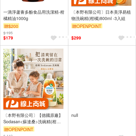
一滴淨蘆薈多酚食品用洗潔精-柑
〔本野有限公司〕日本美淨易植
橘精油1000g
物洗碗精(柑橘)800ml -3入組
贈$200
贈OPENPOINT
$ 195
$179
$299
〔本野有限公司〕【德國原廠】
null
Sodasan<蘇達桑>洗碗精(柑橘&
金縷梅) 500ml-2入
贈OPENPOINT
$ 440