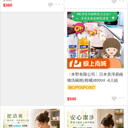
$360
〔本野有限公司〕日本美淨易植
物洗碗精(柑橘)800ml -6入組
贈OPENPOINT
$540