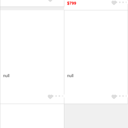
$799
null
null