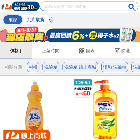
宅配
到店取貨
價格↓
上架時間
圖表
篩選
相關分類
柑橘
洗碗精
洗碗精 線上商城
溫和 洗碗精
洗