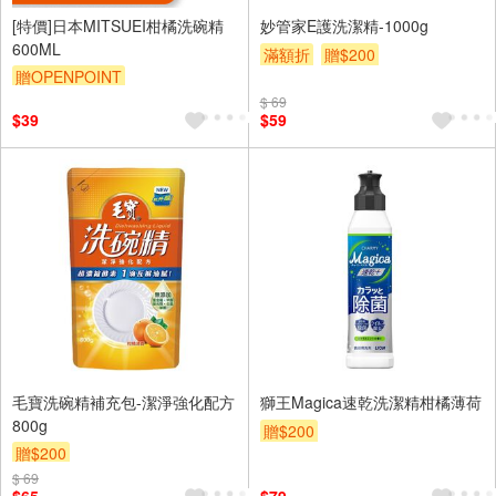
[特價]日本MITSUEI柑橘洗碗精
妙管家E護洗潔精-1000g
600ML
滿額折
贈$200
贈OPENPOINT
$ 69
$39
$59
毛寶洗碗精補充包-潔淨強化配方
獅王Magica速乾洗潔精柑橘薄荷
800g
贈$200
贈$200
$ 69