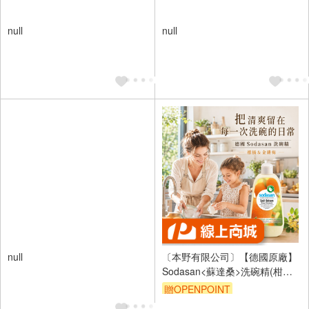
null
null
null
〔本野有限公司〕【德國原廠】
Sodasan<蘇達桑>洗碗精(柑橘&
金縷梅) 500ml - 箱購6入
贈OPENPOINT