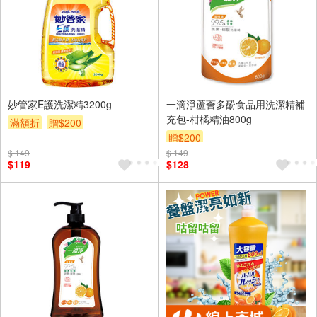
妙管家E護洗潔精3200g
一滴淨蘆薈多酚食品用洗潔精補
充包-柑橘精油800g
滿額折
贈$200
贈$200
$ 149
$ 149
$119
$128