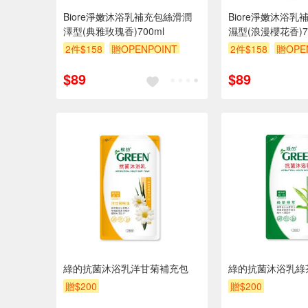
Biore淨嫩沐浴乳補充包絲滑潤
Biore淨嫩沐浴
澤型(典雅玫瑰香)700ml
濕型(浪漫櫻花香)70
2件$158
贈OPENPOINT
2件$158
贈OPE
贈$200
贈$200
$89
$89
綠的抗菌沐浴乳洋甘菊補充包
綠的抗菌沐浴乳綠
贈$200
贈$200