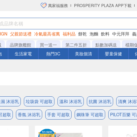
萬家福服務
PROSPERITY PLAZA APP下載
IGN
父親節送禮
冷氣最高省萬
福利品
餅乾
泡麵
飲料
中元拜拜
義
洋芋片
城
品牌旗艦館
買一送一
第二件五折
點數加碼送
檔期
泡
生活家電
熱門3C
美妝個清
嬰童保健
保濕 沐浴乳
垃圾袋 可超取
溫和 沐浴乳
抗菌 沐浴乳
清爽 沐浴
可超取
香氛 沐浴乳
手套 可超取
鋼珠筆 可超取
PILOT百樂 