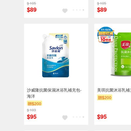
$ 105
$ 105
$89
$89
沙威隆抗菌保濕沐浴乳補充包-
美琪抗菌沐浴乳補充
海洋
贈$200
贈$200
$ 103
$95
$95