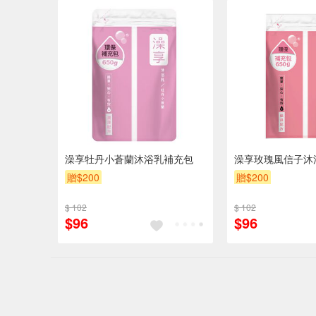
澡享牡丹小蒼蘭沐浴乳補充包
澡享玫瑰風信子沐
贈$200
贈$200
$ 102
$ 102
$96
$96