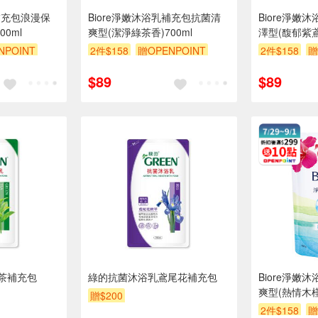
乳補充包浪漫保
Biore淨嫩沐浴乳補充包抗菌清
Biore淨嫩
0ml
爽型(潔淨綠茶香)700ml
澤型(馥郁紫鳶香
NPOINT
2件$158
贈OPENPOINT
2件$158
贈
贈$200
贈$200
$89
$89
茶補充包
綠的抗菌沐浴乳鳶尾花補充包
Biore淨嫩
爽型(熱情木槿
贈$200
2件$158
贈