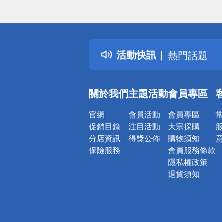
偏遠地區配
詐騙網頁！
得獎公告
活動快訊
熱門話題
銀行優惠
偏遠地區配
關於我們
主題活動
會員專區
詐騙網頁！
官網
會員活動
會員專區
促銷目錄
注目活動
大宗採購
分店資訊
得獎公佈
購物須知
保險服務
會員服務條款
隱私權政策
退貨須知