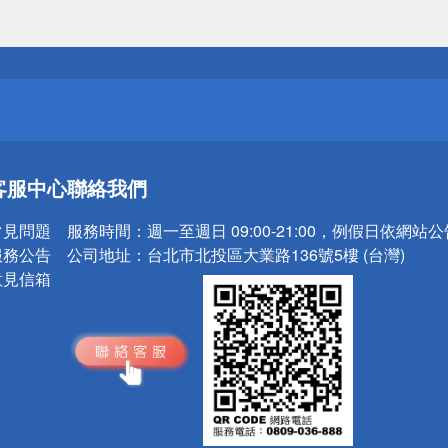
送
請小心！
送
客服中心
聯絡我們
請小心！
常見問題
服務時間：
週一至週日 09:00-21:00，例假日依網站
服務公告
公司地址：
台北市北投區大業路136號5樓 (台灣)
意見信箱