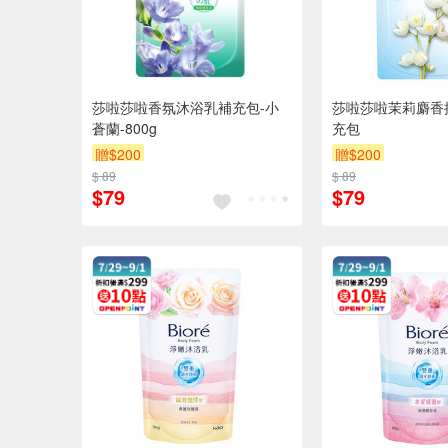
莎啦莎啦香氛沐浴乳補充包-小
莎啦莎啦茉莉麝香
蒼蘭-800g
充包
贈$200
贈$200
$ 89
$ 89
$79
$79