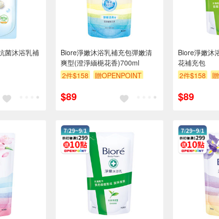
抗菌沐浴乳補
Biore淨嫩沐浴乳補充包彈嫩清
Biore淨嫩
爽型(澄淨緬梔花香)700ml
花補充包
2件$158
贈OPENPOINT
2件$158
贈
贈$200
贈$200
$89
$89