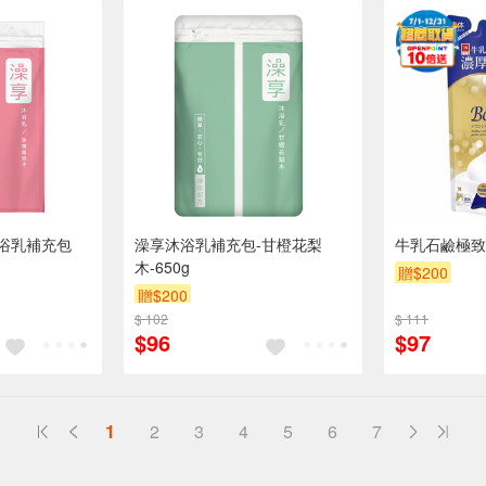
浴乳補充包
澡享沐浴乳補充包-甘橙花梨
牛乳石鹼極致
木-650g
贈$200
贈$200
$ 102
$ 111
$96
$97
1
2
3
4
5
6
7