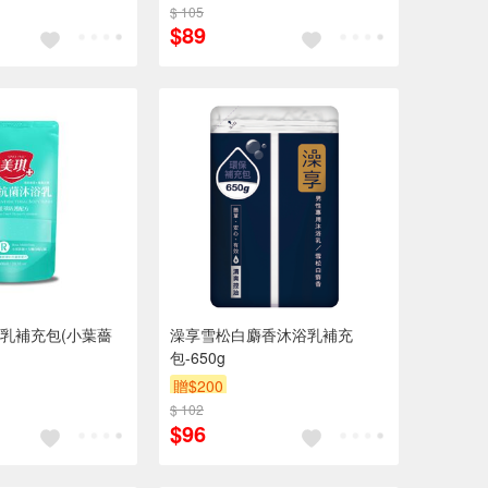
$ 105
$89
乳補充包(小葉薔
澡享雪松白麝香沐浴乳補充
包-650g
贈$200
$ 102
$96