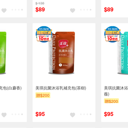
$ 138
贈$200
$89
$89
包(白麝香)
美琪抗菌沐浴乳補充包(茶樹)
美琪抗菌沐浴
薇)
贈$200
贈$200
$95
$95