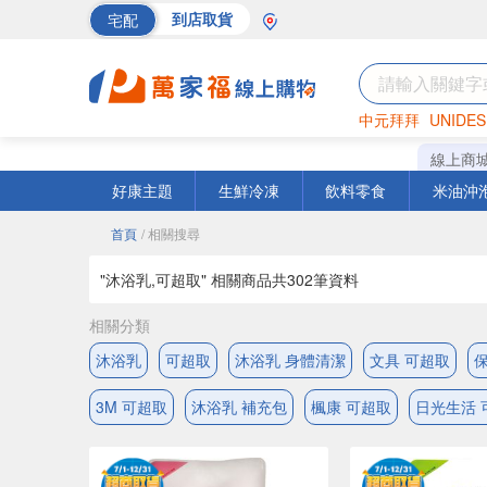
宅配
到店取貨
中元拜拜
UNIDES
巧克力
罐頭
海苔
線上商
好康主題
生鮮冷凍
飲料零食
米油沖
首頁
/ 相關搜尋
"沐浴乳,可超取" 相關商品共
302
筆資料
相關分類
沐浴乳
可超取
沐浴乳 身體清潔
文具 可超取
3M 可超取
沐浴乳 補充包
楓康 可超取
日光生活 