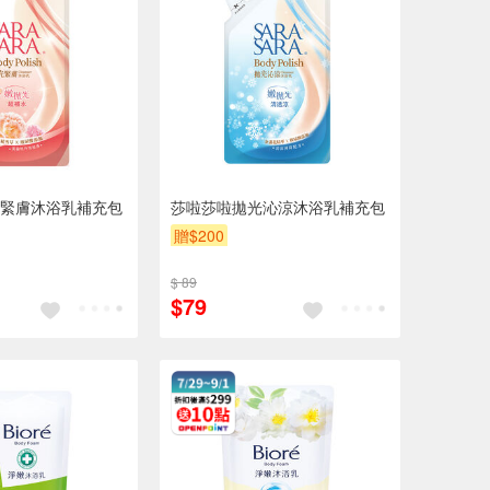
緊膚沐浴乳補充包
莎啦莎啦拋光沁涼沐浴乳補充包
贈$200
$ 89
$79