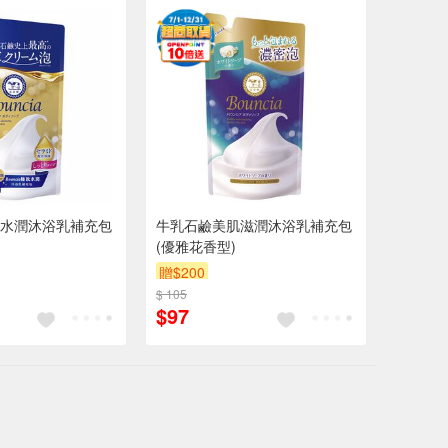
水潤沐浴乳補充包
牛乳石鹼美肌滋潤沐浴乳補充包
(優雅花香型)
贈$200
$ 105
$97