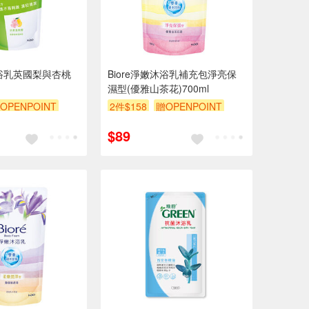
沐浴乳英國梨與杏桃
Biore淨嫩沐浴乳補充包淨亮保
濕型(優雅山茶花)700ml
OPENPOINT
2件$158
贈OPENPOINT
贈$200
$89