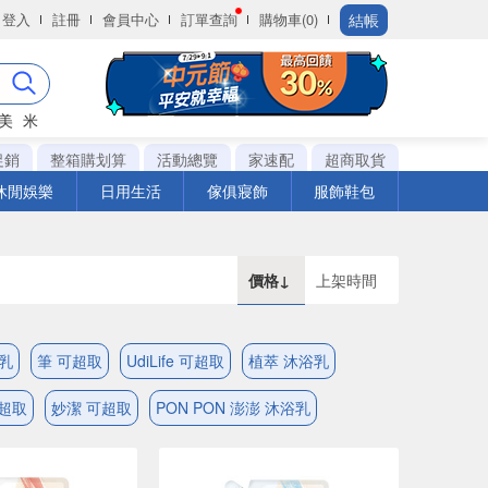
結帳
登入
註冊
會員中心
訂單查詢
購物車(0)
美
米
促銷
整箱購划算
活動總覽
家速配
超商取貨
休閒娛樂
日用生活
傢俱寢飾
服飾鞋包
價格↓
上架時間
乳
筆 可超取
UdiLife 可超取
植萃 沐浴乳
可超取
妙潔 可超取
PON PON 澎澎 沐浴乳