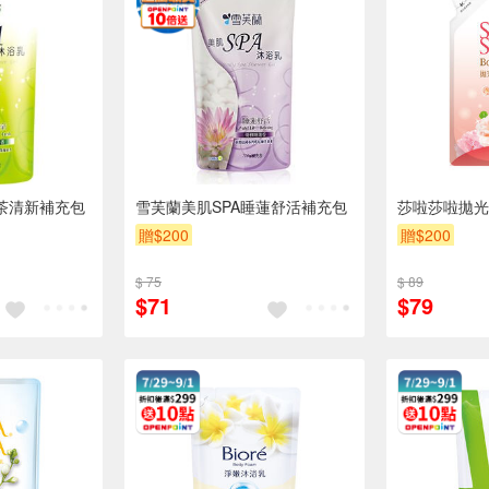
綠茶清新補充包
雪芙蘭美肌SPA睡蓮舒活補充包
莎啦莎啦拋光
贈$200
贈$200
$ 75
$ 89
$71
$79