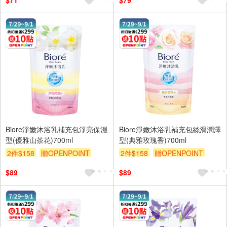
$71
$79
Biore淨嫩沐浴乳補充包淨亮保濕
Biore淨嫩沐浴乳補充包絲滑潤澤
型(優雅山茶花)700ml
型(典雅玫瑰香)700ml
2件$158
贈OPENPOINT
2件$158
贈OPENPOINT
滿額9折
贈$200
滿額9折
贈$200
$89
$89