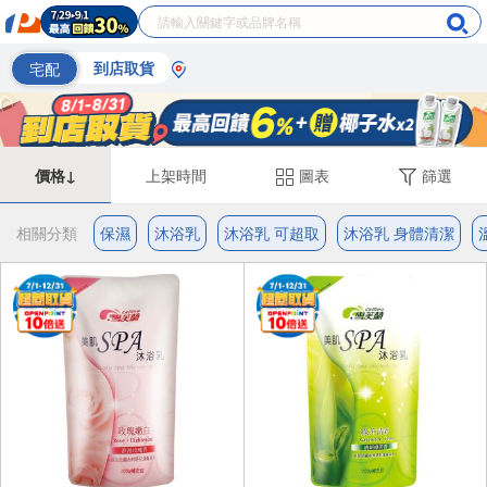
宅配
到店取貨
價格↓
上架時間
圖表
篩選
相關分類
保濕
沐浴乳
沐浴乳 可超取
沐浴乳 身體清潔