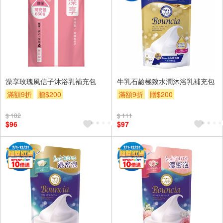
澡享玫瑰風信子沐浴乳補充包
牛乳石鹼極致水潤沐浴乳補充包
滿額9折
贈$200
滿額9折
贈$200
$ 102
$ 111
$96
$97