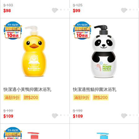
$ 103
$ 125
$98
$99
快潔適小黃鴨抑菌沐浴乳
快潔適熊貓抑菌沐浴乳
滿額9折
贈$200
滿額9折
贈$200
$ 199
$ 199
$109
$109