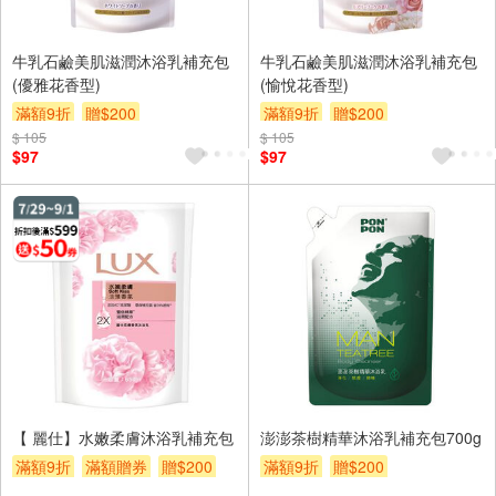
牛乳石鹼美肌滋潤沐浴乳補充包
牛乳石鹼美肌滋潤沐浴乳補充包
(優雅花香型)
(愉悅花香型)
滿額9折
贈$200
滿額9折
贈$200
$ 105
$ 105
$97
$97
【 麗仕】水嫩柔膚沐浴乳補充包
澎澎茶樹精華沐浴乳補充包700g
滿額9折
滿額贈券
贈$200
滿額9折
贈$200