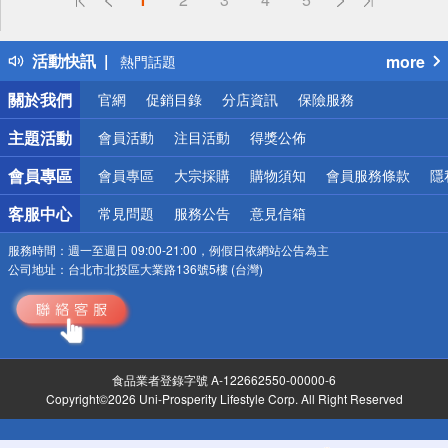
詐騙網頁！請小心！
得獎公告
活動快訊
more
熱門話題
銀行優惠
關於我們
官網
促銷目錄
分店資訊
保險服務
偏遠地區配送
詐騙網頁！請小心！
主題活動
會員活動
注目活動
得獎公佈
會員專區
會員專區
大宗採購
購物須知
會員服務條款
隱
客服中心
常見問題
服務公告
意見信箱
服務時間：
週一至週日 09:00-21:00，例假日依網站公告為主
公司地址：
台北市北投區大業路136號5樓 (台灣)
食品業者登錄字號 A-122662550-00000-6
Copyright©2026 Uni-Prosperity Lifestyle Corp. All Right Reserved