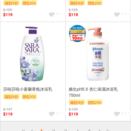
滿額9折
贈$200
滿額9折
贈$200
$ 125
$ 125
$119
$119
莎啦莎啦小蒼蘭香氛沐浴乳
嬌生pH5.5 杏仁保濕沐浴乳
750ml
滿額9折
贈$200
滿額9折
贈$200
$ 147
$ 129
$119
$119
偏遠地區配送
1
2
3
4
5