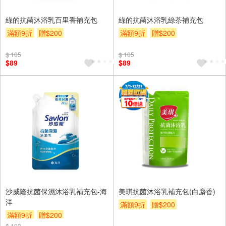
綠的抗菌沐浴乳百里香補充包
綠的抗菌沐浴乳綠茶補充包
滿額9折
贈$200
滿額9折
贈$200
$ 105
$ 105
$89
$89
沙威隆抗菌保濕沐浴乳補充包-海
美琪抗菌沐浴乳補充包(白麝香)
洋
滿額9折
贈$200
滿額9折
贈$200
$ 103