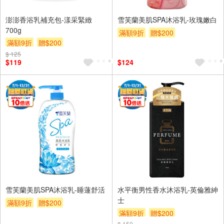
澎澎香浴乳補充包-漾采緊緻
雪芙蘭美肌SPA沐浴乳-玫瑰嫩白
700g
滿額9折
贈$200
滿額9折
贈$200
$ 125
$119
$124
雪芙蘭美肌SPA沐浴乳-睡蓮舒活
水平衡男性香水沐浴乳-英倫雅紳
士
滿額9折
贈$200
滿額9折
贈$200
$ 150