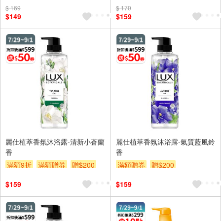
$ 169
$ 170
$149
$159
麗仕植萃香氛沐浴露-清新小蒼蘭
麗仕植萃香氛沐浴露-氣質藍風鈴
香
香
滿額9折
滿額贈券
贈$200
滿額贈券
贈$200
$159
$159