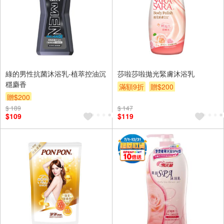
綠的男性抗菌沐浴乳-植萃控油沉
莎啦莎啦拋光緊膚沐浴乳
穩麝香
滿額9折
贈$200
贈$200
$ 189
$ 147
$109
$119