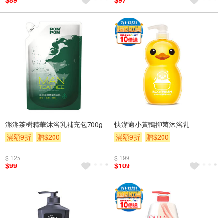
$89
$97
澎澎茶樹精華沐浴乳補充包700g
快潔適小黃鴨抑菌沐浴乳
滿額9折
贈$200
滿額9折
贈$200
$ 125
$ 199
$99
$109