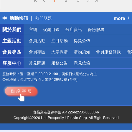
詐騙網頁！請小心！
得獎公告
活動快訊
more
熱門話題
銀行優惠
關於我們
官網
促銷目錄
分店資訊
保險服務
偏遠地區配送
詐騙網頁！請小心！
主題活動
會員活動
注目活動
得獎公佈
會員專區
會員專區
大宗採購
購物須知
會員服務條款
隱
客服中心
常見問題
服務公告
意見信箱
服務時間：
週一至週日 09:00-21:00，例假日依網站公告為主
公司地址：
台北市北投區大業路136號5樓 (台灣)
食品業者登錄字號 A-122662550-00000-6
Copyright©2026 Uni-Prosperity Lifestyle Corp. All Right Reserved