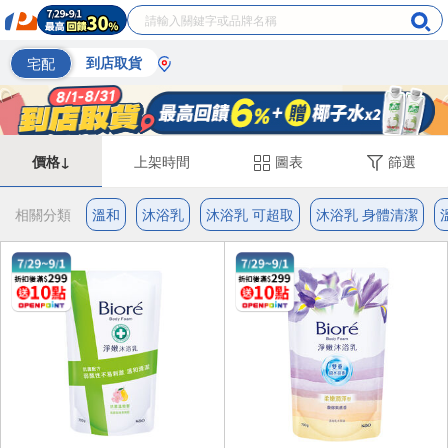
宅配
到店取貨
價格↓
上架時間
圖表
篩選
相關分類
溫和
沐浴乳
沐浴乳 可超取
沐浴乳 身體清潔