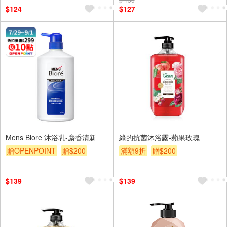
$124
$127
Mens Biore 沐浴乳-麝香清新
綠的抗菌沐浴露-蘋果玫瑰
贈OPENPOINT
贈$200
滿額9折
贈$200
$139
$139