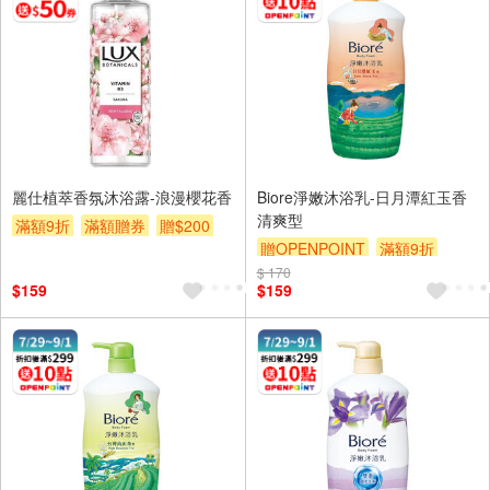
麗仕植萃香氛沐浴露-浪漫櫻花香
Biore淨嫩沐浴乳-日月潭紅玉香
清爽型
滿額9折
滿額贈券
贈$200
贈OPENPOINT
滿額9折
$ 170
贈$200
$159
$159