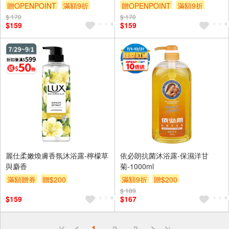
贈OPENPOINT
滿額9折
贈OPENPOINT
滿額9折
$ 170
贈$200
$ 170
贈$200
$159
$159
麗仕柔嫩煥膚香氛沐浴露-檸檬草
依必朗抗菌沐浴露-保濕洋甘
與麝香
菊-1000ml
滿額贈券
贈$200
滿額9折
贈$200
$ 189
$159
$167
偏遠地區配送
1
2
3