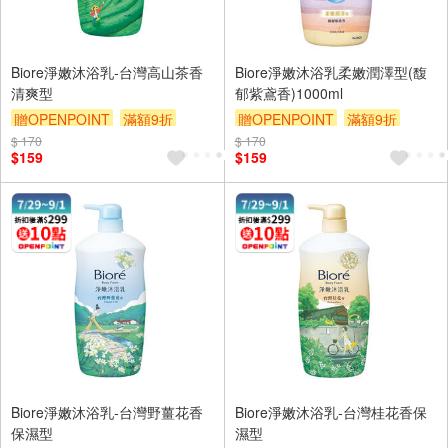
Biore淨嫩沐浴乳-台灣高山茶香
Biore淨嫩沐浴乳柔嫩潤澤型(馥
清爽型
郁紫鳶香)1000ml
贈OPENPOINT
滿額9折
贈OPENPOINT
滿額9折
$ 170
贈$200
$ 170
贈$200
$159
$159
Biore淨嫩沐浴乳-台灣野薑花香
Biore淨嫩沐浴乳-台灣桂花香保
保濕型
濕型