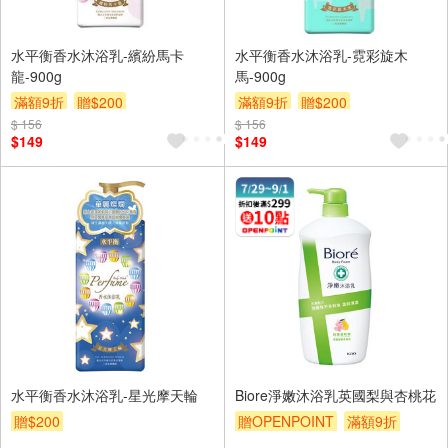
水平衡香水沐浴乳-繽紛馬卡
水平衡香水沐浴乳-霓彩旋木
龍-900g
馬-900g
滿額9折
贈$200
滿額9折
贈$200
$ 156
$ 156
$149
$149
水平衡香水沐浴乳-星光摩天輪
Biore淨嫩沐浴乳英國梨與杏桃花
贈$200
贈OPENPOINT
滿額9折
贈$200