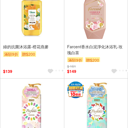
綠的抗菌沐浴露-橙花燕麥
Farcent香水白泥淨化沐浴乳-玫
瑰白茶
滿額9折
贈$200
滿額9折
贈$200
$ 161
$139
$149