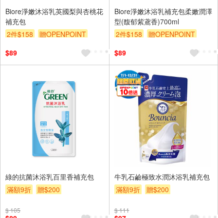
Biore淨嫩沐浴乳英國梨與杏桃花
Biore淨嫩沐浴乳補充包柔嫩潤澤
補充包
型(馥郁紫鳶香)700ml
2件$158
贈OPENPOINT
2件$158
贈OPENPOINT
滿額9折
贈$200
滿額9折
贈$200
$89
$89
綠的抗菌沐浴乳百里香補充包
牛乳石鹼極致水潤沐浴乳補充包
滿額9折
贈$200
滿額9折
贈$200
$ 105
$ 111