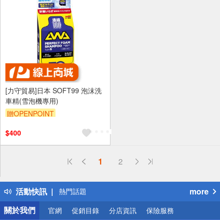
[力守貿易]日本 SOFT99 泡沫洗
車精(雪泡機專用)
贈OPENPOINT
訂單滿699享95折
$400
偏遠地區配送
1
2
詐騙網頁！請小心！
得獎公告
活動快訊
more
熱門話題
銀行優惠
關於我們
官網
促銷目錄
分店資訊
保險服務
偏遠地區配送