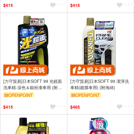
訂單滿699享95折
訂單滿699享95折
$415
$415
[力守貿易]日本SOFT 99 光鏡面
[力守貿易]日本SOFT 99 潔淨洗
洗車精-深色＆銀粉漆車用 (附海
車精(鍍膜車用) (附海綿)
綿+毛巾)
贈OPENPOINT
贈OPENPOINT
訂單滿699享95折
訂單滿699享95折
$415
$465