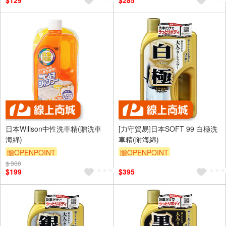
$129
$285
日本Willson中性洗車精(贈洗車
[力守貿易]日本SOFT 99 白極洗
海綿)
車精(附海綿)
贈OPENPOINT
贈OPENPOINT
$ 300
訂單滿699享95折
$199
$395