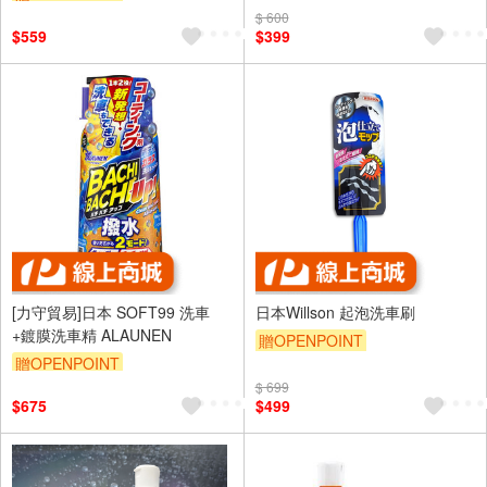
$ 600
$559
$399
[力守貿易]日本 SOFT99 洗車
日本Willson 起泡洗車刷
+鍍膜洗車精 ALAUNEN
贈OPENPOINT
贈OPENPOINT
訂單滿699享95折
$ 699
$675
$499