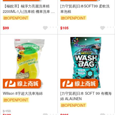
【極銳澤】極淨力亮麗洗車精
[力守貿易]日本SOFT99 柔軟洗
2200ML-1入(洗車精 機車洗車 汽
車泡棉
車洗車)
贈OPENPOINT
贈OPENPOINT
訂單滿699享95折
$99
$105
Willson 8字超大洗車海綿
[力守貿易]日本 SOFT 99 有機海
綿 ALAUNEN
贈OPENPOINT
贈OPENPOINT
$ 150
訂單滿699享95折