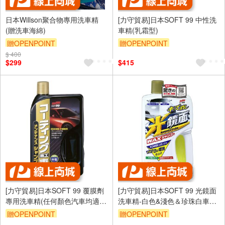
日本Willson聚合物專用洗車精
[力守貿易]日本SOFT 99 中性洗
(贈洗車海綿)
車精(乳霜型)
贈OPENPOINT
贈OPENPOINT
$ 400
訂單滿699享95折
$299
$415
[力守貿易]日本SOFT 99 覆膜劑
[力守貿易]日本SOFT 99 光鏡面
專用洗車精(任何顏色汽車均適
洗車精-白色&淺色＆珍珠白車用
用) (附海綿)
(附海綿)
贈OPENPOINT
贈OPENPOINT