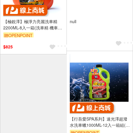
【極銳澤】極淨力亮麗洗車精
null
2200ML-8入一箱(洗車精 機車洗
車 汽車洗車)
贈OPENPOINT
$825
【行吾愛SPA系列】速光澤超潑
水洗車蠟1000ML-12入一箱組(潑
水劑 洗車精 車蠟)
贈OPENPOINT