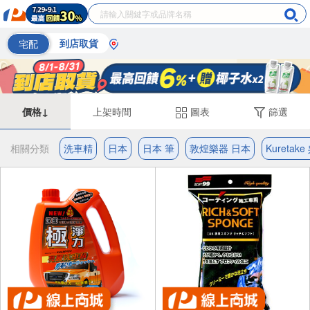
宅配
到店取貨
價格↓
上架時間
圖表
篩選
相關分類
洗車精
日本
日本 筆
敦煌樂器 日本
Kuretak