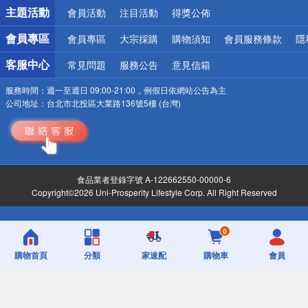
詐騙網頁！請小心！
主題活動
會員活動
注目活動
得獎公佈
會員專區
會員專區
大宗採購
購物須知
會員服務條款
隱
客服中心
常見問題
服務公告
意見信箱
服務時間：
週一至週日 09:00-21:00，例假日依網站公告為主
公司地址：
台北市北投區大業路136號5樓 (台灣)
食品業者登錄字號 A-122662550-00000-6
Copyright©2026 Uni-Prosperity Lifestyle Corp. All Right Reserved
0
購物首頁
分類
家速配
購物車
會員