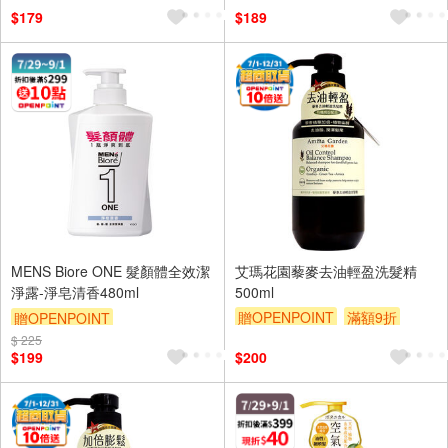
$179
$189
MENS Biore ONE 髮顏體全效潔
艾瑪花園藜麥去油輕盈洗髮精
淨露-淨皂清香480ml
500ml
贈OPENPOINT
滿額9折
贈OPENPOINT
贈$200
$ 225
贈OPENPOINT
滿額9折
$199
$200
贈$200