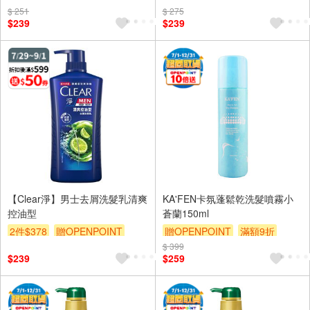
$ 251
$ 275
$239
$239
【Clear淨】男士去屑洗髮乳清爽
KA'FEN卡氛蓬鬆乾洗髮噴霧小
控油型
蒼蘭150ml
2件$378
贈OPENPOINT
贈OPENPOINT
滿額9折
滿額9折
滿額贈券
贈$200
$ 399
贈$200
$239
$259