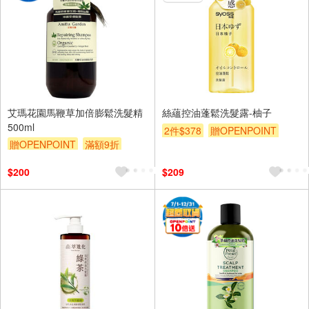
艾瑪花園馬鞭草加倍膨鬆洗髮精
絲蘊控油蓬鬆洗髮露-柚子
500ml
2件$378
贈OPENPOINT
贈OPENPOINT
滿額9折
滿額折
贈$200
贈$200
$200
$209