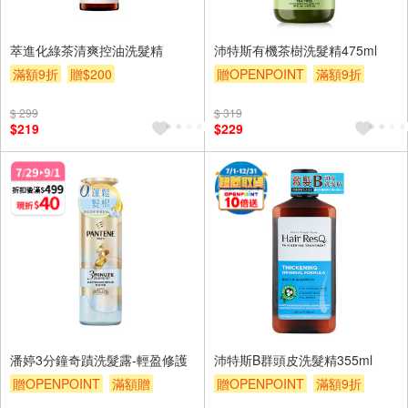
萃進化綠茶清爽控油洗髮精
沛特斯有機茶樹洗髮精475ml
滿額9折
贈$200
贈OPENPOINT
滿額9折
贈$200
$ 299
$ 319
$219
$229
潘婷3分鐘奇蹟洗髮露-輕盈修護
沛特斯B群頭皮洗髮精355ml
贈OPENPOINT
滿額贈
贈OPENPOINT
滿額9折
滿額折
贈$200
贈$200