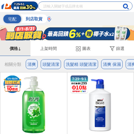
宅配
到店取貨
價格↓
上架時間
圖表
篩選
相關分類
清爽
頭髮清潔
洗髮精 頭髮清潔
清爽 保濕
清