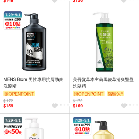
$149
$156
MENS Biore 男性專用抗屑勁爽
美吾髮草本主義馬鞭草清爽豐盈
洗髮精
洗髮精
贈OPENPOINT
贈OPENPOINT
滿額9折
$ 172
贈OPENPOINT
滿額9折
$ 172
贈$200
$159
$169
贈$200