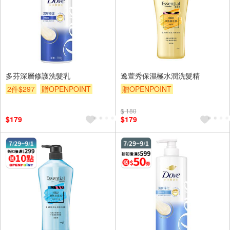
多芬深層修護洗髮乳
逸萱秀保濕極水潤洗髮精
2件$297
贈OPENPOINT
贈OPENPOINT
滿額9折
滿額贈券
贈$200
贈OPENPOINT
滿額9折
$ 180
贈$200
$179
$179