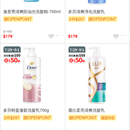
逸萱秀清爽防油光洗髮精-700ml
多芬清爽淨化洗髮乳
贈OPENPOINT
2件$297
贈OPENPOINT
贈OPENPOINT
滿額9折
滿額9折
滿額贈券
贈$200
$ 180
贈$200
$179
$179
多芬輕盈蓬鬆洗髮乳700g
麗仕柔亮清爽洗髮乳
2件$297
贈OPENPOINT
贈OPENPOINT
滿額9折
滿額9折
滿額贈券
贈$200
滿額贈券
贈$200