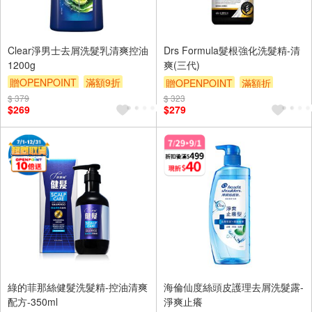
Clear淨男士去屑洗髮乳清爽控油
Drs Formula髮根強化洗髮精-清
1200g
爽(三代)
贈OPENPOINT
滿額9折
贈OPENPOINT
滿額折
滿額贈券
贈$200
$ 379
$ 323
贈$200
$269
$279
綠的菲那絲健髮洗髮精-控油清爽
海倫仙度絲頭皮護理去屑洗髮露-
配方-350ml
淨爽止癢