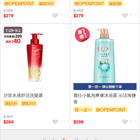
贈OPENPOINT
滿額9折
贈OPENPOINT
滿額贈
$ 359
贈$200
$ 350
滿額折
贈$200
$279
$279
沙宣水感舒活洗髮露
麗仕小氣泡爽膚沐浴露 沁涼海鹽
香
滿額折
贈$200
買一送一
贈OPENPOINT
$ 307
滿額贈券
贈$200
$284
$298
偏遠地區配送
1
2