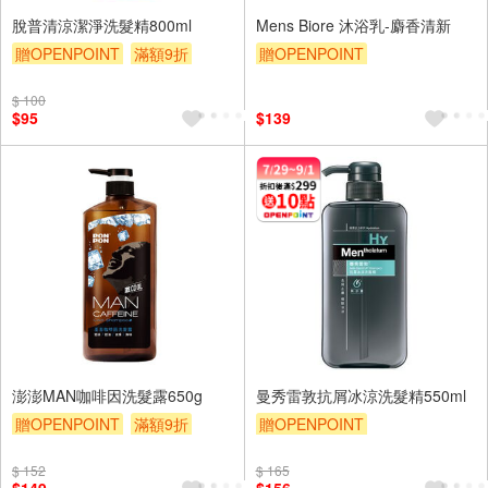
脫普清涼潔淨洗髮精800ml
Mens Biore 沐浴乳-麝香清新
贈OPENPOINT
滿額9折
贈OPENPOINT
贈$200
贈OPENPOINT
贈$200
$ 100
$95
$139
澎澎MAN咖啡因洗髮露650g
曼秀雷敦抗屑冰涼洗髮精550ml
贈OPENPOINT
滿額9折
贈OPENPOINT
贈$200
贈OPENPOINT
滿額9折
$ 152
$ 165
贈$200