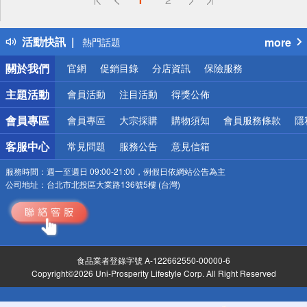
詐騙網頁！請小心！
得獎公告
活動快訊
more
熱門話題
銀行優惠
關於我們
官網
促銷目錄
分店資訊
保險服務
偏遠地區配送
詐騙網頁！請小心！
主題活動
會員活動
注目活動
得獎公佈
會員專區
會員專區
大宗採購
購物須知
會員服務條款
隱
客服中心
常見問題
服務公告
意見信箱
服務時間：
週一至週日 09:00-21:00，例假日依網站公告為主
公司地址：
台北市北投區大業路136號5樓 (台灣)
食品業者登錄字號 A-122662550-00000-6
Copyright©2026 Uni-Prosperity Lifestyle Corp. All Right Reserved