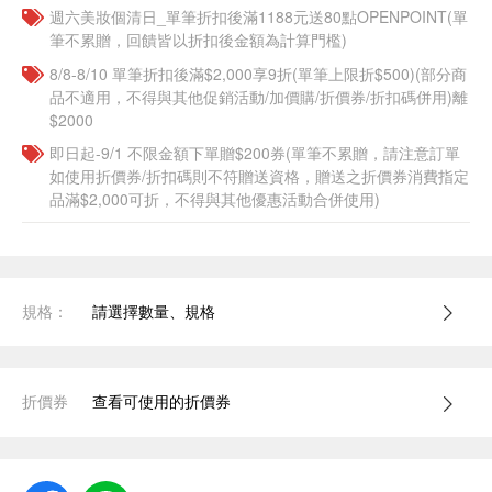
週六美妝個清日_單筆折扣後滿1188元送80點OPENPOINT(單
筆不累贈，回饋皆以折扣後金額為計算門檻)
8/8-8/10 單筆折扣後滿$2,000享9折(單筆上限折$500)(部分商
品不適用，不得與其他促銷活動/加價購/折價券/折扣碼併用)離
$2000
即日起-9/1 不限金額下單贈$200券(單筆不累贈，請注意訂單
如使用折價券/折扣碼則不符贈送資格，贈送之折價券消費指定
品滿$2,000可折，不得與其他優惠活動合併使用)
規格：
請選擇數量、規格
折價券
查看可使用的折價券