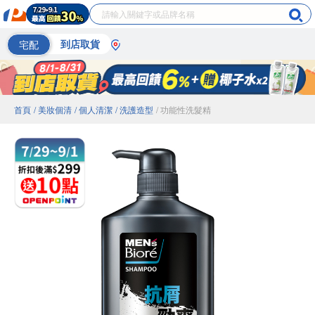
宅配
到店取貨
首頁
/ 美妝個清
/ 個人清潔
/ 洗護造型
/ 功能性洗髮精