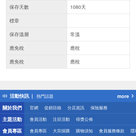
保存天數
1080天
標章
保存溫層
常溫
應免稅
應稅
應免稅
應稅
偏遠地區配送
詐騙網頁！請小心！
得獎公告
活動快訊
more
熱門話題
銀行優惠
關於我們
官網
促銷目錄
分店資訊
保險服務
偏遠地區配送
詐騙網頁！請小心！
主題活動
會員活動
注目活動
得獎公佈
會員專區
會員專區
大宗採購
購物須知
會員服務條款
隱