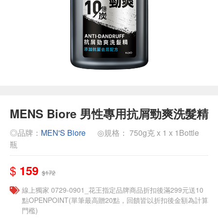
MENS Biore 男性專用抗屑勁爽洗髮精
◎品牌：
MEN'S Biore
◎規格： 750g克 x 1 x 1Bottle
瓶
$
159
$172
線上獨家 0729-0901_花王指定品牌商品折扣後滿299元送10
點OPENPOINT(單筆最高贈20點，回饋皆以折扣後金額為計算
門檻)