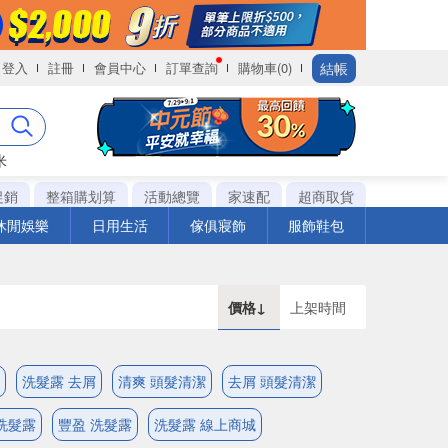
結帳
登入
註冊
會員中心
訂單查詢
購物車(0)
米
促銷
整箱購划算
活動總覽
家速配
超商取貨
休閒娛樂
日用生活
傢俱寢飾
服飾鞋包
價格↓
上架時間
洗髮露 去屑
清爽 頭髮清潔
去屑 頭髮清潔
洗髮露
豐盈 洗髮露
洗髮露 線上商城