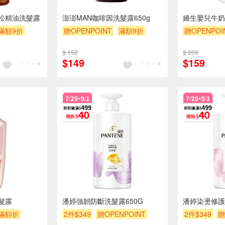
松精油洗髮露
澎澎MAN咖啡因洗髮露650g
嬌生嬰兒牛奶
滿額9折
贈OPENPOINT
滿額9折
贈OPENPOI
贈$200
$ 152
$ 209
$149
$159
髮露
潘婷強韌防斷洗髮露650G
潘婷染燙修護
滿額折
2件$349
贈OPENPOINT
2件$349
贈