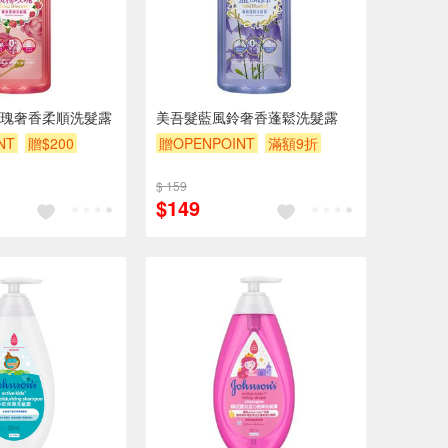
瑰奢香柔順洗髮露
美吾髮藍風鈴奢香蓬鬆洗髮露
NT
贈$200
贈OPENPOINT
滿額9折
贈$200
$ 159
$149