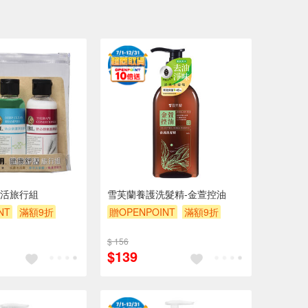
活旅行組
雪芙蘭養護洗髮精-金萱控油
NT
滿額9折
贈OPENPOINT
滿額9折
贈$200
$ 156
$139