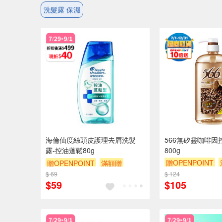
洗髮露 保濕
海倫仙度絲頭皮護理去屑洗髮
566無矽靈咖啡因
露-控油蓬鬆80g
800g
贈OPENPOINT
贈OPENPOINT
滿額贈
贈$200
$ 69
滿額折
贈$200
$ 124
$59
$105