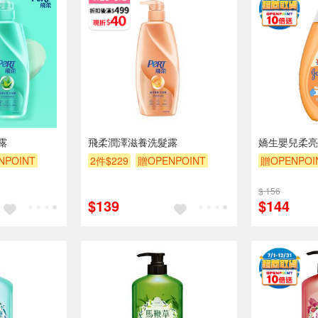
露
飛柔潤澤滋養洗髮露
嬌生嬰兒柔亮洗
NPOINT
2件$229
贈OPENPOINT
贈OPENPOI
贈$200
滿額贈
滿額折
贈$200
贈$200
$ 156
$139
$144