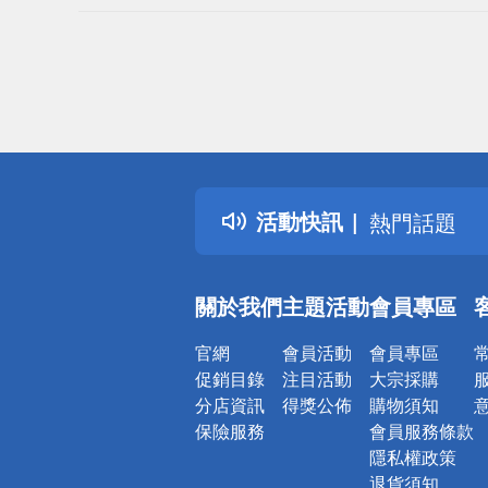
偏遠地區配
詐騙網頁！
得獎公告
活動快訊
熱門話題
銀行優惠
偏遠地區配
關於我們
主題活動
會員專區
詐騙網頁！
官網
會員活動
會員專區
促銷目錄
注目活動
大宗採購
分店資訊
得獎公佈
購物須知
保險服務
會員服務條款
隱私權政策
退貨須知