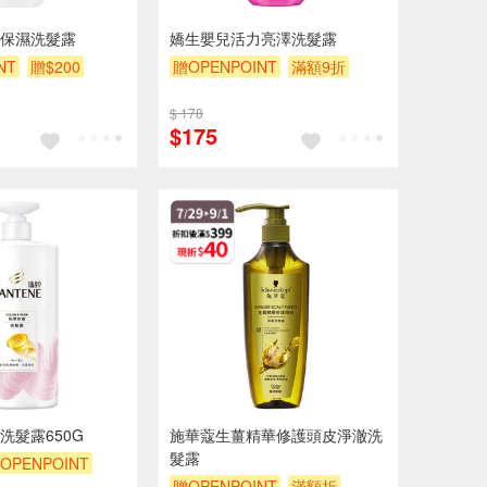
保濕洗髮露
嬌生嬰兒活力亮澤洗髮露
NT
贈$200
贈OPENPOINT
滿額9折
贈$200
$ 178
$175
洗髮露650G
施華蔻生薑精華修護頭皮淨澈洗
髮露
OPENPOINT
贈OPENPOINT
滿額折