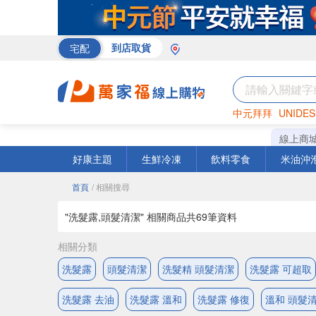
宅配
到店取貨
中元拜拜
UNIDES
巧克力
罐頭
海苔
線上商
好康主題
生鮮冷凍
飲料零食
米油沖
首頁
/ 相關搜尋
"洗髮露,頭髮清潔" 相關商品共
69
筆資料
相關分類
洗髮露
頭髮清潔
洗髮精 頭髮清潔
洗髮露 可超取
洗髮露 去油
洗髮露 溫和
洗髮露 修復
溫和 頭髮