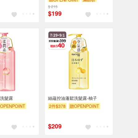
額折
贈$200
$ 215
贈$200
$199
洗髮露
絲蘊控油蓬鬆洗髮露-柚子
OPENPOINT
2件$378
贈OPENPOINT
200
滿額折
贈$200
$209