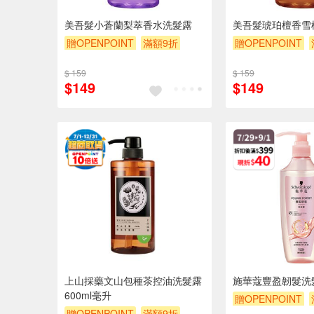
美吾髮小蒼蘭梨萃香水洗髮露
美吾髮琥珀檀香雪
贈OPENPOINT
滿額9折
贈OPENPOINT
贈$200
贈$200
$ 159
$ 159
$149
$149
上山採藥文山包種茶控油洗髮露
施華蔻豐盈韌髮洗
600ml毫升
贈OPENPOINT
贈OPENPOINT
滿額9折