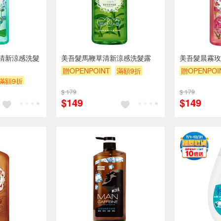
清新涼感洗髮
美吾髮馬鞭草清新涼感洗髮露
美吾髮晨霧玫
贈OPENPOINT
滿額9折
贈OPENPOI
滿額9折
贈$200
$ 179
$ 179
$149
$149