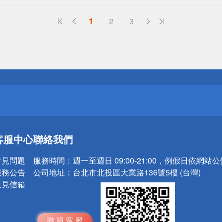
1
2
3
送
請小心！
送
客服中心
聯絡我們
請小心！
常見問題
服務時間：
週一至週日 09:00-21:00，例假日依網站
服務公告
公司地址：
台北市北投區大業路136號5樓 (台灣)
意見信箱