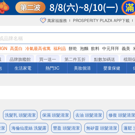
萬家福服務
PROSPERITY PLAZA APP下載
IGN
高蛋白
冷氣最高省萬
福利品
餅乾
泡麵
飲料
中元拜拜
義美
洋芋片
城
品牌旗艦館
買一送一
第二件五折
點數加碼送
檔期
泡
生活家電
熱門3C
美妝個清
嬰童保健
洗髮乳 頭髮清潔
保濕 頭髮清潔
去油 頭髮清潔
修復 頭髮清潔
清潔
海倫仙度絲 洗髮露
豐盈 頭髮清潔
無矽靈 頭髮清潔
蓬鬆 