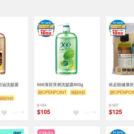
控油洗髮露
566薄荷淨屑洗髮露800g
依必朗健康舒
贈OPENPOINT
滿額9折
贈OPENPOI
滿額9折
贈$200
贈$200
$ 124
$ 127
$105
$125