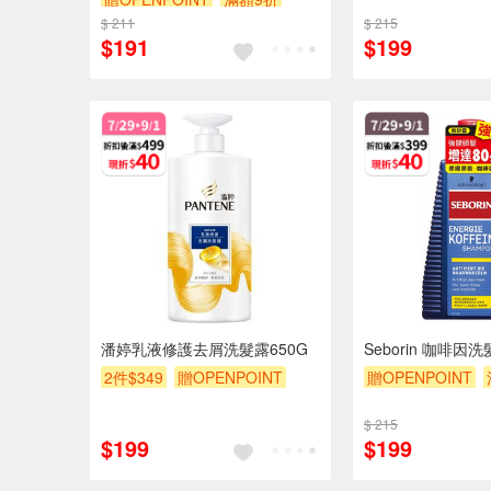
贈$200
$ 211
贈$200
$ 215
$191
$199
潘婷乳液修護去屑洗髮露650G
Seborin 咖啡因
2件$349
贈OPENPOINT
贈OPENPOINT
滿額贈
滿額折
贈$200
贈$200
$ 215
$199
$199