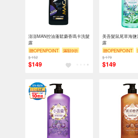
澎澎MAN控油蓬鬆麝香瑪卡洗髮
美吾髮鼠尾草海鹽
露
露
贈OPENPOINT
滿額9折
贈OPENPOINT
$ 152
贈$200
$ 179
贈$200
$149
$149