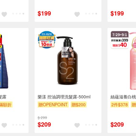
滿額贈
滿額折
贈$200
滿額贈
滿
$199
$199
洗髮露
樂漾 控油調理洗髮露-500ml
絲蘊滋養白桃
滿額折
贈OPENPOINT
贈$200
2件$378
贈
滿額折
贈$
$ 299
$209
$209