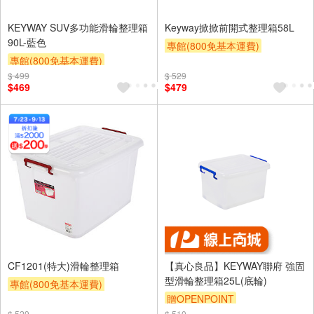
KEYWAY SUV多功能滑輪整理箱
Keyway掀掀前開式整理箱58L
90L-藍色
專館(800免基本運費)
專館(800免基本運費)
滿額9折
贈$200
$ 499
滿額9折
贈$200
$ 529
$469
$479
CF1201(特大)滑輪整理箱
【真心良品】KEYWAY聯府 強固
型滑輪整理箱25L(底輪)
專館(800免基本運費)
贈OPENPOINT
滿額9折
滿額贈券
贈$200
$ 529
$ 510