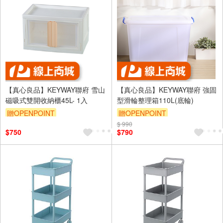
【真心良品】KEYWAY聯府 雪山
【真心良品】KEYWAY聯府 強固
磁吸式雙開收納櫃45L- 1入
型滑輪整理箱110L(底輪)
贈OPENPOINT
贈OPENPOINT
訂單滿1999享95折
$ 990
訂單滿1999享95折
$750
$790