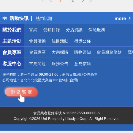
詐騙網頁！請小心！
得獎公告
活動快訊
more
熱門話題
銀行優惠
關於我們
官網
促銷目錄
分店資訊
保險服務
偏遠地區配送
詐騙網頁！請小心！
主題活動
會員活動
注目活動
得獎公佈
會員專區
會員專區
大宗採購
購物須知
會員服務條款
隱
客服中心
常見問題
服務公告
意見信箱
服務時間：
週一至週日 09:00-21:00，例假日依網站公告為主
公司地址：
台北市北投區大業路136號5樓 (台灣)
食品業者登錄字號 A-122662550-00000-6
Copyright©2026 Uni-Prosperity Lifestyle Corp. All Right Reserved