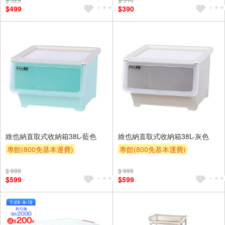
訂單滿1999享95折
$499
$390
維也納直取式收納箱38L-藍色
維也納直取式收納箱38L-灰色
專館(800免基本運費)
專館(800免基本運費)
滿額9折
贈$200
滿額9折
贈$200
$ 999
$ 999
$599
$599