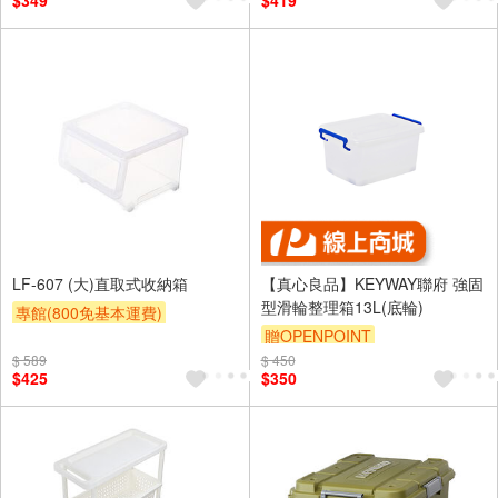
$349
$419
LF-607 (大)直取式收納箱
【真心良品】KEYWAY聯府 強固
型滑輪整理箱13L(底輪)
專館(800免基本運費)
贈OPENPOINT
滿額9折
贈$200
$ 589
$ 450
訂單滿1999享95折
$425
$350