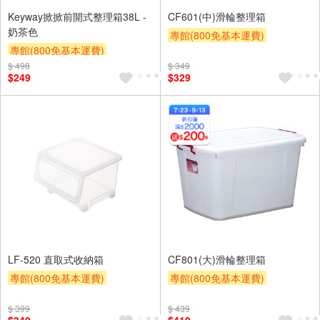
Keyway掀掀前開式整理箱38L -
CF601(中)滑輪整理箱
奶茶色
專館(800免基本運費)
專館(800免基本運費)
滿額9折
滿額贈券
贈$200
$ 498
滿額9折
贈$200
$ 349
$249
$329
LF-520 直取式收納箱
CF801(大)滑輪整理箱
專館(800免基本運費)
專館(800免基本運費)
滿額9折
贈$200
滿額9折
滿額贈券
贈$200
$ 399
$ 439