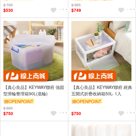
$ 700
訂單滿1999享95折
$ 965
滿額9折
贈$200
$530
$749
【真心良品】KEYWAY聯府 強固
【真心良品】KEYWAY聯府 經典
型滑輪整理箱90L(底輪)
五開式折疊收納箱50L- 1入
贈OPENPOINT
贈OPENPOINT
$ 880
訂單滿1999享95折
訂單滿1999享95折
$750
$750