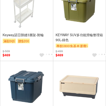
Keyway諾亞隙縫3層架-附輪
KEYWAY SUV多功能滑輪整理箱
90L-綠色
滿額9折
贈$200
專館(800免基本運費)
$ 509
$ 499
滿額9折
贈$200
$469
$469