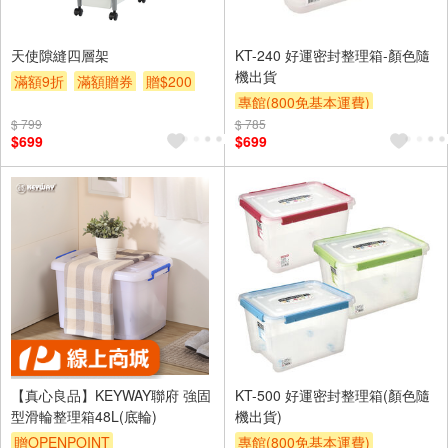
天使隙縫四層架
KT-240 好運密封整理箱-顏色隨
機出貨
滿額9折
滿額贈券
贈$200
專館(800免基本運費)
$ 799
$ 785
滿額9折
贈$200
$699
$699
【真心良品】KEYWAY聯府 強固
KT-500 好運密封整理箱(顏色隨
型滑輪整理箱48L(底輪)
機出貨)
贈OPENPOINT
專館(800免基本運費)