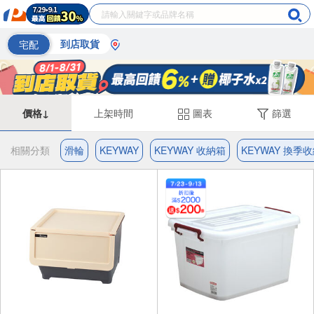
宅配
到店取貨
價格↓
上架時間
圖表
篩選
相關分類
滑輪
KEYWAY
KEYWAY 收納箱
KEYWAY 換季