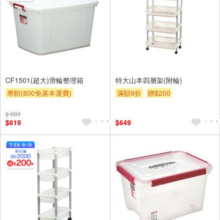
CF1501(超大)滑輪整理箱
特大山本四層架(附輪)
專館(800免基本運費)
滿額9折
贈$200
滿額9折
滿額贈券
贈$200
$ 689
$619
$649