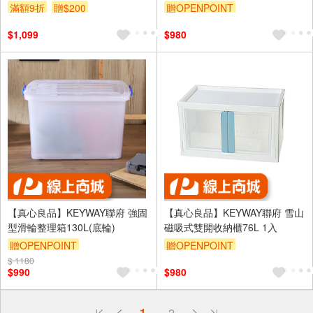
滿額9折
贈$200
贈OPENPOINT
訂單滿1999享95折
$1,099
$980
【真心良品】KEYWAY聯府 強固
【真心良品】KEYWAY聯府 雪山
型滑輪整理箱130L(底輪)
磁吸式雙開收納櫃76L 1入
贈OPENPOINT
贈OPENPOINT
$ 1180
訂單滿1999享95折
訂單滿1999享95折
$990
$980
偏遠地區配送
1
2