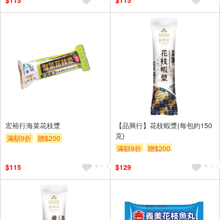
$115
$115
宏裕行海菜花枝漿
【品興行】花枝蝦漿(每包約150
克)
滿額9折
贈$200
滿額9折
贈$200
$115
$129