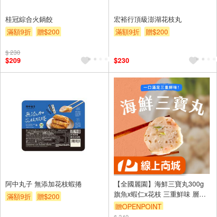
桂冠綜合火鍋餃
宏裕行頂級澎湖花枝丸
滿額9折
贈$200
滿額9折
贈$200
$ 230
$209
$230
阿中丸子 無添加花枝蝦捲
【全國麗園】海鮮三寶丸300g
旗魚x蝦仁x花枝 三重鮮味 層次
滿額9折
贈$200
豐富 熟食 即食料理 冷凍調理包
贈OPENPOINT
冷凍料理包 冷凍食品
$ 349