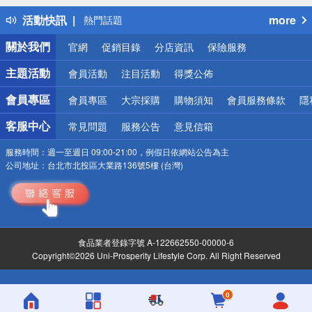
得獎公告
活動快訊
more
熱門話題
銀行優惠
關於我們
官網
促銷目錄
分店資訊
保險服務
偏遠地區配送
詐騙網頁！請小心！
主題活動
會員活動
注目活動
得獎公佈
會員專區
會員專區
大宗採購
購物須知
會員服務條款
隱
客服中心
常見問題
服務公告
意見信箱
服務時間：
週一至週日 09:00-21:00，例假日依網站公告為主
公司地址：
台北市北投區大業路136號5樓 (台灣)
食品業者登錄字號 A-122662550-00000-6
Copyright©2026 Uni-Prosperity Lifestyle Corp. All Right Reserved
0