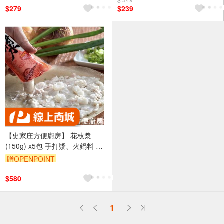
$279
$239
【史家庄方便廚房】 花枝漿
(150g) x5包 手打漿、火鍋料 可
享受DIY樂趣，加入火鍋煮，也
贈OPENPOINT
可做成月亮蝦餅、可樂餅。
$580
偏遠地區配送
1
詐騙網頁！請小心！