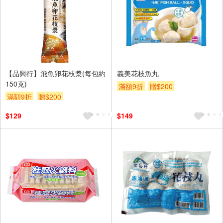
【品興行】飛魚卵花枝漿(每包約
義美花枝魚丸
150克)
滿額9折
贈$200
滿額9折
贈$200
$129
$149