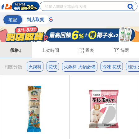
宅配
到店取貨
價格↓
上架時間
圖表
篩選
相關分類
火鍋料
花枝
火鍋料 火鍋必備
冷凍 花枝
桂冠