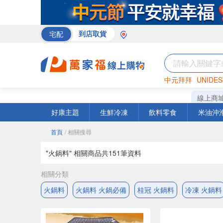
宅配
到店取貨
中元拜拜
UNIDES
米
巧克力
衛生紙
線上商
好康主題
生鮮冷凍
飲料零食
米油沖
首頁
/ 相關搜尋
"火鍋料" 相關商品共
151
筆資料
相關分類
火鍋料
火鍋料 火鍋必備
桂冠 火鍋料
冷凍 火鍋料