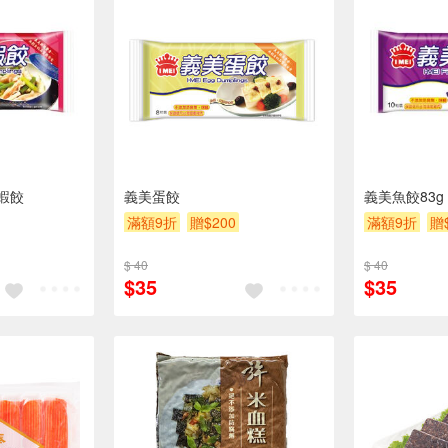
蝦餃
義美蛋餃
義美魚餃83g
滿額9折
贈$200
滿額9折
贈
$ 40
$ 40
$35
$35