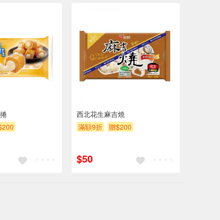
捲
西北花生麻吉燒
$200
滿額9折
贈$200
$50