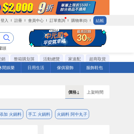
結帳
登入
註冊
會員中心
訂單查詢
購物車(0)
罐頭
促銷
整箱購划算
活動總覽
家速配
超商取貨
休閒娛樂
日用生活
傢俱寢飾
服飾鞋包
價格↓
上架時間
添加 火鍋料
手工 火鍋料
火鍋料 阿中丸子