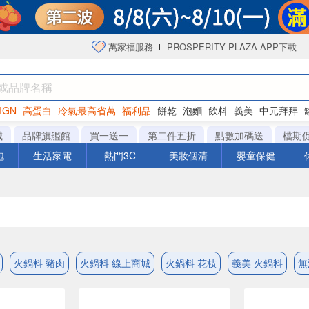
萬家福服務
PROSPERITY PLAZA APP下載
IGN
高蛋白
冷氣最高省萬
福利品
餅乾
泡麵
飲料
義美
中元拜拜
咖啡
城
品牌旗艦館
買一送一
第二件五折
點數加碼送
檔期
泡
生活家電
熱門3C
美妝個清
嬰童保健
火鍋料 豬肉
火鍋料 線上商城
火鍋料 花枝
義美 火鍋料
無