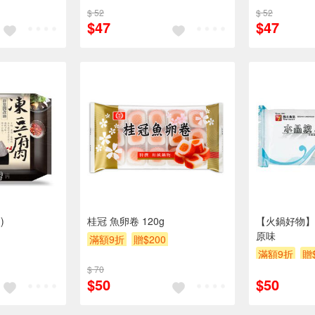
$ 52
$ 52
$47
$47
)
桂冠 魚卵卷 120g
【火鍋好物】
原味
滿額9折
贈$200
滿額9折
贈
$ 70
$50
$50