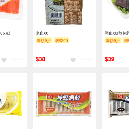
85克)
米血糕
豬血糕(每包約3
滿額9折
贈$200
滿額9折
贈
$38
$39