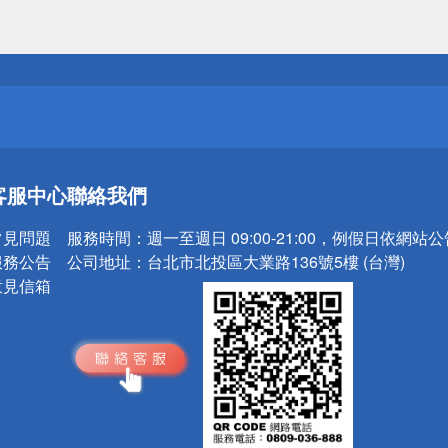
送
請小心！
送
客服中心
聯絡我們
請小心！
常見問題
服務時間：
週一至週日 09:00-21:00，例假日依網站
服務公告
公司地址：
台北市北投區大業路136號5樓 (台灣)
意見信箱