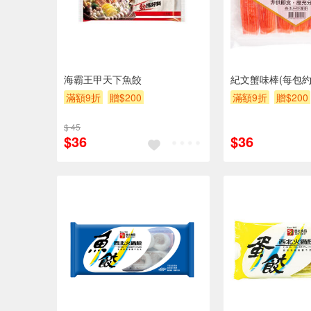
海霸王甲天下魚餃
紀文蟹味棒(每包約
滿額9折
贈$200
滿額9折
贈$200
$ 45
$36
$36