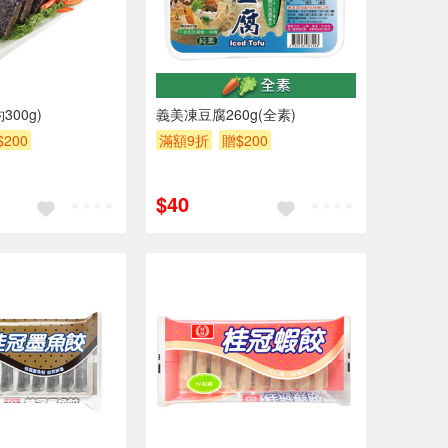
00g)
義美凍豆腐260g(全素)
$200
滿額9折
贈$200
$40