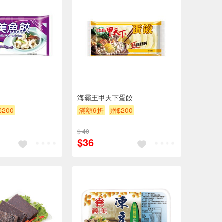
海霸王甲天下蛋餃
$200
滿額9折
贈$200
$ 40
$36