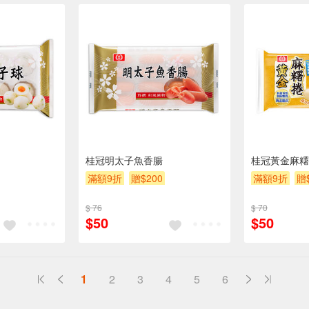
桂冠明太子魚香腸
桂冠黃金麻糬
滿額9折
贈$200
滿額9折
贈
$ 76
$ 70
$50
$50
1
2
3
4
5
6