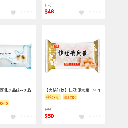
$ 70
$48
西北水晶餃--水晶
【火鍋好物】桂冠 飛魚蛋 120g
滿額9折
贈$200
$200
$ 70
$50