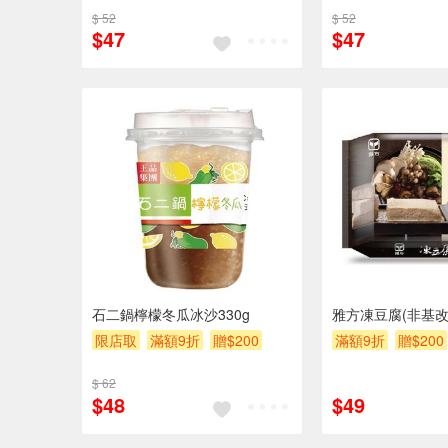
$ 52
$ 52
$47
$47
石二鍋檸檬冬瓜冰沙330g
雅方凍豆腐(非基改
限店取
滿額9折
贈$200
滿額9折
贈$200
$ 62
$48
$49