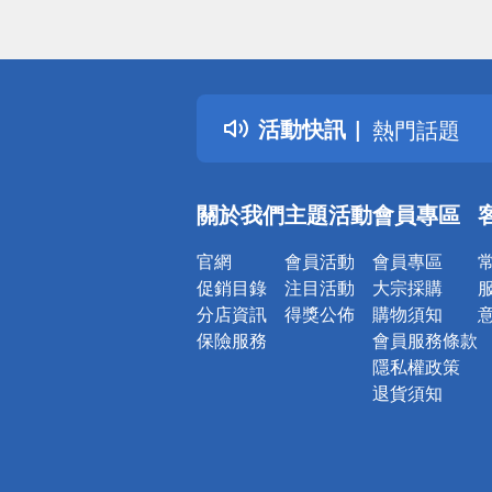
偏遠地區配
詐騙網頁！
得獎公告
活動快訊
熱門話題
銀行優惠
偏遠地區配
關於我們
主題活動
會員專區
詐騙網頁！
官網
會員活動
會員專區
促銷目錄
注目活動
大宗採購
分店資訊
得獎公佈
購物須知
保險服務
會員服務條款
隱私權政策
退貨須知