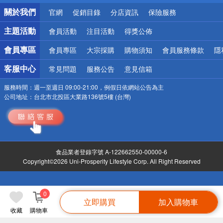
銀行優惠
關於我們
官網
促銷目錄
分店資訊
保險服務
偏遠地區配送
詐騙網頁！請小心！
主題活動
會員活動
注目活動
得獎公佈
會員專區
會員專區
大宗採購
購物須知
會員服務條款
隱
客服中心
常見問題
服務公告
意見信箱
服務時間：
週一至週日 09:00-21:00，例假日依網站公告為主
公司地址：
台北市北投區大業路136號5樓 (台灣)
食品業者登錄字號 A-122662550-00000-6
Copyright©2026 Uni-Prosperity Lifestyle Corp. All Right Reserved
0
立即購買
加入購物車
收藏
購物車