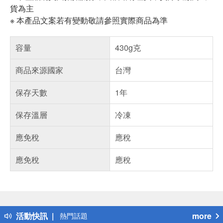
貨為主
※ 本產品文案若有變動敬請參照實際商品為準
容量
430g克
商品來源國家
台灣
保存天數
1年
保存溫層
冷凍
應免稅
應稅
應免稅
應稅
偏遠地區配送
詐騙網頁！請小心！
得獎公告
活動快訊
more
熱門話題