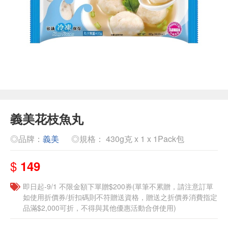
義美花枝魚丸
◎品牌：
義美
◎規格： 430g克 x 1 x 1Pack包
$
149
即日起-9/1 不限金額下單贈$200券(單筆不累贈，請注意訂單
如使用折價券/折扣碼則不符贈送資格，贈送之折價券消費指定
品滿$2,000可折，不得與其他優惠活動合併使用)