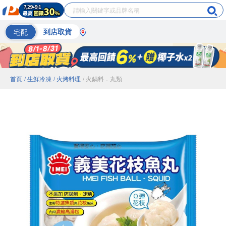
宅配
到店取貨
首頁
/ 生鮮冷凍
/ 火烤料理
/ 火鍋料．丸類