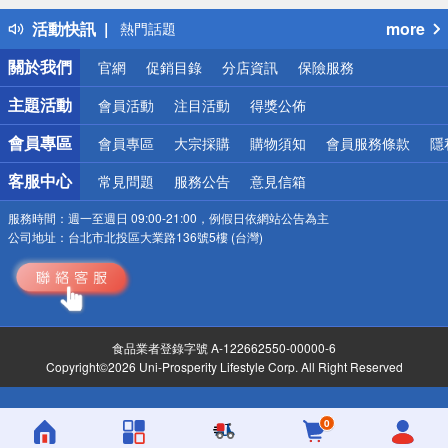
得獎公告
活動快訊
more
熱門話題
銀行優惠
關於我們
官網
促銷目錄
分店資訊
保險服務
偏遠地區配送
詐騙網頁！請小心！
主題活動
會員活動
注目活動
得獎公佈
會員專區
會員專區
大宗採購
購物須知
會員服務條款
隱
客服中心
常見問題
服務公告
意見信箱
服務時間：
週一至週日 09:00-21:00，例假日依網站公告為主
公司地址：
台北市北投區大業路136號5樓 (台灣)
食品業者登錄字號 A-122662550-00000-6
Copyright©2026 Uni-Prosperity Lifestyle Corp. All Right Reserved
0