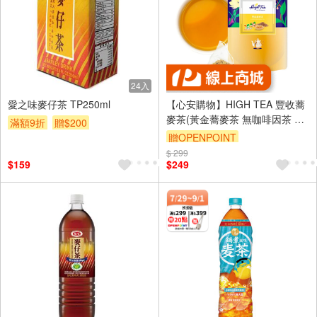
24入
愛之味麥仔茶 TP250ml
【心安購物】HIGH TEA 豐收蕎
麥茶(黃金蕎麥茶 無咖啡因茶 牛
滿額9折
贈$200
蒡茶 決明子茶)
贈OPENPOINT
$ 299
$159
$249