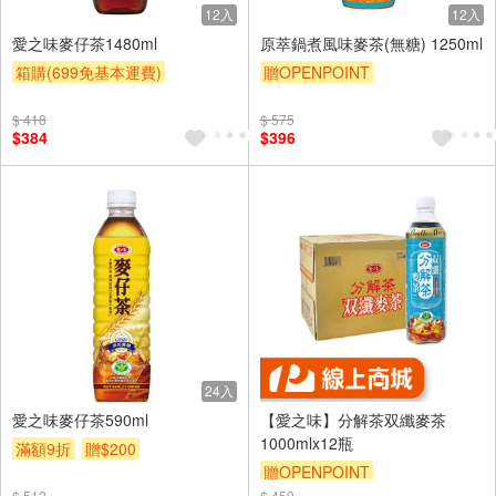
12入
12入
愛之味麥仔茶1480ml
原萃鍋煮風味麥茶(無糖) 1250ml
箱購(699免基本運費)
贈OPENPOINT
滿額9折
贈$200
贈OPENPOINT
滿額贈
$ 418
$ 575
滿額9折
贈$200
$384
$396
24入
愛之味麥仔茶590ml
【愛之味】分解茶双纖麥茶
1000mlx12瓶
滿額9折
贈$200
贈OPENPOINT
$ 512
$ 459