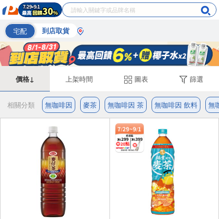
宅配
到店取貨
價格↓
上架時間
圖表
篩選
相關分類
無咖啡因
麥茶
無咖啡因 茶
無咖啡因 飲料
無