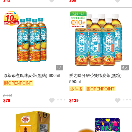
$45
$69
4入
6入
原萃鍋煮風味麥茶(無糖) 600ml
愛之味分解茶雙纖麥茶(無糖)
590ml
贈OPENPOINT
多件省
贈OPENPOINT
贈OPENPOINT
滿額贈
滿額9折
贈$200
$ 119
滿額9折
贈$200
$78
$139