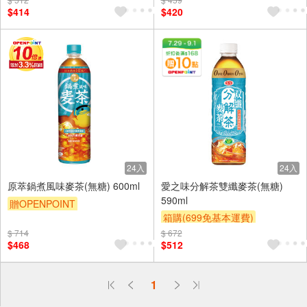
$414
$420
24入
24入
原萃鍋煮風味麥茶(無糖) 600ml
愛之味分解茶雙纖麥茶(無糖)
590ml
贈OPENPOINT
箱購(699免基本運費)
贈OPENPOINT
滿額贈
贈OPENPOINT
滿額9折
$ 714
$ 672
滿額9折
贈$200
$468
$512
贈$200
偏遠地區配送
1
詐騙網頁！請小心！