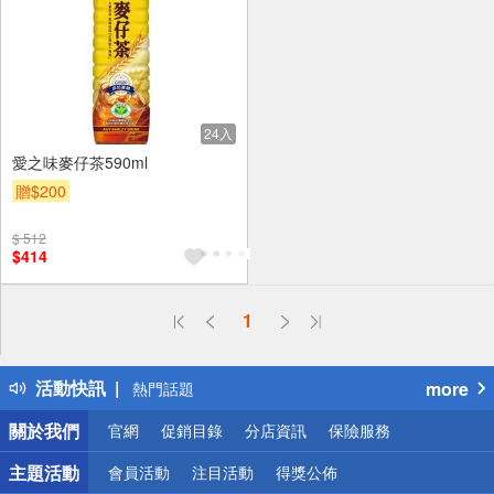
24入
愛之味麥仔茶590ml
贈$200
$ 512
$414
偏遠地區配送
1
詐騙網頁！請小心！
得獎公告
活動快訊
more
熱門話題
銀行優惠
關於我們
官網
促銷目錄
分店資訊
保險服務
偏遠地區配送
詐騙網頁！請小心！
主題活動
會員活動
注目活動
得獎公佈