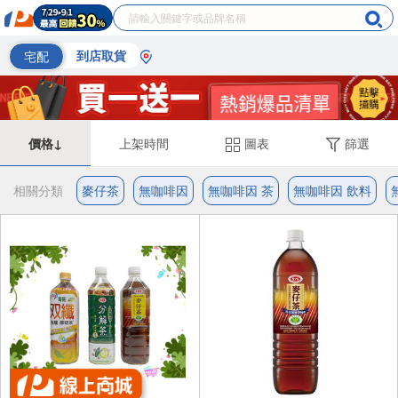
宅配
到店取貨
價格↓
上架時間
圖表
篩選
相關分類
麥仔茶
無咖啡因
無咖啡因 茶
無咖啡因 飲料