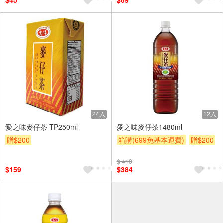
$45
$69
24入
12入
愛之味麥仔茶 TP250ml
愛之味麥仔茶1480ml
贈$200
箱購(699免基本運費)
贈$200
$ 418
$159
$384