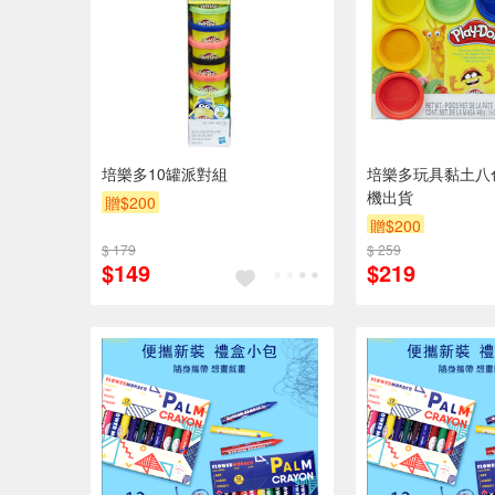
培樂多10罐派對組
培樂多玩具黏土八
機出貨
贈$200
贈$200
$ 179
$ 259
$149
$219