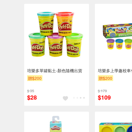
培樂多單罐黏土-顏色隨機出貨
培樂多上學趣校車
贈$200
贈$200
$ 35
$ 179
$28
$109