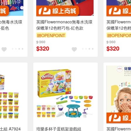
aco無毒水洗環
英國Flowermonaco無毒水洗環
英國Flower
-藍色
保蠟筆12色輕巧包-紅色款
保蠟筆12色
贈OPENPOINT
贈OPENPOI
$ 360
$ 360
$320
$320
組 A7924
培樂多杯子蛋糕架遊戲組
英國Flower