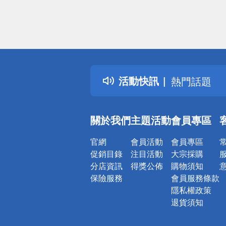
偏遠地區配
詐騙網頁！
得獎公告
活動快訊
熱門話題
銀行優惠
偏遠地區配
關於我們
主題活動
會員專區
詐騙網頁！
官網
會員活動
會員專區
促銷目錄
注目活動
大宗採購
分店資訊
得獎公佈
購物須知
保險服務
會員服務條款
隱私權政策
退貨須知