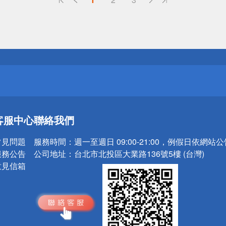
送
請小心！
送
客服中心
聯絡我們
請小心！
常見問題
服務時間：
週一至週日 09:00-21:00，例假日依網站
服務公告
公司地址：
台北市北投區大業路136號5樓 (台灣)
意見信箱