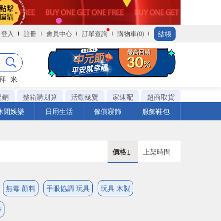
結帳
登入
註冊
會員中心
訂單查詢
購物車(0)
拜
米
促銷
整箱購划算
活動總覽
家速配
超商取貨
休閒娛樂
日用生活
傢俱寢飾
服飾鞋包
價格↓
上架時間
無毒 顏料
手眼協調 玩具
玩具 木製
筆