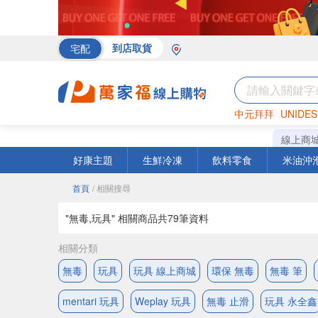
宅配
到店取貨
中元拜拜
UNIDES
罐頭
海苔
巧克力
線上商
好康主題
生鮮冷凍
飲料零食
米油沖
首頁
/ 相關搜尋
"無毒,玩具" 相關商品共
79
筆資料
相關分類
無毒
玩具
玩具 線上商城
環保 無毒
無毒 筆
mentari 玩具
Weplay 玩具
無毒 止滑
玩具 永全鑫