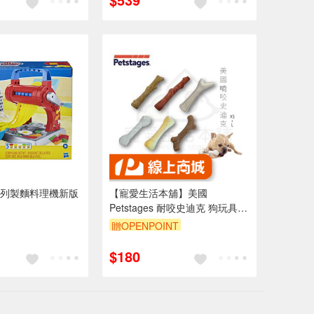
列製麵料理機新版
【寵愛生活本舖】美國
Petstages 耐咬史迪克 狗玩具
啃咬 磨牙 寵物玩具 BBQ 奇異鹿
贈OPENPOINT
角 牛肝脈棒
$180