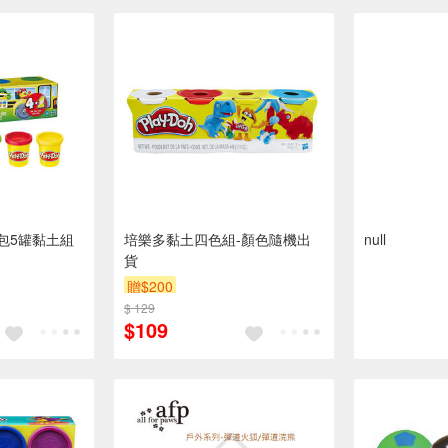
包5罐黏土組
培樂多黏土四色組-顏色隨機出
null
貨
贈$200
$ 129
$109