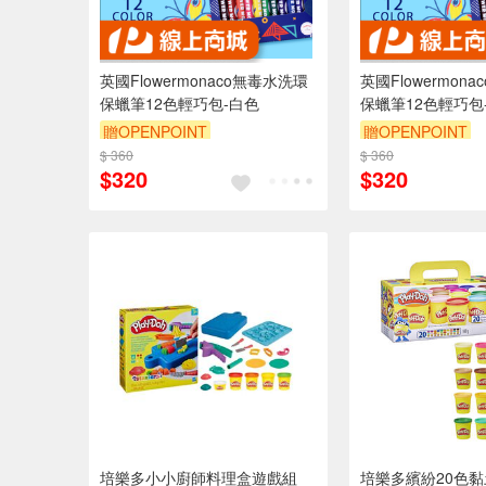
英國Flowermonaco無毒水洗環
英國Flowermon
保蠟筆12色輕巧包-白色
保蠟筆12色輕巧包
贈OPENPOINT
贈OPENPOINT
$ 360
$ 360
$320
$320
培樂多小小廚師料理盒遊戲組
培樂多繽紛20色黏土