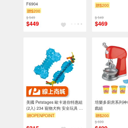
F6904
贈$200
贈$200
$ 549
$ 549
$449
$469
美國 Petstages 歐卡迷你特惠組
培樂多廚房系列神
(2入) 234 寵物犬狗 安全玩具 玩
戲組
耍 狗玩具
贈OPENPOINT
贈$200
$ 699
$315
$499