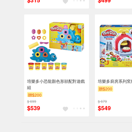
培樂多小恐龍顏色形狀配對遊戲
培樂多廚房系列窯
組
贈$200
贈$200
$ 699
$ 679
$539
$549