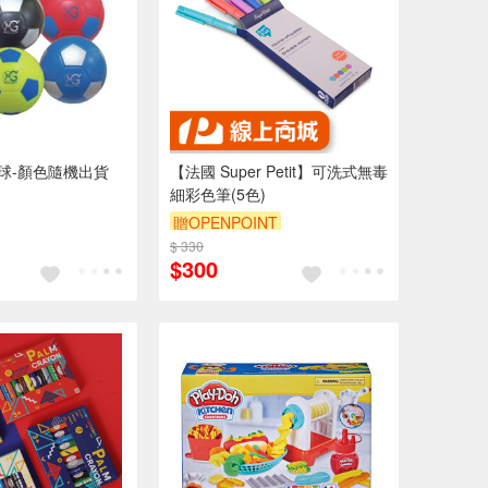
足球-顏色隨機出貨
【法國 Super Petit】可洗式無毒
細彩色筆(5色)
贈OPENPOINT
$ 330
$300