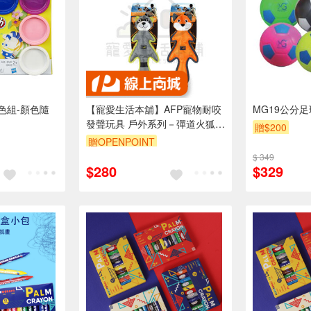
色組-顏色隨
【寵愛生活本舖】AFP寵物耐咬
MG19公分
發聲玩具 戶外系列－彈道火狐/
贈$200
彈道浣熊 狗玩具
贈OPENPOINT
$ 349
$280
$329