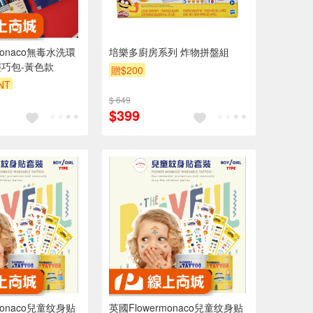
monaco無毒水洗環
培樂多廚房系列 炸物拼盤組
輕巧包-黃色款
贈$200
NT
$ 649
$399
monaco兒童纹身贴
英國Flowermonaco兒童纹身贴