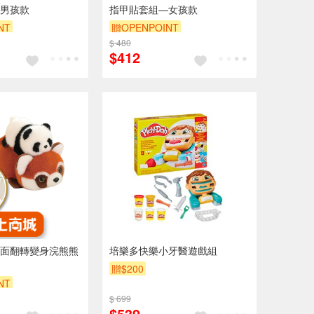
男孩款
指甲貼套組—女孩款
NT
贈OPENPOINT
$ 480
$412
面翻轉變身浣熊熊
培樂多快樂小牙醫遊戲組
贈$200
NT
$ 699
$539