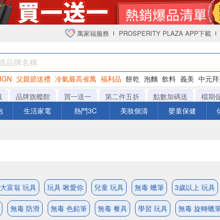
萬家福服務
PROSPERITY PLAZA APP下載
IGN
父親節送禮
冷氣最高省萬
福利品
餅乾
泡麵
飲料
義美
中元拜
衛生紙
城
品牌旗艦館
買一送一
第二件五折
點數加碼送
檔期
泡
生活家電
熱門3C
美妝個清
嬰童保健
大富翁 玩具
玩具 啾愛你
兒童 玩具
無毒 蠟筆
3歲以上 玩具
無毒 防滑
無毒 色鉛筆
無毒 餐具
學習 玩具
無毒 旋轉蠟