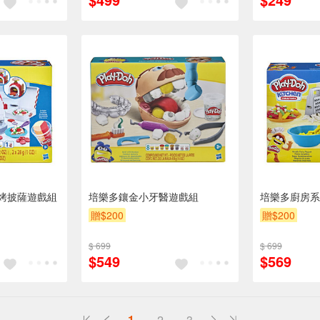
烤披薩遊戲組
培樂多鑲金小牙醫遊戲組
培樂多廚房系
贈$200
贈$200
$ 699
$ 699
$549
$569
1
2
3