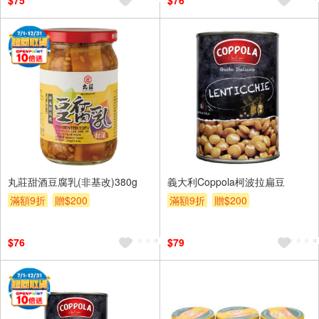
$75
$76
丸莊甜酒豆腐乳(非基改)380g
義大利Coppola柯波拉扁豆
滿額9折
贈$200
滿額9折
贈$200
$76
$79