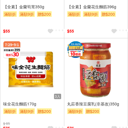
【全素】金蘭筍茸350g
【全素】金蘭花生麵筋396g
滿額折
滿額9折
贈$200
滿額折
滿額9折
贈$200
$55
$55
3入
味全花生麵筋170g
丸莊香辣豆腐乳(非基改)350g
滿額折
滿額9折
贈$200
滿額9折
贈$200
$ 85