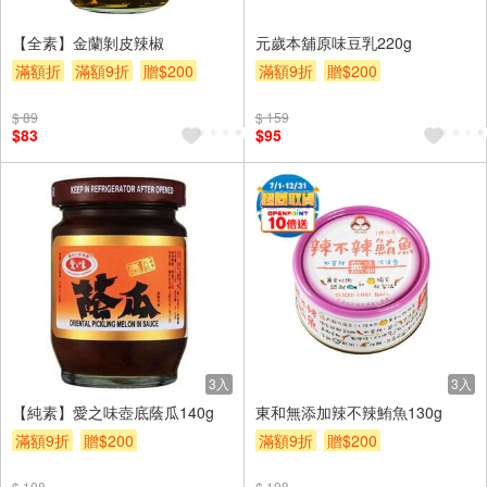
【全素】金蘭剝皮辣椒
元歲本舖原味豆乳220g
滿額折
滿額9折
贈$200
滿額9折
贈$200
$ 89
$ 159
$83
$95
3入
3入
【純素】愛之味壺底蔭瓜140g
東和無添加辣不辣鮪魚130g
滿額9折
贈$200
滿額9折
贈$200
$ 108
$ 198