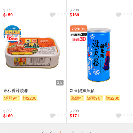
$ 172
$ 298
$159
$169
3入
東和香辣燒卷
新東陽旗魚鬆
滿額9折
贈$200
滿額折
滿額9折
贈$200
$ 298
$ 209
$169
$171
偏遠地區配送
1
2