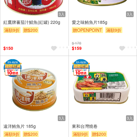
3入
3入
紅鷹牌蕃茄汁鯖魚(紅罐) 220g
愛之味鮪魚片185g
滿額9折
贈$200
贈OPENPOINT
滿額9折
贈$200
$ 178
$150
$159
3入
3入
遠洋鮪魚片 185g
東和台灣燒卷
滿額9折
贈$200
滿額9折
贈$200