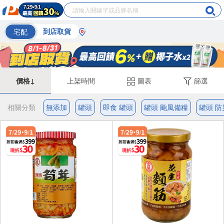
宅配
到店取貨
價格↓
上架時間
圖表
篩選
相關分類
無添加
罐頭
即食 罐頭
罐頭 颱風備糧
罐頭 