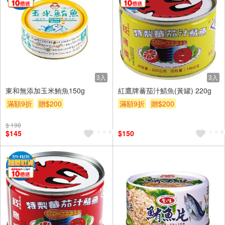
3入
3入
東和無添加玉米鮪魚150g
紅鷹牌蕃茄汁鯖魚(黃罐) 220g
滿額9折
贈$200
滿額9折
贈$200
$ 198
$145
$150