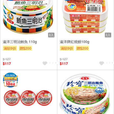
3入
3入
遠洋三明治鮪魚 110g
遠洋牌紅燒鰻100g
滿額9折
贈$200
滿額9折
贈$200
$ 127
$ 127
$117
$117