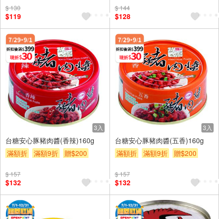
$ 130
$ 144
$119
$128
3入
3入
台糖安心豚豬肉醬(香辣)160g
台糖安心豚豬肉醬(五香)160g
滿額折
滿額9折
贈$200
滿額折
滿額9折
贈$200
$ 157
$ 157
$132
$132