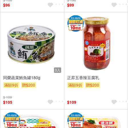
$96
$99
3入
同榮蔬菜鮪魚罐180g
正昇五香辣豆腐乳
滿額9折
贈$200
滿額9折
贈$200
$ 109
$105
$109