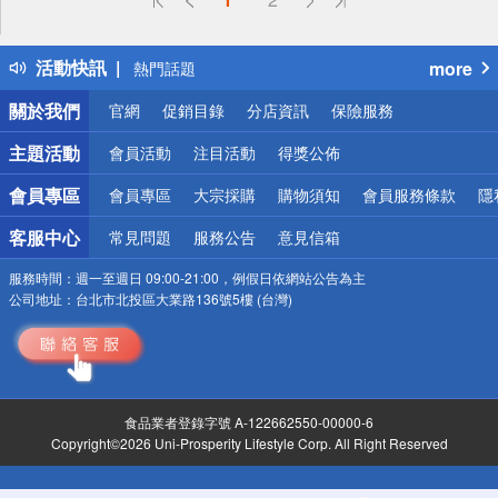
詐騙網頁！請小心！
得獎公告
活動快訊
more
熱門話題
銀行優惠
關於我們
官網
促銷目錄
分店資訊
保險服務
偏遠地區配送
詐騙網頁！請小心！
主題活動
會員活動
注目活動
得獎公佈
會員專區
會員專區
大宗採購
購物須知
會員服務條款
隱
客服中心
常見問題
服務公告
意見信箱
服務時間：
週一至週日 09:00-21:00，例假日依網站公告為主
公司地址：
台北市北投區大業路136號5樓 (台灣)
食品業者登錄字號 A-122662550-00000-6
Copyright©2026 Uni-Prosperity Lifestyle Corp. All Right Reserved