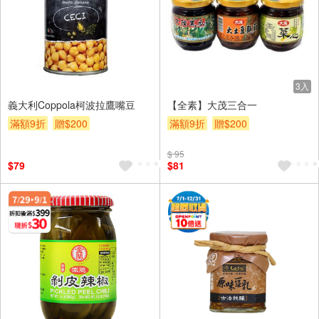
3入
義大利Coppola柯波拉鷹嘴豆
【全素】大茂三合一
滿額9折
贈$200
滿額9折
贈$200
$ 95
$79
$81