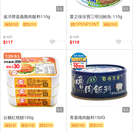
3入
3入
遠洋牌嘉義雞肉飯料110g
愛之味珍寶三明治鮪魚-110g
滿額9折
贈$200
贈OPENPOINT
滿額9折
贈$200
$ 127
$ 135
$117
$119
3入
3入
台糖紅燒鰻100g
青葉嚕肉飯料150G
滿額折
滿額9折
贈$200
滿額9折
贈$200