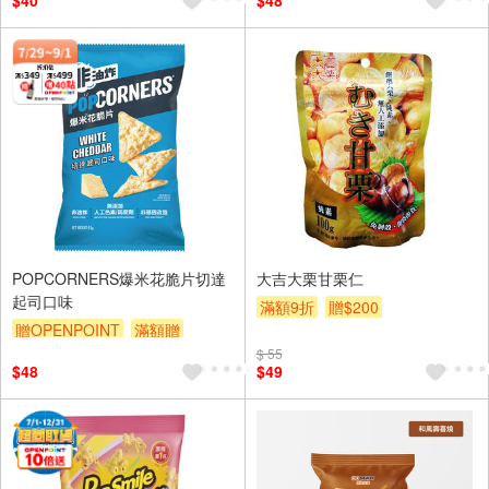
$40
$48
POPCORNERS爆米花脆片切達
大吉大栗甘栗仁
起司口味
滿額9折
贈$200
贈OPENPOINT
滿額贈
滿額9折
贈$200
$ 55
$48
$49