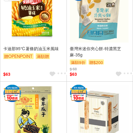
卡迪那95℃薯條奶油玉米風味
臺灣米迷你夾心餅-特濃黑芝
麻-35g
贈OPENPOINT
滿額贈
滿額9折
贈$200
滿額9折
贈$200
$ 68
$63
$63