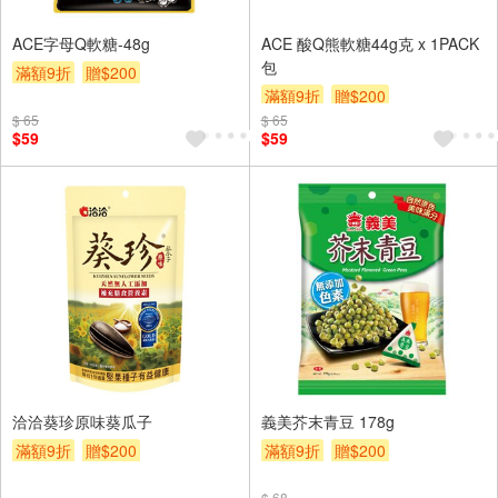
ACE字母Q軟糖-48g
ACE 酸Q熊軟糖44g克 x 1PACK
包
滿額9折
贈$200
滿額9折
贈$200
$ 65
$ 65
$59
$59
洽洽葵珍原味葵瓜子
義美芥末青豆 178g
滿額9折
贈$200
滿額9折
贈$200
$ 68