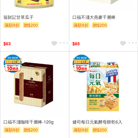
翁財記甘草瓜子
口福不淺大燕麥千層棒
滿額9折
贈$200
滿額9折
贈$200
$63
$65
口福不淺咖啡千層棒-120g
健司每日元氣酵母餅乾6入
滿額9折
贈$200
滿額9折
贈$200