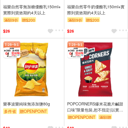
福樂自然零無加糖優酪乳150ml※
福樂自然零牛奶優酪乳150ml※實
實際到貨效期約4天以上
際到貨效期約4天以上
滿額9折
贈$200
滿額9折
贈$200
$26
$26
樂事波樂純味無添加鹽80g
POPCORNERS爆米花脆片鹹甜
口味*限量包裝,恕不指定(以實際
多件省
贈OPENPOINT
出貨為主)
贈OPENPOINT
滿額贈
滿額贈
滿額9折
贈$200
滿額9折
贈$200