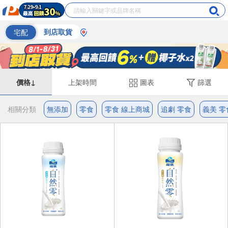
宅配
到店取貨
價格↓
上架時間
圖表
篩選
相關分類
無添加
零食
零食 線上商城
追劇 零食
義美 零