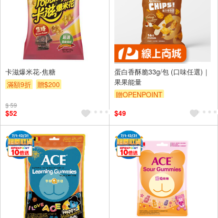
卡滋爆米花-焦糖
蛋白香酥脆33g/包 (口味任選)｜
果果能量
滿額9折
贈$200
贈OPENPOINT
$ 59
$52
$49