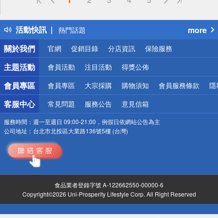
詐騙網頁！請小心！
得獎公告
活動快訊
more
熱門話題
銀行優惠
關於我們
官網
促銷目錄
分店資訊
保險服務
偏遠地區配送
詐騙網頁！請小心！
主題活動
會員活動
注目活動
得獎公佈
會員專區
會員專區
大宗採購
購物須知
會員服務條款
隱
客服中心
常見問題
服務公告
意見信箱
服務時間：
週一至週日 09:00-21:00，例假日依網站公告為主
公司地址：
台北市北投區大業路136號5樓 (台灣)
食品業者登錄字號 A-122662550-00000-6
Copyright©2026 Uni-Prosperity Lifestyle Corp. All Right Reserved