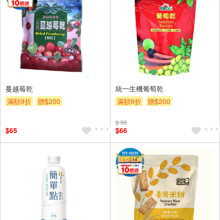
蔓越莓乾
統一生機葡萄乾
滿額9折
贈$200
滿額9折
贈$200
$ 98
$65
$66