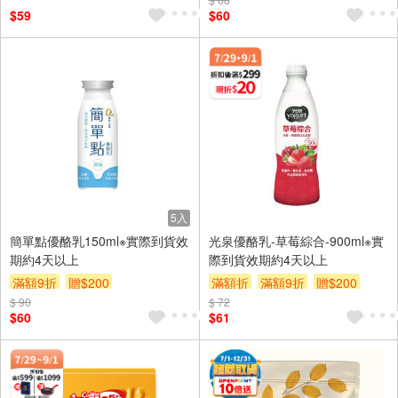
$59
$60
5入
簡單點優酪乳150ml※實際到貨效
光泉優酪乳-草莓綜合-900ml※實
期約4天以上
際到貨效期約4天以上
滿額9折
贈$200
滿額折
滿額9折
贈$200
$ 90
$ 72
$60
$61