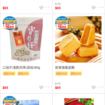
$ 70
$65
$65
口福不淺寶貝彈(原味)80g
新東陽鳳梨酥
滿額9折
贈$200
滿額9折
贈$200
$ 72
$65
$65