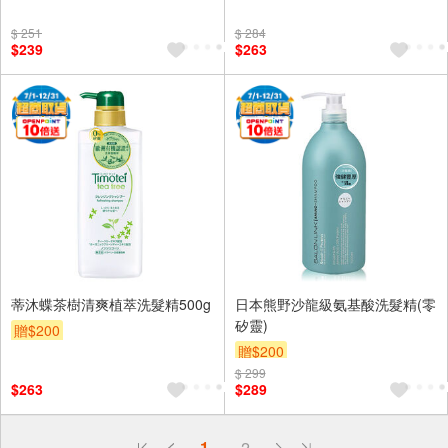
$ 251
$ 284
$239
$263
蒂沐蝶茶樹清爽植萃洗髮精500g
日本熊野沙龍級氨基酸洗髮精(零
矽靈)
贈$200
贈$200
$ 299
$263
$289
偏遠地區配送
1
2