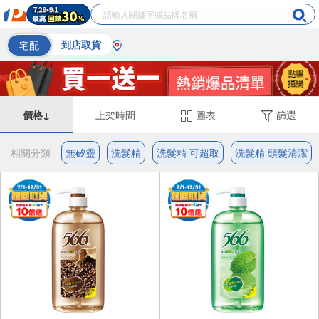
宅配
到店取貨
價格↓
上架時間
圖表
篩選
相關分類
無矽靈
洗髮精
洗髮精 可超取
洗髮精 頭髮清潔