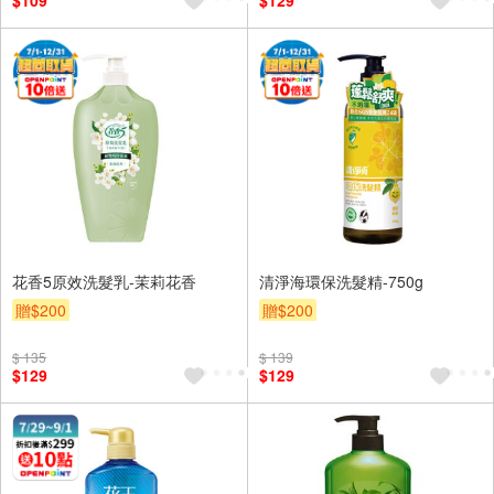
$109
$129
花香5原效洗髮乳-茉莉花香
清淨海環保洗髮精-750g
贈$200
贈$200
$ 135
$ 139
$129
$129