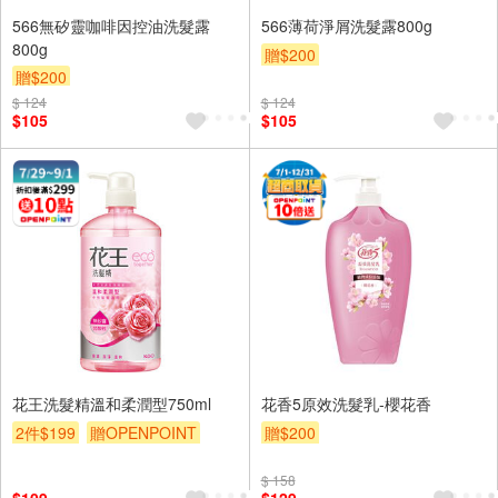
566無矽靈咖啡因控油洗髮露
566薄荷淨屑洗髮露800g
800g
贈$200
贈$200
$ 124
$ 124
$105
$105
花王洗髮精溫和柔潤型750ml
花香5原效洗髮乳-櫻花香
2件$199
贈OPENPOINT
贈$200
贈$200
$ 158