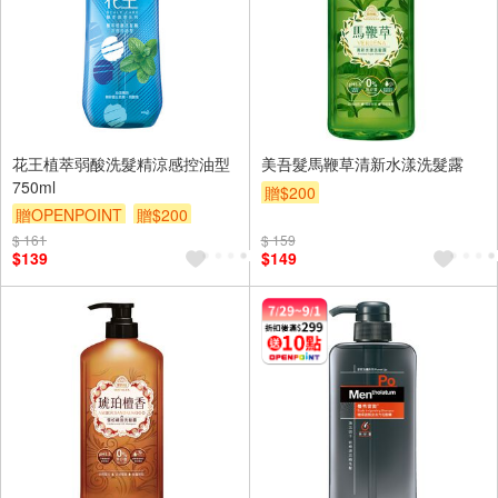
花王植萃弱酸洗髮精涼感控油型
美吾髮馬鞭草清新水漾洗髮露
750ml
贈$200
贈OPENPOINT
贈$200
$ 161
$ 159
$139
$149