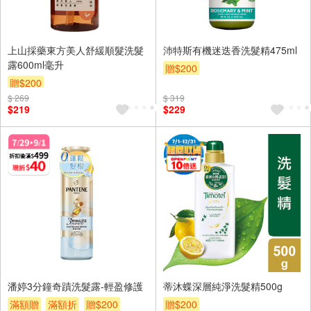
上山採藥東方美人舒緩順髮洗髮
沛特斯有機迷迭香洗髮精475ml
露600ml毫升
贈$200
贈$200
$ 269
$ 319
$219
$229
潘婷3分鐘奇蹟洗髮露-輕盈修護
蒂沐蝶深層純淨洗髮精500g
滿額贈
滿額折
贈$200
贈$200