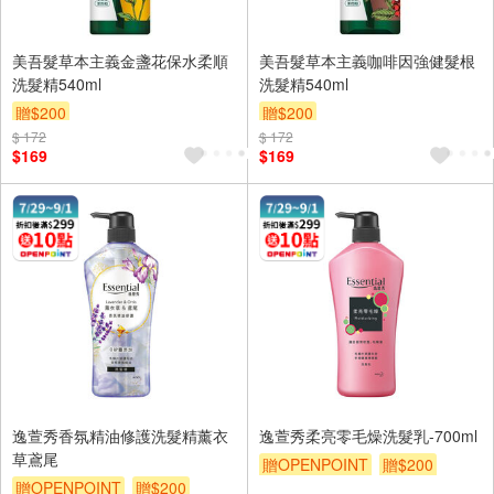
美吾髮草本主義金盞花保水柔順
美吾髮草本主義咖啡因強健髮根
洗髮精540ml
洗髮精540ml
贈$200
贈$200
$ 172
$ 172
$169
$169
逸萱秀香氛精油修護洗髮精薰衣
逸萱秀柔亮零毛燥洗髮乳-700ml
草鳶尾
贈OPENPOINT
贈$200
贈OPENPOINT
贈$200