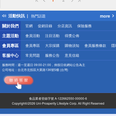
詐騙網頁！請小心！
得獎公告
活動快訊
more
熱門話題
銀行優惠
關於我們
官網
促銷目錄
分店資訊
保險服務
偏遠地區配送
詐騙網頁！請小心！
主題活動
會員活動
注目活動
得獎公佈
會員專區
會員專區
大宗採購
購物須知
會員服務條款
隱
客服中心
常見問題
服務公告
意見信箱
服務時間：
週一至週日 09:00-21:00，例假日依網站公告為主
公司地址：
台北市北投區大業路136號5樓 (台灣)
食品業者登錄字號 A-122662550-00000-6
Copyright©2026 Uni-Prosperity Lifestyle Corp. All Right Reserved