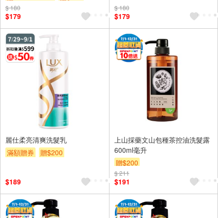
$ 180
$ 180
$179
$179
麗仕柔亮清爽洗髮乳
上山採藥文山包種茶控油洗髮露
600ml毫升
滿額贈券
贈$200
贈$200
$ 211
$189
$191