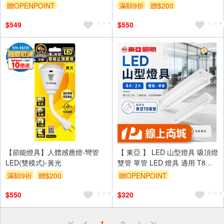
贈OPENPOINT
滿額9折
贈$200
$549
$550
【節能燈具】人體感應燈-彎管
【 東亞 】 LED 山型燈具 吸頂燈
LED(雙模式)-黃光
雙管 單管 LED 燈具 適用 T8燈
管 山型燈 / 含億光 白光燈管
滿額9折
贈$200
贈OPENPOINT
$550
$320
偏遠地區配送
1
2