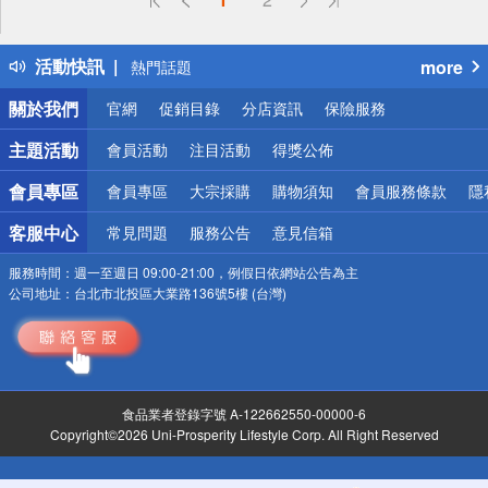
詐騙網頁！請小心！
得獎公告
活動快訊
more
熱門話題
銀行優惠
關於我們
官網
促銷目錄
分店資訊
保險服務
偏遠地區配送
詐騙網頁！請小心！
主題活動
會員活動
注目活動
得獎公佈
會員專區
會員專區
大宗採購
購物須知
會員服務條款
隱
客服中心
常見問題
服務公告
意見信箱
服務時間：
週一至週日 09:00-21:00，例假日依網站公告為主
公司地址：
台北市北投區大業路136號5樓 (台灣)
食品業者登錄字號 A-122662550-00000-6
Copyright©2026 Uni-Prosperity Lifestyle Corp. All Right Reserved