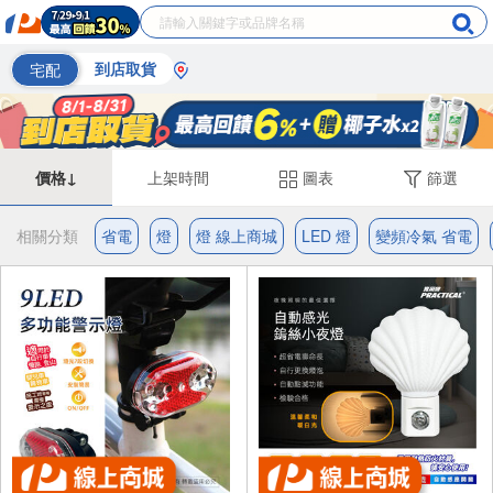
宅配
到店取貨
價格↓
上架時間
圖表
篩選
相關分類
省電
燈
燈 線上商城
LED 燈
變頻冷氣 省電