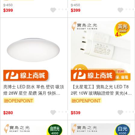
$ 450
$ 450
$399
$399
亮博士 LED 防水 單色 壁切 吸頂
【太星電工】寶島之光 LED T8
燈 28W 星空 星鑽 滿月 快拆設
2呎 10W 玻璃驗證燈管 黃光(4
計 保固2年
入)
贈OPENPOINT
贈OPENPOINT
$280
$539