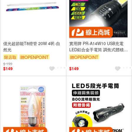
億光超節能T8燈管 20W 4呎-自
實用牌 PR-A14W10 USB充電
然光
LED鋁合金手電筒 調焦式體積輕
巧 便攜照明 附充電線
限店取
贈OPENPOINT
贈OPENPOINT
$ 199
滿額9折
贈$200
訂單滿 2000 元折抵 100元
$149
$149
（運費不算在 2000 元的範圍
內）
單品享9折