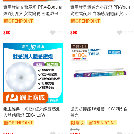
實用牌紅光警示燈 PRA-B685 紅
實用牌貝殼感光小夜燈 PR-Y304
燈7段切換 安裝簡易 節能環保
光控式夜燈 自動感應開關 安全
省電 適用多場所
贈OPENPOINT
贈OPENPOINT
訂單滿 2000 元折抵 100元
訂單滿 2000 元折抵 100元
$60
$99
（運費不算在 2000 元的範圍
（運費不算在 2000 元的範圍
內）
內）
單品享9折
單品享9折
鉅玉經典｜光控+紅外線雙感測
億光超節能T8燈管 10W 2呎-自
人體感應燈 EDS-IL6W
然光
贈OPENPOINT
限店取
贈OPENPOINT
$ 149
滿額9折
贈$200