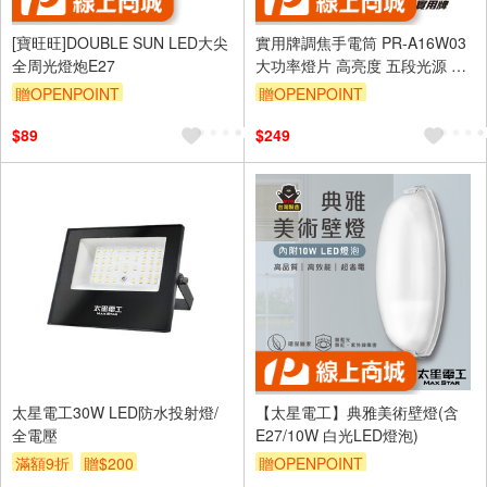
[寶旺旺]DOUBLE SUN LED大尖
實用牌調焦手電筒 PR-A16W03
全周光燈炮E27
大功率燈片 高亮度 五段光源 超
省電設計
贈OPENPOINT
贈OPENPOINT
訂單滿 2000 元折抵 100元
$89
$249
（運費不算在 2000 元的範圍
內）
單品享9折
太星電工30W LED防水投射燈/
【太星電工】典雅美術壁燈(含
全電壓
E27/10W 白光LED燈泡)
滿額9折
贈$200
贈OPENPOINT