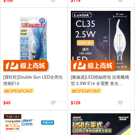
$100
$119
[寶旺旺]Double Sun LED全周光
[樂施達]LED燈絲燈泡 拉尾蠟燭
燈炮E12
型 2.5W E14 全電壓 黃光
（CL35）
贈OPENPOINT
贈OPENPOINT
$45
$129