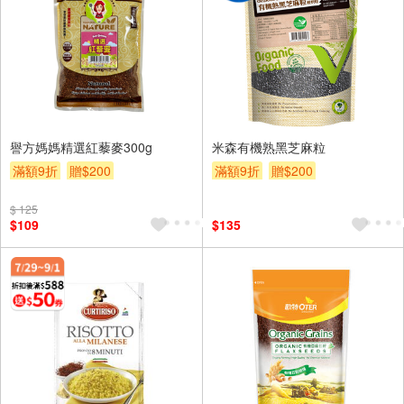
譽方媽媽精選紅藜麥300g
米森有機熟黑芝麻粒
滿額9折
贈$200
滿額9折
贈$200
$ 125
$109
$135