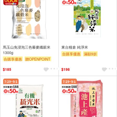
馬玉山免浸泡三色藜麥纖穀米
東台糧倉 純淨米
1300g
合購享優惠
滿額9折
合購享優惠
贈OPENPOINT
滿額贈券
贈$200
滿額9折
滿額贈券
贈$200
$185
$198