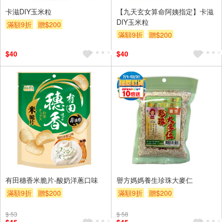
卡滋DIY玉米粒
【九天玄女算命阿姨指定】卡滋
DIY玉米粒
滿額9折
贈$200
滿額9折
贈$200
$40
$40
有田穗香米脆片-酸奶洋蔥口味
譽方媽媽養生珍珠大麥仁
滿額9折
贈$200
滿額9折
贈$200
$ 53
$ 58