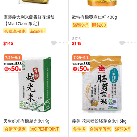
庫蒂義大利米蘭番紅花燉飯
歐特有機亞麻仁籽 430g
【Mia C'bon 限定】
滿額9折
贈$200
合購享優惠
滿額9折
滿額贈券
贈$200
$ 210
$145
$148
天生好米有機越光米1Kg
義美 花東種穀胚芽金米1.5kg
合購享優惠
贈OPENPOINT
多件省
合購享優惠
滿額9折
滿額9折
滿額贈券
贈$200
滿額贈券
贈$200