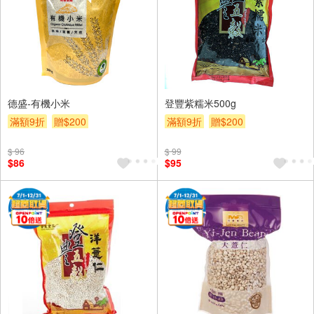
德盛-有機小米
登豐紫糯米500g
滿額9折
贈$200
滿額9折
贈$200
$ 96
$ 99
$86
$95