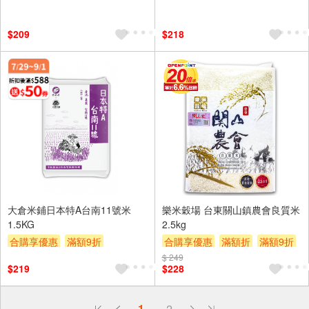
滿額贈券
贈$200
$209
$218
大倉米鋪日本特A台南11號米
樂米穀場 台東關山鎮農會良質米
1.5KG
2.5kg
合購享優惠
滿額9折
合購享優惠
滿額折
滿額9折
滿額贈券
贈$200
滿額贈券
贈$200
$ 249
$219
$228
偏遠地區配送
1
2