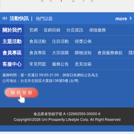
詐騙網頁！請小心！
得獎公告
活動快訊
more
熱門話題
銀行優惠
關於我們
官網
促銷目錄
分店資訊
保險服務
偏遠地區配送
詐騙網頁！請小心！
主題活動
會員活動
注目活動
得獎公佈
會員專區
會員專區
大宗採購
購物須知
會員服務條款
隱
客服中心
常見問題
服務公告
意見信箱
服務時間：
週一至週日 09:00-21:00，例假日依網站公告為主
公司地址：
台北市北投區大業路136號5樓 (台灣)
食品業者登錄字號 A-122662550-00000-6
Copyright©2026 Uni-Prosperity Lifestyle Corp. All Right Reserved