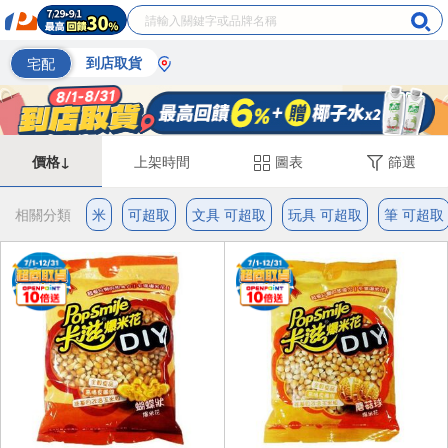
宅配
到店取貨
價格↓
上架時間
圖表
篩選
相關分類
米
可超取
文具 可超取
玩具 可超取
筆 可超取