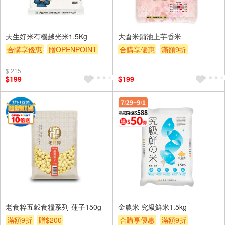
天生好米有機越光米1.5Kg
大倉米鋪池上芋香米
合購享優惠
贈OPENPOINT
合購享優惠
滿額9折
滿額9折
滿額贈券
贈$200
滿額贈券
贈$200
$ 215
$199
$199
老食粹五穀食糧系列-蓮子150g
金農米 究級鮮米1.5kg
滿額9折
贈$200
合購享優惠
滿額9折