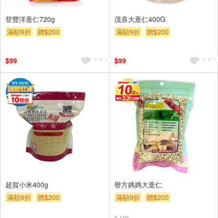
登豐洋薏仁720g
茂喜大薏仁400G
滿額9折
贈$200
滿額9折
贈$200
$99
$99
超賀小米400g
譽方媽媽大薏仁
滿額9折
贈$200
滿額9折
贈$200
$ 105