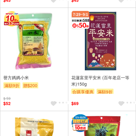
$45
$45
譽方媽媽小米
花蓮富里平安米 (百年老店一等
米)150g
滿額9折
贈$200
合購享優惠
滿額9折
$ 59
滿額贈券
贈$200
$52
$69