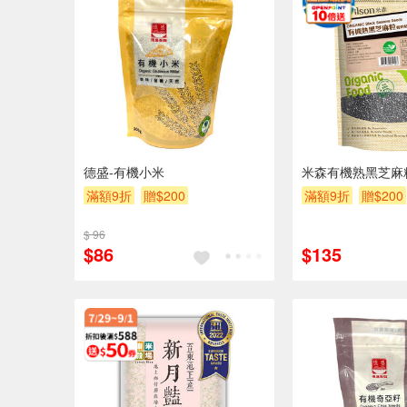
德盛-有機小米
米森有機熟黑芝麻
滿額9折
贈$200
滿額9折
贈$200
$ 96
$86
$135