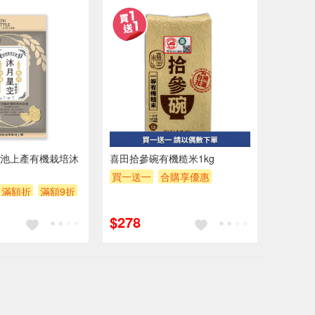
池上產有機栽培沐
喜田拾參碗有機糙米1kg
買一送一
合購享優惠
滿額折
滿額9折
贈OPENPOINT
滿額贈券
$200
贈$200
$278