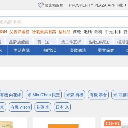
萬家福服務
PROSPERITY PLAZA APP下載
IGN
父親節送禮
冷氣最高省萬
福利品
餅乾
泡麵
飲料
中元拜拜
義
洋芋片
城
品牌旗艦館
買一送一
第二件五折
點數加碼送
檔期
泡
生活家電
熱門3C
美妝個清
嬰童保健
有機 向花緣
米 Mia C'bon 限定
米森 有機
有機 零食
米 可超
 米
有機 vilson
花蓮 米
日本 米