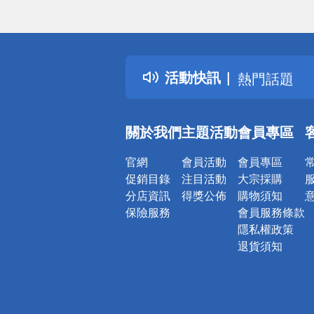
偏遠地區配
詐騙網頁！
得獎公告
活動快訊
熱門話題
銀行優惠
偏遠地區配
關於我們
主題活動
會員專區
詐騙網頁！
官網
會員活動
會員專區
促銷目錄
注目活動
大宗採購
分店資訊
得獎公佈
購物須知
保險服務
會員服務條款
隱私權政策
退貨須知