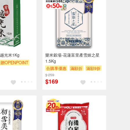
越光米1Kg
樂米穀場-花蓮富里產雪姬之星
1.5Kg
贈OPENPOINT
合購享優惠
滿額折
滿額9折
額贈券
贈$200
滿額贈券
贈$200
$ 259
$169