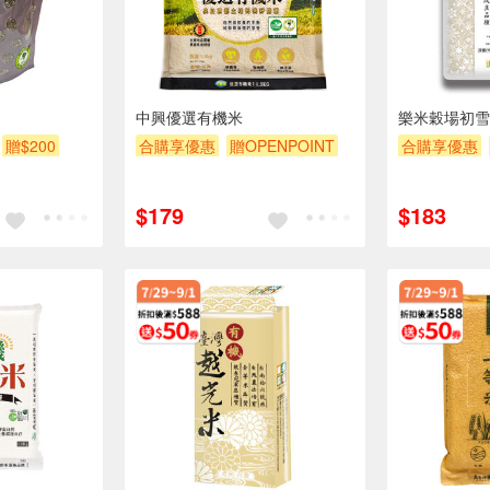
中興優選有機米
樂米穀場初雪美
贈$200
合購享優惠
贈OPENPOINT
合購享優惠
滿額9折
滿額贈券
贈$200
滿額贈券
贈
$179
$183