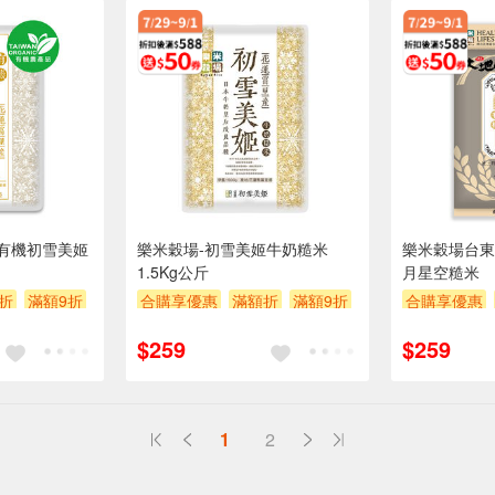
有機初雪美姬
樂米穀場-初雪美姬牛奶糙米
樂米穀場台東
1.5Kg公斤
月星空糙米
折
滿額9折
合購享優惠
滿額折
滿額9折
合購享優惠
0
滿額贈券
贈$200
滿額贈券
贈
$259
$259
1
2