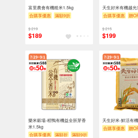
富里農會有機糙米1.5kg
天生好米有機越光米
合購享優惠
滿額9折
合購享優惠
贈OP
滿額贈券
贈$200
滿額9折
滿額贈
$ 219
$ 215
$189
$199
樂米穀場-稻鴨有機益全胚芽香
天生好米-鮮活有機糙
米1.5kg
合購享優惠
贈OP
合購享優惠
滿額折
滿額9折
滿額9折
滿額贈