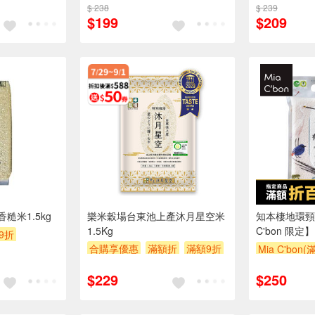
$ 238
$ 239
滿額贈券
贈
$199
$209
糙米1.5kg
樂米穀場台東池上產沐月星空米
知本棲地環頸
1.5Kg
C'bon 限定】
9折
合購享優惠
滿額折
滿額9折
Mia C'bon
0
滿額贈券
贈$200
滿額折
$229
$250