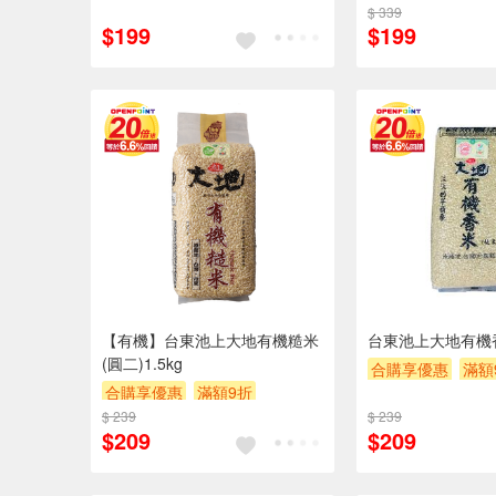
滿額贈券
贈$200
$ 339
$199
$199
【有機】台東池上大地有機糙米
台東池上大地有機香
(圓二)1.5kg
合購享優惠
滿額
合購享優惠
滿額9折
滿額贈券
贈$20
$ 239
滿額贈券
贈$200
$ 239
$209
$209