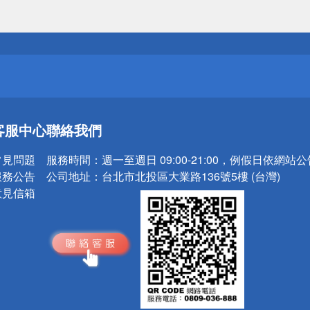
送
請小心！
送
客服中心
聯絡我們
請小心！
常見問題
服務時間：
週一至週日 09:00-21:00，例假日依網站
服務公告
公司地址：
台北市北投區大業路136號5樓 (台灣)
意見信箱