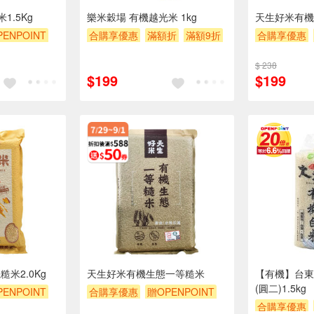
1.5Kg
樂米穀場 有機越光米 1kg
天生好米有機
ENPOINT
合購享優惠
滿額折
滿額9折
合購享優惠
券
贈$200
滿額贈券
贈$200
滿額9折
滿
$ 238
$199
$199
米2.0Kg
天生好米有機生態一等糙米
【有機】台東
(圓二)1.5kg
ENPOINT
合購享優惠
贈OPENPOINT
合購享優惠
券
贈$200
滿額9折
滿額贈券
贈$200