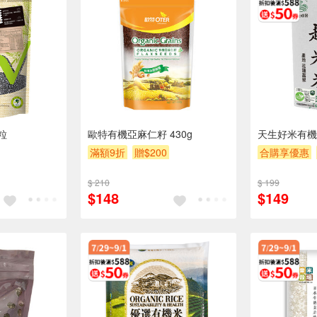
粒
歐特有機亞麻仁籽 430g
天生好米有機
滿額9折
贈$200
合購享優惠
滿額9折
滿
$ 210
$ 199
$148
$149