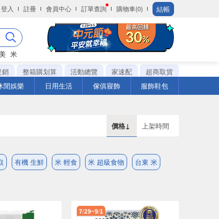
結帳
登入
註冊
會員中心
訂單查詢
購物車(0)
美
米
促銷
整箱購划算
活動總覽
家速配
超商取貨
休閒娛樂
日用生活
傢俱寢飾
服飾鞋包
價格↓
上架時間
取
有機 生鮮
米 輕食
米 超級食物
台東 米