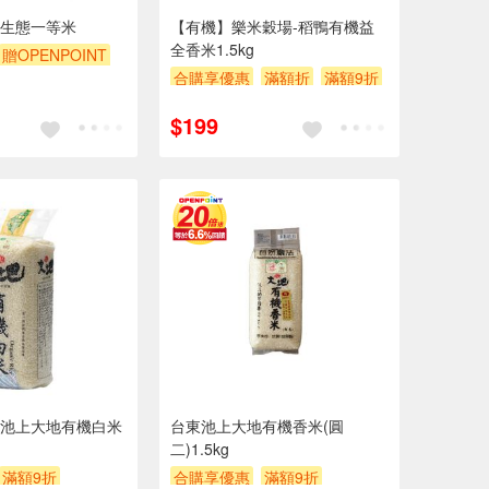
生態一等米
【有機】樂米穀場-稻鴨有機益
全香米1.5kg
贈OPENPOINT
合購享優惠
滿額折
滿額9折
額贈券
贈$200
滿額贈券
贈$200
$199
池上大地有機白米
台東池上大地有機香米(圓
二)1.5kg
滿額9折
合購享優惠
滿額9折