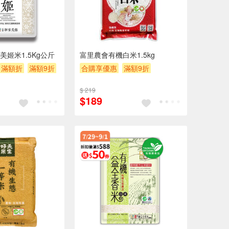
姬米1.5Kg公斤
富里農會有機白米1.5kg
滿額折
滿額9折
合購享優惠
滿額9折
$200
滿額贈券
贈$200
$ 219
$189