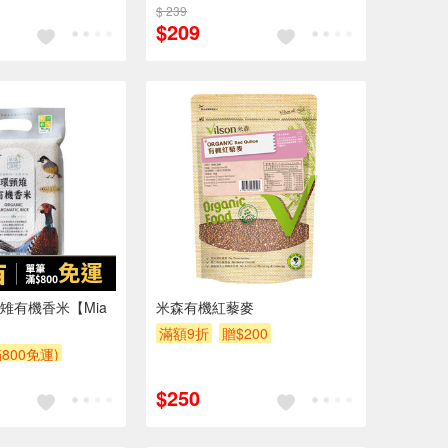
$200
$ 239
滿額贈券
贈$200
$209
雉有機香米【Mia
米森有機紅藜麥
滿額9折
贈$200
(滿800免運)
$250