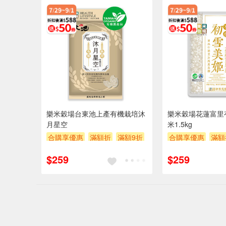
樂米穀場台東池上產有機栽培沐
樂米穀場花蓮富里
月星空
米1.5kg
合購享優惠
滿額折
滿額9折
合購享優惠
滿額
滿額贈券
贈$200
滿額贈券
贈$20
$259
$259