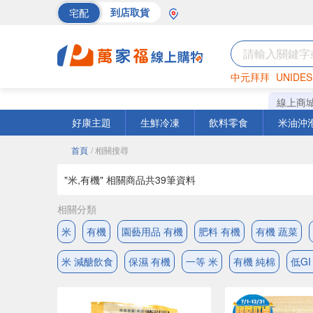
宅配
到店取貨
中元拜拜
UNIDES
巧克力
罐頭
海苔
線上商
好康主題
生鮮冷凍
飲料零食
米油沖
首頁
/ 相關搜尋
"米,有機" 相關商品共
39
筆資料
相關分類
米
有機
園藝用品 有機
肥料 有機
有機 蔬菜
米 減醣飲食
保濕 有機
一等 米
有機 純棉
低GI