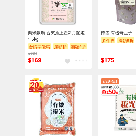
樂米穀場-台東池上產新月艷姬
德盛-有機奇亞子
1.5kg
多件省
滿額9折
合購享優惠
滿額折
滿額9折
滿額贈券
贈$200
$ 239
$169
$175