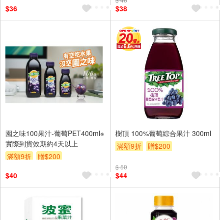
$36
$38
園之味100果汁-葡萄PET400ml※
樹頂 100%葡萄綜合果汁 300ml
實際到貨效期約4天以上
滿額9折
贈$200
滿額9折
贈$200
$ 50
$40
$44