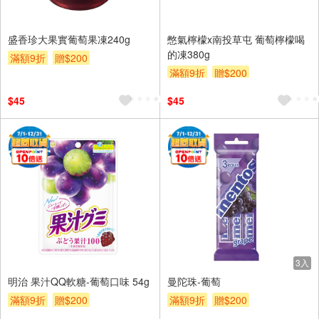
盛香珍大果實葡萄果凍240g
憋氣檸檬x南投草屯 葡萄檸檬喝
的凍380g
滿額9折
贈$200
滿額9折
贈$200
$45
$45
3入
明治 果汁QQ軟糖-葡萄口味 54g
曼陀珠-葡萄
滿額9折
贈$200
滿額9折
贈$200