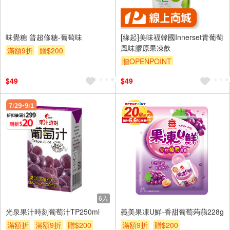
味覺糖 普超條糖-葡萄味
[緣起]美味福韓國Innerset青葡萄
風味膠原果凍飲
滿額9折
贈$200
贈OPENPOINT
$49
$49
6入
光泉果汁時刻葡萄汁TP250ml
義美果凍U鮮-香甜葡萄蒟蒻228g
滿額折
滿額9折
贈$200
滿額9折
贈$200