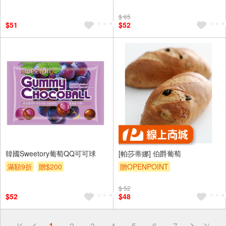
$ 65
$51
$52
韓國Sweetory葡萄QQ可可球
[帕莎蒂娜] 伯爵葡萄
滿額9折
贈$200
贈OPENPOINT
$ 52
$52
$48
偏遠地區配送
1
2
3
4
5
6
7