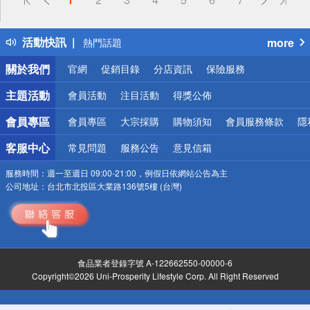
詐騙網頁！請小心！
得獎公告
活動快訊
more
熱門話題
銀行優惠
關於我們
官網
促銷目錄
分店資訊
保險服務
偏遠地區配送
詐騙網頁！請小心！
主題活動
會員活動
注目活動
得獎公佈
會員專區
會員專區
大宗採購
購物須知
會員服務條款
隱
客服中心
常見問題
服務公告
意見信箱
服務時間：
週一至週日 09:00-21:00，例假日依網站公告為主
公司地址：
台北市北投區大業路136號5樓 (台灣)
食品業者登錄字號 A-122662550-00000-6
Copyright©2026 Uni-Prosperity Lifestyle Corp. All Right Reserved