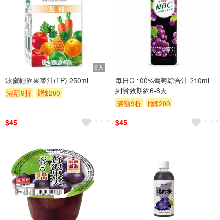
6入
波蜜輕飲果菜汁(TP) 250ml
每日C 100%葡萄綜合汁 310ml
到貨效期約6-8天
滿額9折
贈$200
滿額9折
贈$200
$45
$45