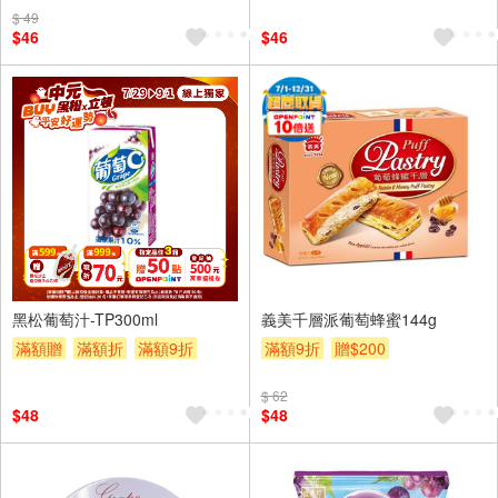
$ 49
$46
$46
6入
黑松葡萄汁-TP300ml
義美千層派葡萄蜂蜜144g
滿額贈
滿額折
滿額9折
滿額9折
贈$200
贈$200
$ 62
$48
$48