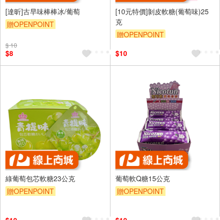
[達昕]古早味棒棒冰/葡萄
[10元特價]剝皮軟糖(葡萄味)25
克
贈OPENPOINT
贈OPENPOINT
$ 10
$8
$10
綠葡萄包芯軟糖23公克
葡萄軟Q糖15公克
贈OPENPOINT
贈OPENPOINT