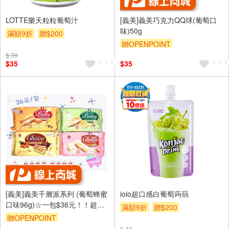
LOTTE樂天粒粒葡萄汁
[義美]義美巧克力QQ球(葡萄口
味)50g
滿額9折
贈$200
贈OPENPOINT
$ 39
$35
$35
[義美]義美千層派系列 (葡萄蜂蜜
ioio超口感白葡萄蒟蒻
口味96g)☆一包$36元！！超級
滿額9折
贈$200
便宜👍
贈OPENPOINT
$ 48