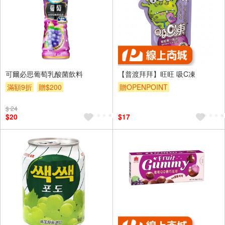
可爾必思葡萄乳酸菌飲料
【普渡拜拜】旺旺 吸C凍
滿額9折
贈$200
贈OPENPOINT
$ 24
$20
$17