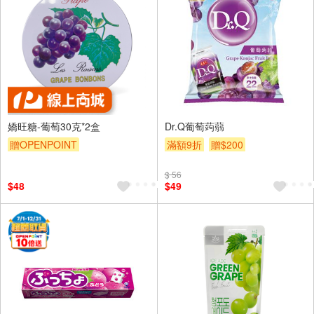
嬌旺糖-葡萄30克*2盒
Dr.Q葡萄蒟蒻
贈OPENPOINT
滿額9折
贈$200
$ 56
$48
$49