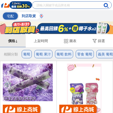
宅配
到店取貨
價格↓
上架時間
圖表
篩選
相關分類
葡萄
葡萄 果汁
葡萄 飲料
零食 葡萄
義美 葡萄