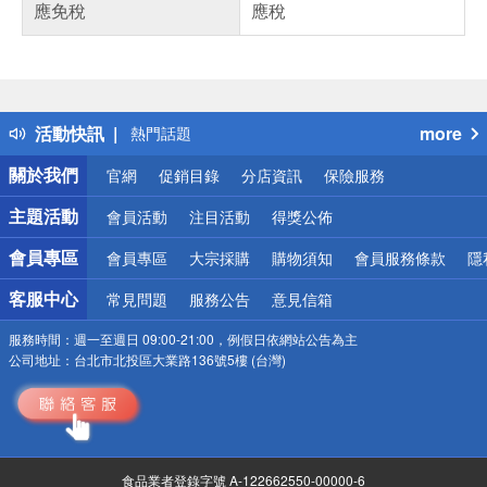
應免稅
應稅
偏遠地區配送
詐騙網頁！請小心！
得獎公告
活動快訊
more
熱門話題
銀行優惠
關於我們
官網
促銷目錄
分店資訊
保險服務
偏遠地區配送
詐騙網頁！請小心！
主題活動
會員活動
注目活動
得獎公佈
會員專區
會員專區
大宗採購
購物須知
會員服務條款
隱
客服中心
常見問題
服務公告
意見信箱
服務時間：
週一至週日 09:00-21:00，例假日依網站公告為主
公司地址：
台北市北投區大業路136號5樓 (台灣)
食品業者登錄字號 A-122662550-00000-6