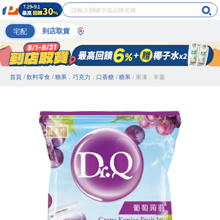
宅配
到店取貨
首頁
/ 飲料零食
/ 糖果．巧克力．口香糖
/ 糖果
/ 果凍．羊羹