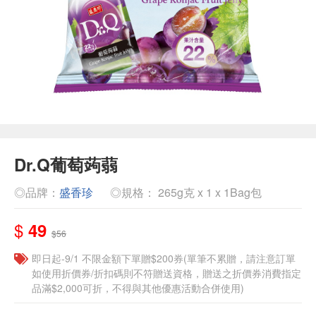
Dr.Q葡萄蒟蒻
◎品牌：
盛香珍
◎規格： 265g克 x 1 x 1Bag包
$
49
$56
即日起-9/1 不限金額下單贈$200券(單筆不累贈，請注意訂單
如使用折價券/折扣碼則不符贈送資格，贈送之折價券消費指定
品滿$2,000可折，不得與其他優惠活動合併使用)