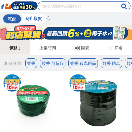
宅配
到店取貨
價格↓
上架時間
圖表
篩選
相關分類
蚊香
蚊香 可超取
蚊香 殺蟲用品
蚊香 防蟲
蚊