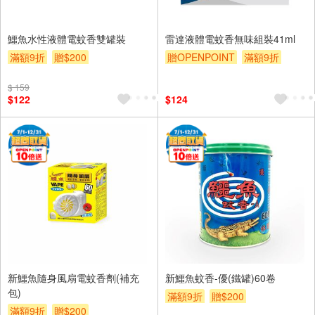
鱷魚水性液體電蚊香雙罐裝
雷達液體電蚊香無味組裝41ml
滿額9折
贈$200
贈OPENPOINT
滿額9折
贈$200
$ 159
$122
$124
新鱷魚隨身風扇電蚊香劑(補充
新鱷魚蚊香-優(鐵罐)60卷
包)
滿額9折
贈$200
滿額9折
贈$200