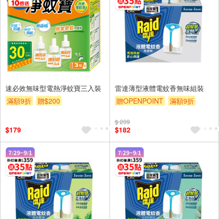
速必效無味型電熱淨蚊寶三入裝
雷達薄型液體電蚊香無味組裝
滿額9折
贈$200
贈OPENPOINT
滿額9折
贈$200
$ 209
$179
$182