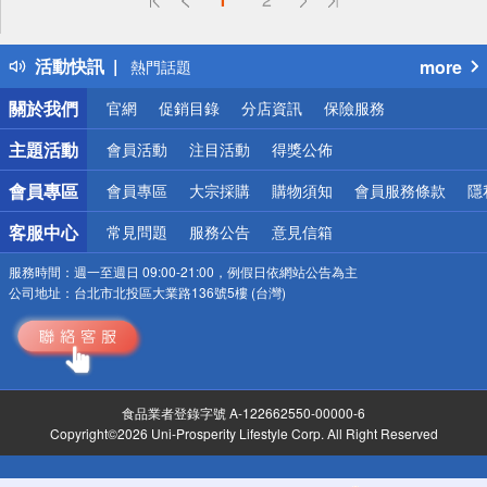
詐騙網頁！請小心！
得獎公告
活動快訊
more
熱門話題
銀行優惠
關於我們
官網
促銷目錄
分店資訊
保險服務
偏遠地區配送
詐騙網頁！請小心！
主題活動
會員活動
注目活動
得獎公佈
會員專區
會員專區
大宗採購
購物須知
會員服務條款
隱
客服中心
常見問題
服務公告
意見信箱
服務時間：
週一至週日 09:00-21:00，例假日依網站公告為主
公司地址：
台北市北投區大業路136號5樓 (台灣)
食品業者登錄字號 A-122662550-00000-6
Copyright©2026 Uni-Prosperity Lifestyle Corp. All Right Reserved