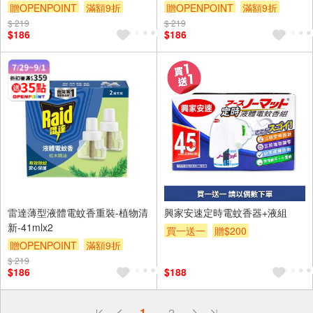
贈OPENPOINT
滿額9折
贈OPENPOINT
滿額9折
$ 219
贈$200
$ 219
贈$200
$186
$186
雷達薄型液體電蚊香重裝-植物清
興家安速定時電蚊香器+液組
新-41mlx2
買一送一
贈$200
贈OPENPOINT
滿額9折
$ 219
贈$200
$186
$188
偏遠地區配送
1
2