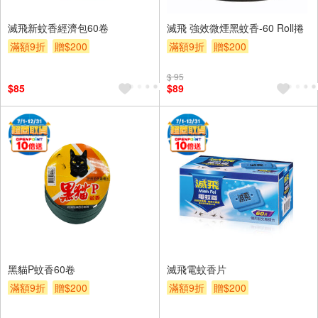
滅飛新蚊香經濟包60卷
滅飛 強效微煙黑蚊香-60 Roll捲
滿額9折
贈$200
滿額9折
贈$200
$ 95
$85
$89
黑貓P蚊香60卷
滅飛電蚊香片
滿額9折
贈$200
滿額9折
贈$200