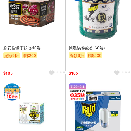
必安住紫丁蚊香40卷
興農渦卷蚊香(60卷)
滿額9折
贈$200
滿額9折
贈$200
$105
$105