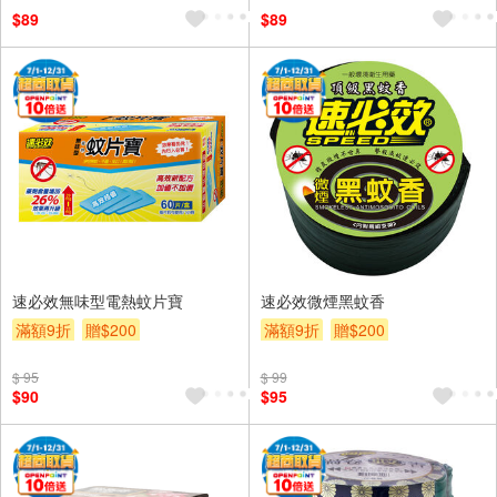
$89
$89
速必效無味型電熱蚊片寶
速必效微煙黑蚊香
滿額9折
贈$200
滿額9折
贈$200
$ 95
$ 99
$90
$95