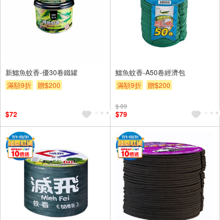
新鱷魚蚊香-優30卷鐵罐
鱷魚蚊香-A50卷經濟包
滿額9折
贈$200
滿額9折
贈$200
$ 89
$72
$79