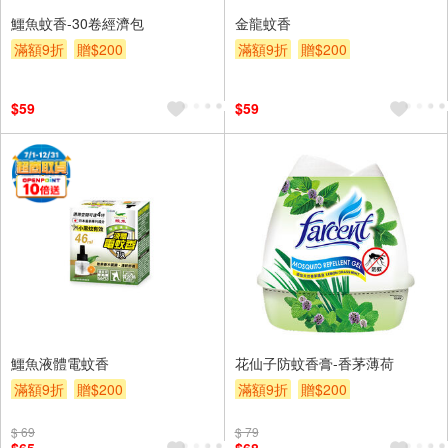
鱷魚蚊香-30卷經濟包
金龍蚊香
滿額9折
贈$200
滿額9折
贈$200
$59
$59
鱷魚液體電蚊香
花仙子防蚊香膏-香茅薄荷
滿額9折
贈$200
滿額9折
贈$200
$ 69
$ 79