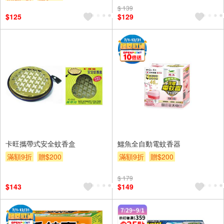
$ 139
$125
$129
卡旺攜帶式安全蚊香盒
鱷魚全自動電蚊香器
滿額9折
贈$200
滿額9折
贈$200
$ 179
$143
$149