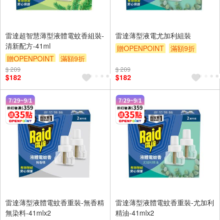
雷達超智慧薄型液體電蚊香組裝-
雷達薄型液電尤加利組裝
清新配方-41ml
贈OPENPOINT
滿額9折
贈OPENPOINT
滿額9折
贈$200
$ 209
贈$200
$ 209
$182
$182
雷達薄型液體電蚊香重裝-無香精
雷達薄型液體電蚊香重裝-尤加利
無染料-41mlx2
精油-41mlx2