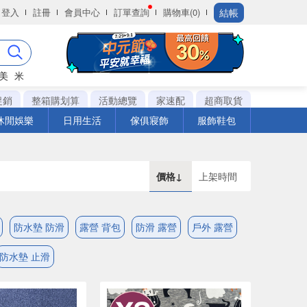
結帳
登入
註冊
會員中心
訂單查詢
購物車(0)
美
米
促銷
整箱購划算
活動總覽
家速配
超商取貨
休閒娛樂
日用生活
傢俱寢飾
服飾鞋包
價格↓
上架時間
防水墊 防滑
露營 背包
防滑 露營
戶外 露營
防水墊 止滑