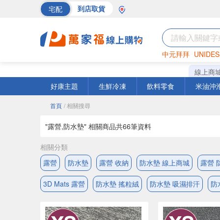
宅配
到店取貨
中元拜拜
UNIDES
巧克力
罐頭
海苔
線上商
好康主題
生鮮冷凍
飲料零食
米油沖
首頁
/ 相關搜尋
"露營,防水墊" 相關商品共
66
筆資料
相關分類
露營
防水墊
露營 收納
防水墊 線上商城
露營 
3D Mats 露營
防水墊 搖粒絨
防水墊 吸濕排汗
防