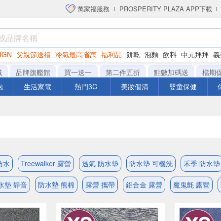
萬家福服務
PROSPERITY PLAZA APP下載
IGN
父親節送禮
冷氣最高省萬
福利品
餅乾
泡麵
飲料
中元拜拜
義
洋芋片
城
品牌旗艦館
買一送一
第二件五折
點數加碼送
檔期
泡
生活家電
熱門3C
美妝個清
嬰童保健
防水
Treewalker 露營
透氣 防水墊
防水墊 可機洗
禾季 防水墊
水墊 靜音
防水墊 熊棉
露營 攜帶
鋁合金 露營
魔鬼氈 露營