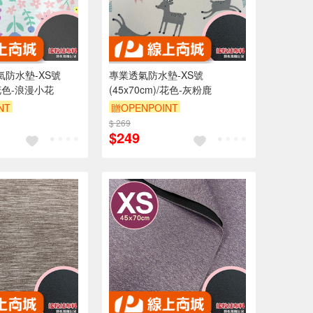
氣防水墊-XS號
專業透氣防水墊-XS號
)/花色-浪漫小花
(45x70cm)/花色-灰粉鹿
NT
贈OPENPOINT
0 元折抵 100元
$ 269
訂單滿 2000 元折抵 100元
$249
 2000 元的範圍
（運費不算在 2000 元的範圍
內）
內）
9折
訂單滿699享9折