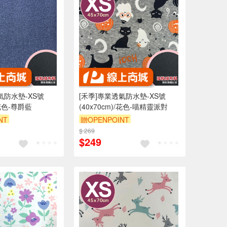
氣防水墊-XS號
[禾季]專業透氣防水墊-XS號
/花色-尊爵藍
(40x70cm)/花色-喵精靈派對
NT
贈OPENPOINT
0 元折抵 100元
$ 269
訂單滿 2000 元折抵 100元
$249
 2000 元的範圍
（運費不算在 2000 元的範圍
內）
內）
9折
訂單滿699享9折