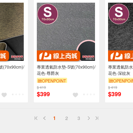
70x90cm)/
專業透氣防水墊-S號(70x90cm)/
專業透氣防水墊-
花色-尊爵灰
花色-深紋灰
贈OPENPOINT
贈OPENPOI
折抵 100元
$ 419
訂單滿 2000 元折抵 100元
$ 419
訂單滿 200
$399
$399
00 元的範圍
（運費不算在 2000 元的範圍
（運費不算在
內）
訂單滿699享9折
訂單滿699享
1
2
3
送