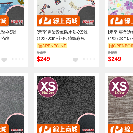
墊-XS號
[禾季]專業透氣防水墊-XS號
[禾季]專業透
-藍恐龍
(40x70cm)/花色-繽紛彩兔
(40x70cm
贈OPENPOINT
贈OPENPOI
折抵 100元
$ 269
訂單滿 2000 元折抵 100元
$ 269
訂單滿 200
$249
$249
00 元的範圍
（運費不算在 2000 元的範圍
（運費不算在
內）
訂單滿699享9折
訂單滿699享