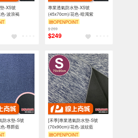
墊-XS號
專業透氣防水墊-XS號
/花色-波浪褐
(45x70cm)/花色-暗濁紫
NT
贈OPENPOINT
0 元折抵 100元
$ 269
訂單滿 2000 元折抵 100元
$249
 2000 元的範圍
（運費不算在 2000 元的範圍
內）
內）
9折
訂單滿699享9折
氣防水墊-S號
[禾季]專業透氣防水墊-S號
/花色-尊爵藍
(70x90cm)/花色-波紋藍
NT
贈OPENPOINT