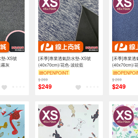
墊-XS號
[禾季]專業透氣防水墊-XS號
[禾季]專業透
-迷霧灰
(40x70cm)/花色-波紋藍
(40x70cm)
贈OPENPOINT
贈OPENPOI
折抵 100元
$ 269
訂單滿 2000 元折抵 100元
$ 269
訂單滿 200
$249
$249
00 元的範圍
（運費不算在 2000 元的範圍
（運費不算在
內）
訂單滿699享9折
訂單滿699享