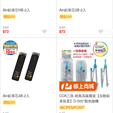
Ain鉛筆芯HB-2入
Ain鉛筆芯2B-2入
贈$200
贈$200
$ 80
$ 80
$72
$72
Ain鉛筆芯4B-2入
COX三燕 經典高級圓規【自動鉛
筆裝置】D-500*顏色隨機
贈$200
贈OPENPOINT
$ 80
$ 85