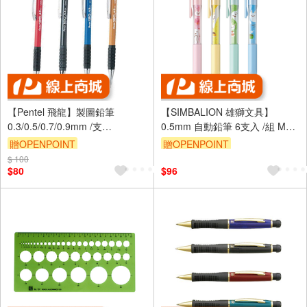
【Pentel 飛龍】製圖鉛筆
【SIMBALION 雄獅文具】
0.3/0.5/0.7/0.9mm /支
0.5mm 自動鉛筆 6支入 /組 MP-
A313/5/7/9 - A319 0.9mm
112 - 多款可選
贈OPENPOINT
贈OPENPOINT
$ 100
$80
$96