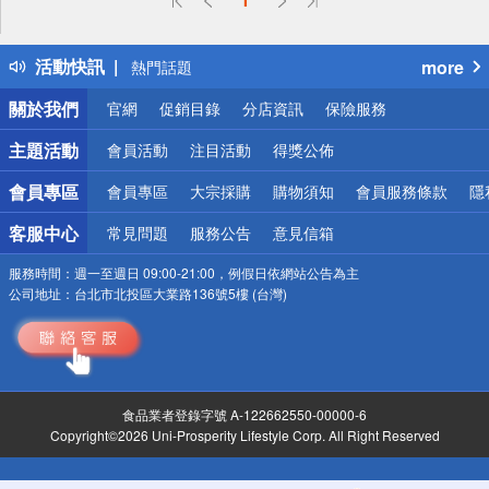
詐騙網頁！請小心！
得獎公告
活動快訊
more
熱門話題
銀行優惠
關於我們
官網
促銷目錄
分店資訊
保險服務
偏遠地區配送
詐騙網頁！請小心！
主題活動
會員活動
注目活動
得獎公佈
會員專區
會員專區
大宗採購
購物須知
會員服務條款
隱
客服中心
常見問題
服務公告
意見信箱
服務時間：
週一至週日 09:00-21:00，例假日依網站公告為主
公司地址：
台北市北投區大業路136號5樓 (台灣)
食品業者登錄字號 A-122662550-00000-6
Copyright©2026 Uni-Prosperity Lifestyle Corp. All Right Reserved