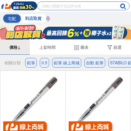
宅配
到店取貨
價格↓
上架時間
圖表
篩選
相關分類
鉛筆
0.5
鉛筆 線上商城
自動 鉛筆
STABILO 