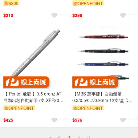
PG1003/5/7 - 多款可選
贈$200
贈OPENPOINT
$210
$298
【 Pentel 飛龍 】0.5 orenz AT
【MBS 萬事捷】自動鉛筆
自動出芯自動鉛筆 /支 XPP2005
0.3/0.5/0.7/0.9mm 12支/盒 DK-
- 多款可選
60(顏色隨機出貨) - 多款可選
贈OPENPOINT
贈OPENPOINT
$425
$576
偏遠地區配送
1