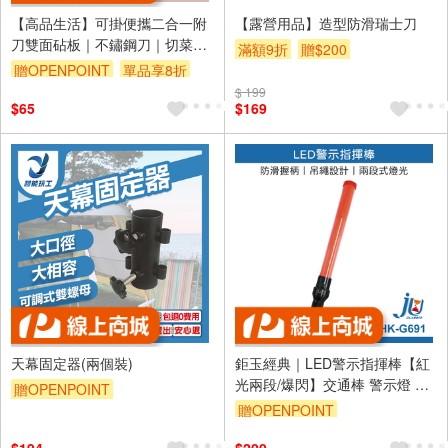
【高品生活】可掛便攜二合一附
【露營用品】造型防滑瑞士刀
刀雙面砧板｜不鏽鋼刀｜切菜板
滿額9折
贈$200
｜砧板｜露營｜烤肉｜附刀砧板
贈OPENPOINT
單品享8折
｜便攜砧板
$ 199
$65
$169
天幕固定器(兩個裝)
鉅玉經典｜LED警示指揮棒【紅
光兩段/爆閃】交通棒 警示燈 施
贈OPENPOINT
工安全棒 露營必備 防滑吊繩 1號
贈OPENPOINT
電池式 HK-G691