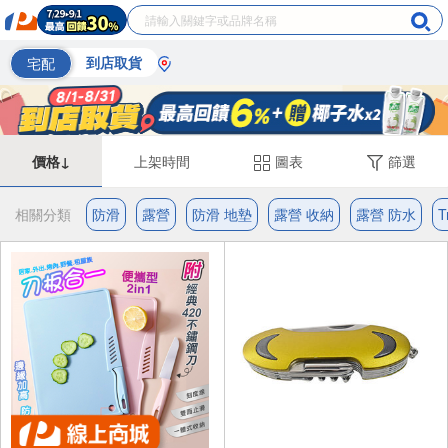
宅配
到店取貨
價格↓
上架時間
圖表
篩選
相關分類
防滑
露營
防滑 地墊
露營 收納
露營 防水
T