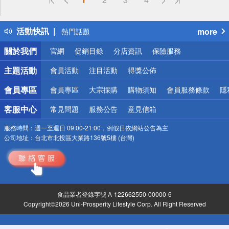
詐騙網頁！請小心！
得獎公告
活動快訊
more
熱門話題
銀行優惠
關於我們
官網
促銷目錄
分店資訊
保險服務
偏遠地區配送
詐騙網頁！請小心！
主題活動
會員活動
注目活動
得獎公佈
會員專區
會員專區
大宗採購
購物須知
會員服務條款
隱
客服中心
常見問題
服務公告
意見信箱
服務時間：
週一至週日 09:00-21:00，例假日依網站公告為主
公司地址：
台北市北投區大業路136號5樓 (台灣)
食品業者登錄字號 A-122662550-00000-6
Copyright©2026 Uni-Prosperity Lifestyle Corp. All Right Reserved