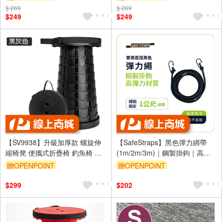
$ 269
訂單滿 2000 元折抵 100元
$ 269
訂單滿 2000 元折抵 100元
$249
$249
（運費不算在 2000 元的範圍
（運費不算在 2000 元的範圍
內）
內）
訂單滿699享9折
訂單滿699享9折
【SV9938】升級加厚款 螺旋伸
【SafeStraps】黑色彈力綁帶
縮椅凳 便攜式折疊椅 釣魚椅 排
(1m/2m/3m)｜鋼製掛鉤｜高彈
隊椅 烤肉露營折疊伸縮椅 承重
耐用｜機車綁帶｜貨物固定
贈OPENPOINT
贈OPENPOINT
150公斤
$299
$202