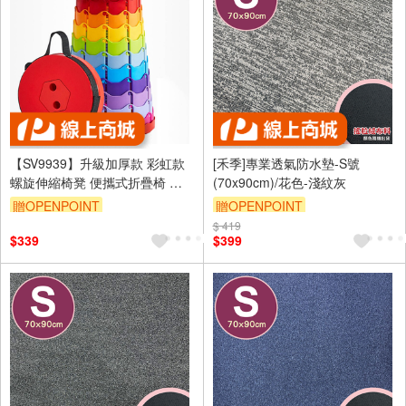
【SV9939】升級加厚款 彩虹款
[禾季]專業透氣防水墊-S號
螺旋伸縮椅凳 便攜式折疊椅 釣
(70x90cm)/花色-淺紋灰
魚椅排隊椅 烤肉露營折疊伸縮椅
贈OPENPOINT
贈OPENPOINT
承重150公斤
$ 419
訂單滿 2000 元折抵 100元
$339
$399
（運費不算在 2000 元的範圍
內）
訂單滿699享9折