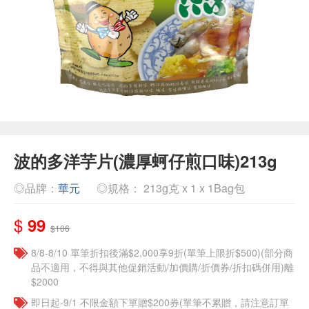
波的多洋芋片(濃厚蚵仔煎口味)213g
◎品牌：
華元
◎規格： 213g克 x 1 x 1Bag包
$
99
$106
8/8-8/10 單筆折扣後滿$2,000享9折(單筆上限折$500)(部分商
品不適用，不得與其他促銷活動/加價購/折價券/折扣碼併用)離
$2000
即日起-9/1 不限金額下單贈$200券(單筆不累贈，請注意訂單