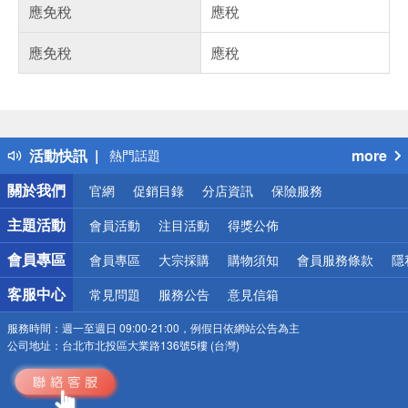
應免稅
應稅
應免稅
應稅
偏遠地區配送
詐騙網頁！請小心！
得獎公告
活動快訊
more
熱門話題
銀行優惠
關於我們
官網
促銷目錄
分店資訊
保險服務
偏遠地區配送
詐騙網頁！請小心！
主題活動
會員活動
注目活動
得獎公佈
會員專區
會員專區
大宗採購
購物須知
會員服務條款
隱
客服中心
常見問題
服務公告
意見信箱
服務時間：
週一至週日 09:00-21:00，例假日依網站公告為主
公司地址：
台北市北投區大業路136號5樓 (台灣)