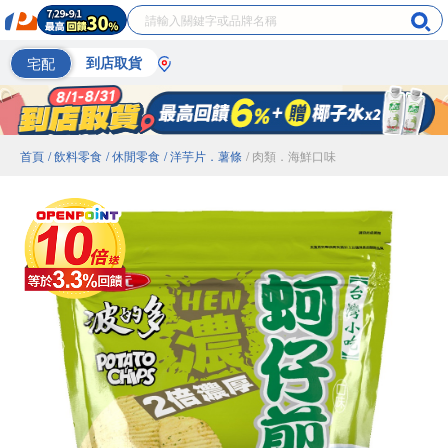
宅配
到店取貨
首頁
/ 飲料零食
/ 休閒零食
/ 洋芋片．薯條
/ 肉類．海鮮口味