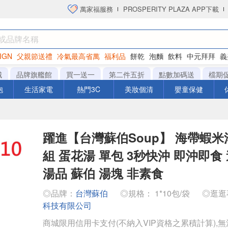
萬家福服務
PROSPERITY PLAZA APP下載
IGN
父親節送禮
冷氣最高省萬
福利品
餅乾
泡麵
飲料
中元拜拜
義
洋芋片
城
品牌旗艦館
買一送一
第二件五折
點數加碼送
檔期
泡
生活家電
熱門3C
美妝個清
嬰童保健
躍進【台灣蘇伯Soup】 海帶蝦米湯 
組 蛋花湯 單包 3秒快沖 即沖即食
湯品 蘇伯 湯塊 非素食
◎品牌：
台灣蘇伯
◎規格： 1*10包/袋
◎逛逛
科技有限公司
商城限用信用卡支付(不納入VIP資格之累積計算),無