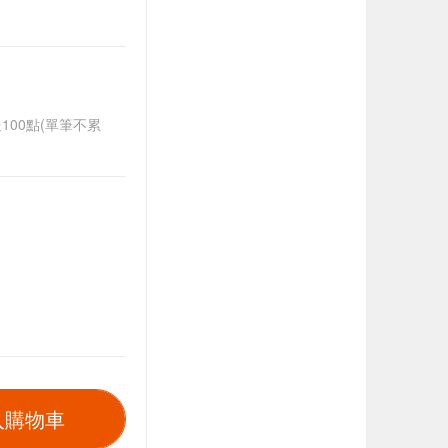
送100點(單筆不累
入購物車