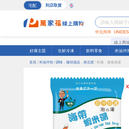
宅配
到店取貨
中元拜拜
UNIDES
巧克力
罐頭
海苔
線上商
好康主題
生鮮冷凍
飲料零食
米油沖
首頁
/ 米油沖泡
/ 調味．罐頭湯品．南北貨
/ 杯湯．速食袋湯