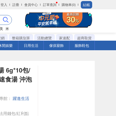
結帳
登入
註冊
會員中心
訂單查詢
購物車(0)
美
米
促銷
整箱購划算
活動總覽
家速配
超商取貨
休閒娛樂
日用生活
傢俱寢飾
服飾鞋包
6g*10包/
 速食湯 沖泡
專館：
躍進生活
法用錢包/紅利點