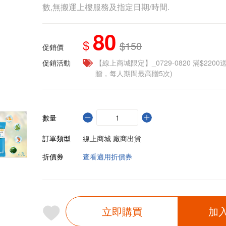
數,無搬運上樓服務及指定日期/時間.
80
$
$150
促銷價
促銷活動
【線上商城限定】_0729-0820 滿$2200
贈，每人期間最高贈5次)
數量
訂單類型
線上商城 廠商出貨
折價券
查看適用折價券
立即購買
加