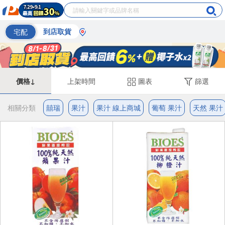
宅配
到店取貨
價格↓
上架時間
圖表
篩選
相關分類
囍瑞
果汁
果汁 線上商城
葡萄 果汁
天然 果汁