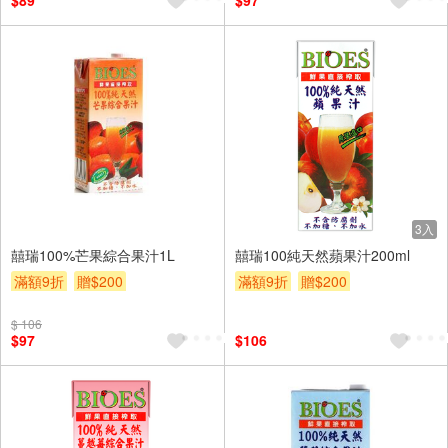
$89
$97
3入
囍瑞100%芒果綜合果汁1L
囍瑞100純天然蘋果汁200ml
滿額9折
贈$200
滿額9折
贈$200
$ 106
$97
$106