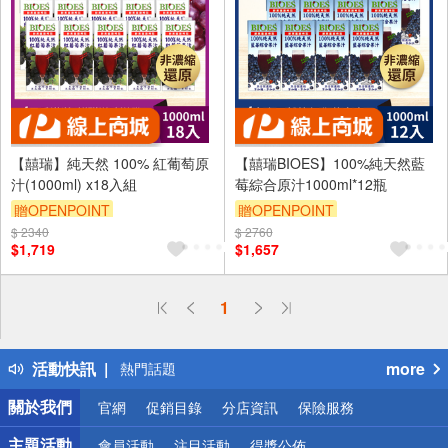
【囍瑞】純天然 100% 紅葡萄原
【囍瑞BIOES】100%純天然藍
汁(1000ml) x18入組
莓綜合原汁1000ml*12瓶
贈OPENPOINT
贈OPENPOINT
$ 2340
訂單滿999享9折
$ 2760
訂單滿999享9折
$1,719
$1,657
偏遠地區配送
1
詐騙網頁！請小心！
得獎公告
活動快訊
more
熱門話題
銀行優惠
關於我們
官網
促銷目錄
分店資訊
保險服務
偏遠地區配送
詐騙網頁！請小心！
主題活動
會員活動
注目活動
得獎公佈