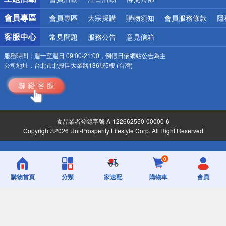
會員專區
會員專區
大宗採購
購物須知
會員服務條款
隱
客服中心
常見問題
服務公告
意見信箱
服務時間：
週一至週日 09:00-21:00，例假日依網站公告為主
公司地址：
台北市北投區大業路136號5樓 (台灣)
食品業者登錄字號 A-122662550-00000-6
Copyright©2026 Uni-Prosperity Lifestyle Corp. All Right Reserved
0
購物首頁
分類
家速配
購物車
會員