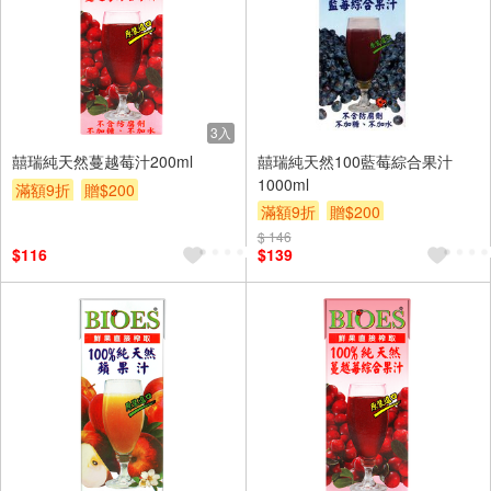
3入
囍瑞純天然蔓越莓汁200ml
囍瑞純天然100藍莓綜合果汁
1000ml
滿額9折
贈$200
滿額9折
贈$200
$ 146
$116
$139