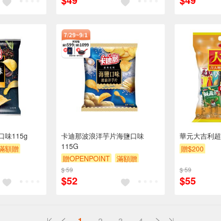
味115g
卡迪那波浪洋芋片海鹽口味
華元大吉利超
115G
滿額贈
贈$200
贈OPENPOINT
滿額贈
贈$200
$ 59
$ 59
$52
$55
1
2
3
4