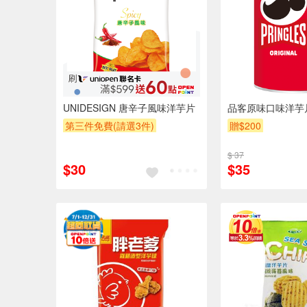
UNIDESIGN 唐辛子風味洋芋片
品客原味口味洋芋片
第三件免費(請選3件)
贈$200
贈OPENPOINT
贈$200
$ 37
$30
$35