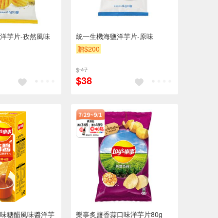
洋芋片-孜然風味
統一生機海鹽洋芋片-原味
贈$200
$ 47
$38
味糖醋風味醬洋芋
樂事炙鹽香蒜口味洋芋片80g