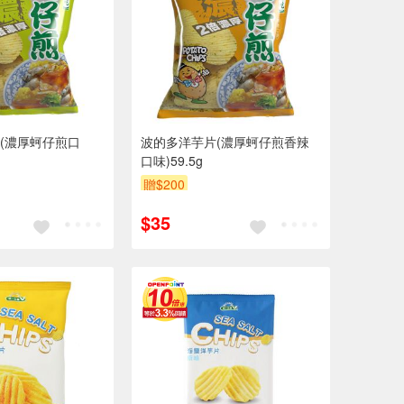
(濃厚蚵仔煎口
波的多洋芋片(濃厚蚵仔煎香辣
口味)59.5g
贈$200
$35