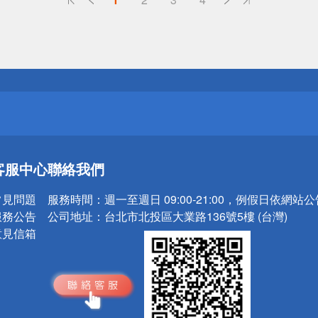
送
請小心！
送
客服中心
聯絡我們
請小心！
常見問題
服務時間：
週一至週日 09:00-21:00，例假日依網站
服務公告
公司地址：
台北市北投區大業路136號5樓 (台灣)
意見信箱