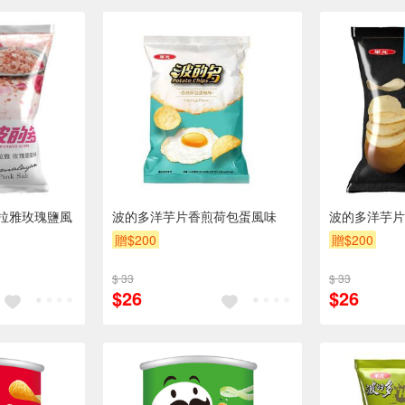
拉雅玫瑰鹽風
波的多洋芋片香煎荷包蛋風味
波的多洋芋片
贈$200
贈$200
$ 33
$ 33
$26
$26