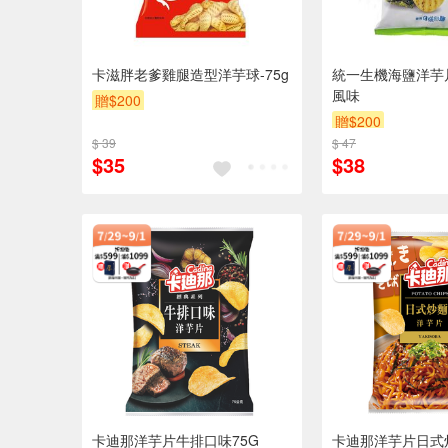
卡滋胖老爹雞腿造型洋芋球-75g
統一生機海鹽洋芋
風味
贈$200
贈$200
$ 39
$ 47
$35
$38
卡迪那洋芋片牛排口味75G
卡迪那洋芋片日式