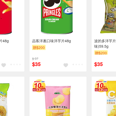
48g
品客洋蔥口味洋芋片48g
波的多洋芋片
味)59.5g
贈$200
贈$200
$ 37
$35
$35