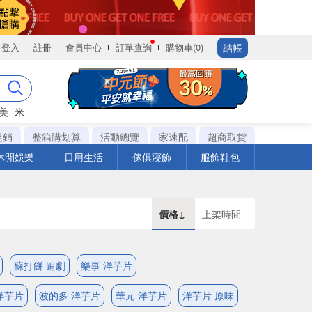
結帳
登入
註冊
會員中心
訂單查詢
購物車(0)
美
米
促銷
整箱購划算
活動總覽
家速配
超商取貨
休閒娛樂
日用生活
傢俱寢飾
服飾鞋包
價格↓
上架時間
蘇打餅 追劇
樂事 洋芋片
洋芋片
波的多 洋芋片
華元 洋芋片
洋芋片 原味