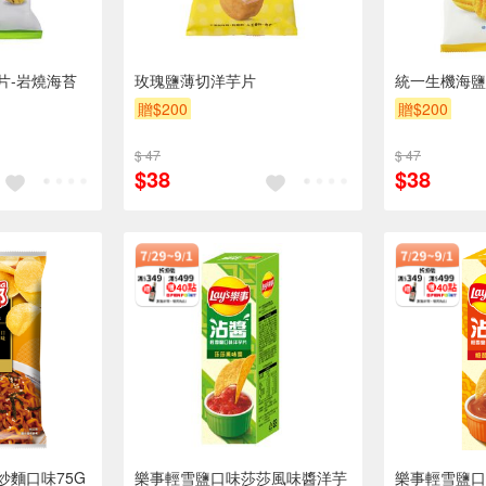
片-岩燒海苔
玫瑰鹽薄切洋芋片
統一生機海鹽
贈$200
贈$200
$ 47
$ 47
$38
$38
炒麵口味75G
樂事輕雪鹽口味莎莎風味醬洋芋
樂事輕雪鹽口