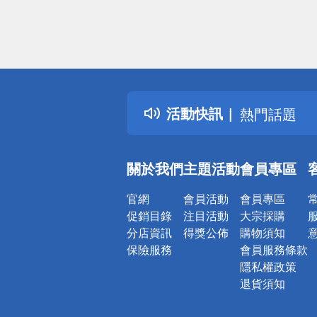
偏遠地區配
詐騙網頁！
得獎公告
活動快訊
熱門話題
銀行優惠
偏遠地區配
關於我們
主題活動
會員專區
詐騙網頁！
官網
會員活動
會員專區
促銷目錄
注目活動
大宗採購
分店資訊
得獎公佈
購物須知
保險服務
會員服務條款
隱私權政策
退貨須知