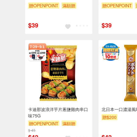
贈OPENPOINT
滿額贈
贈OPENPOINT
贈$200
贈$200
$39
$39
卡迪那波浪洋芋片蔥鹽雞肉串口
北日本一口濃湯風
味75G
贈$200
贈OPENPOINT
滿額贈
$ 45
贈$200
$42
$42