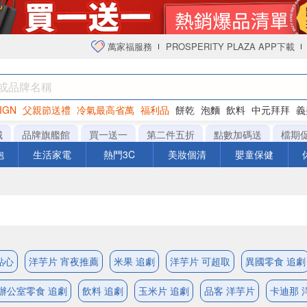
萬家福服務
PROSPERITY PLAZA APP下載
IGN
父親節送禮
冷氣最高省萬
福利品
餅乾
泡麵
飲料
中元拜拜
義
衛生紙
城
品牌旗艦館
買一送一
第二件五折
點數加碼送
檔期
泡
生活家電
熱門3C
美妝個清
嬰童保健
點心
洋芋片 宵夜推薦
米果 追劇
洋芋片 可超取
異國零食 追劇
辦公室零食 追劇
飲料 追劇
玉米片 追劇
品客 洋芋片
卡迪那 