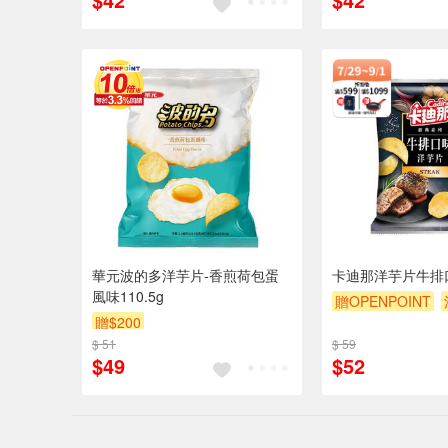
華元波的多洋芋片-香煎荷包蛋
卡迪那洋芋片牛排口
風味110.5g
贈OPENPOINT
贈$200
贈$200
$ 51
$ 59
$49
$52