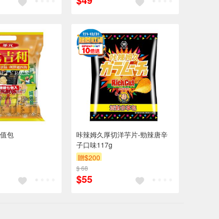
值包
咔辣姆久厚切洋芋片-勁辣唐辛
子口味117g
贈$200
$ 68
$55