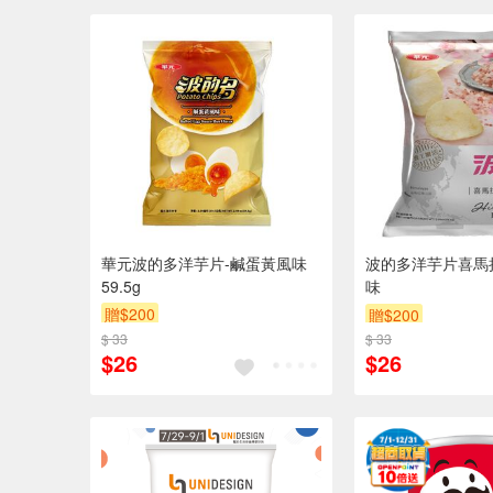
華元波的多洋芋片-鹹蛋黃風味
波的多洋芋片喜馬
59.5g
味
贈$200
贈$200
$ 33
$ 33
$26
$26