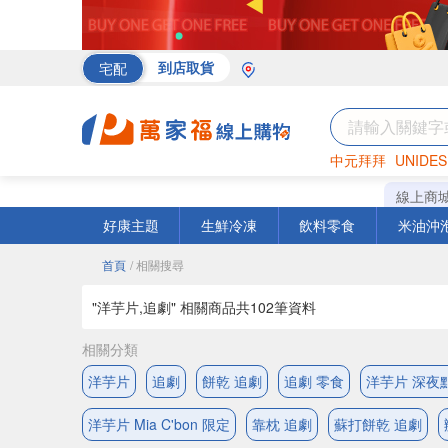
宅配
到店取貨
中元拜拜
UNIDES
海苔
巧克力
罐頭
線上商
好康主題
生鮮冷凍
飲料零食
米油沖
首頁
/ 相關搜尋
"洋芋片,追劇" 相關商品共
102
筆資料
相關分類
洋芋片
追劇
餅乾 追劇
追劇 零食
洋芋片 深夜
洋芋片 Mia C'bon 限定
靠枕 追劇
蘇打餅乾 追劇