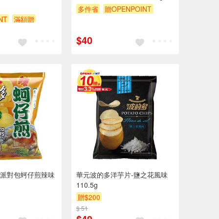
多件省
贈OPENPOINT
NT
滿額贈
滿額贈
贈$200
$40
派對包蚵仔煎辣味
華元波的多洋芋片-鹽之花風味
110.5g
贈$200
$ 51
$49