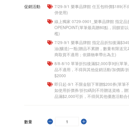
促銷活動
7/29-9/1 樂事品牌館 任五包特價$18
併使用)
線上獨家 0729-0901_樂事品牌館 指定品
OPENPOINT(單筆最高贈80點，回饋
檻)
7/29-9/1 樂事品牌館 指定品折扣後滿$
油(釀造)一瓶(贈品不累贈，數量有限送
商取貨不適用；依購物車帶出為主)​
8/8-8/10 單筆折扣後滿$2,000享9折(單
品不適用，不得與其他促銷活動/加價購/折
$2000
即日起-9/1 不限金額下單贈$200券(單
如使用折價券/折扣碼則不符贈送資格，
品滿$2,000可折，不得與其他優惠活動合
數量