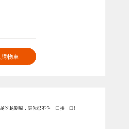
入購物車
越吃越涮嘴，讓你忍不住一口接一口!