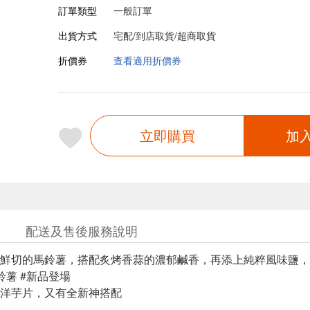
訂單類型
一般訂單
出貨方式
宅配/到店取貨/超商取貨
折價券
查看適用折價券
立即購買
加
配送及售後服務說明
鮮切的馬鈴薯，搭配炙烤香蒜的濃郁鹹香，再添上純粹風味鹽，
鈴薯 #新品登場
洋芋片，又有全新神搭配