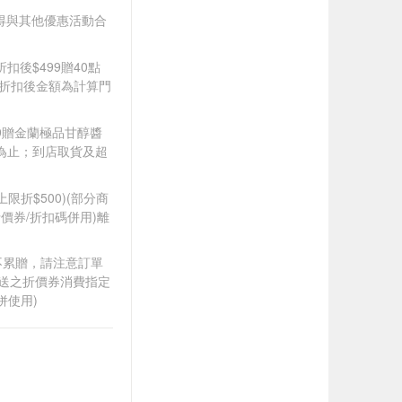
9(不得與其他優惠活動合
折扣後$499贈40點
皆以折扣後金額為計算門
349贈金蘭極品甘醇醬
完為止；到店取貨及超
筆上限折$500)(部分商
價券/折扣碼併用)離
筆不累贈，請注意訂單
贈送之折價券消費指定
併使用)