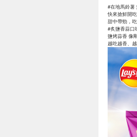
#在地馬鈴薯
快來搶鮮開吃
甜中帶勁，吃
#炙鹽香蒜口
鹽烤蒜香 像
越吃越香、越