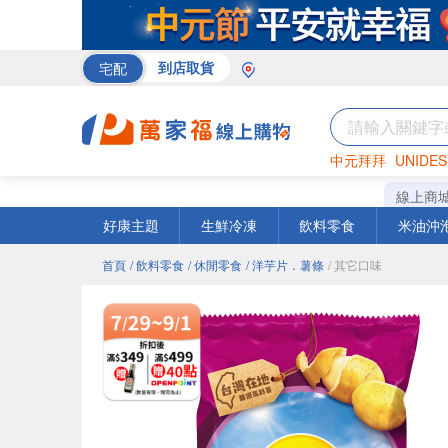
宅配
到店取貨
中元拜拜
UNIDES
巧克力
罐頭
咖啡
線上商
好康主題
生鮮冷凍
飲料零食
米油沖
首頁
/ 飲料零食
/ 休閒零食
/ 洋芋片．薯條
/ 其它口味