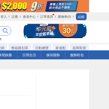
結帳
登入
註冊
會員中心
訂單查詢
購物車(0)
米
促銷
整箱購划算
活動總覽
家速配
超商取貨
休閒娛樂
日用生活
傢俱寢飾
服飾鞋包