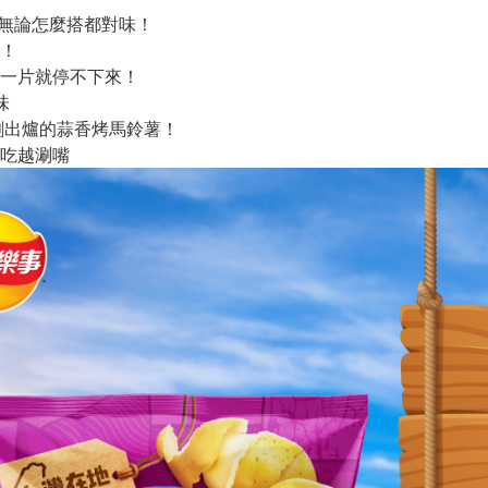
 無論怎麼搭都對味！
！
一片就停不下來！
味
剛出爐的蒜香烤馬鈴薯！
吃越涮嘴