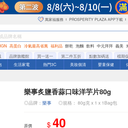
萬家福服務
PROSPERITY PLAZA APP下載
IGN
高蛋白
冷氣最高省萬
福利品
餅乾
泡麵
飲料
中元拜拜
義美
海苔
城
品牌旗艦館
買一送一
第二件五折
點數加碼送
檔期
泡
生活家電
熱門3C
美妝個清
嬰童保健
樂事炙鹽香蒜口味洋芋片80g
◎品牌：
樂事
◎規格： 80g克 x 1 x 1Bag包
40
$
原價