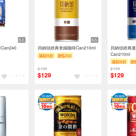
6入
6入
Can240
貝納頌經典拿鐵咖啡Can210ml
貝納頌經典曼
Can210ml
滿額9折
贈$200
滿額9折
贈
$ 139
$ 139
$129
$129