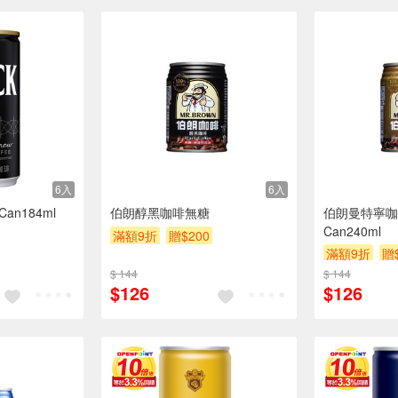
6入
6入
n184ml
伯朗醇黑咖啡無糖
伯朗曼特寧咖
Can240ml
滿額9折
贈$200
滿額9折
贈
$ 144
$ 144
$126
$126