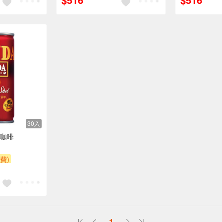
30入
早安咖啡
費)
1