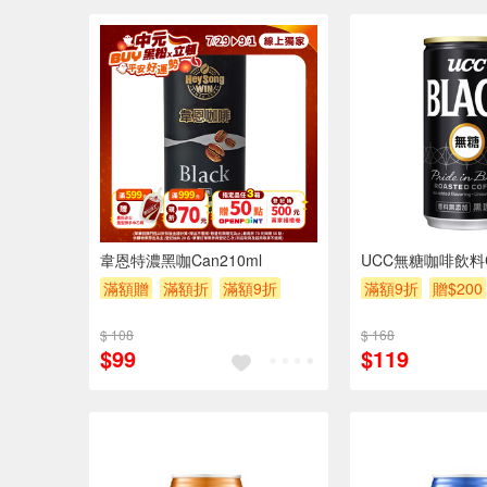
6入
韋恩特濃黑咖Can210ml
UCC無糖咖啡飲料Ca
滿額贈
滿額折
滿額9折
滿額9折
贈$200
贈$200
$ 108
$ 168
$99
$119