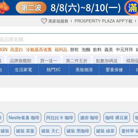
萬家福服務
PROSPERITY PLAZA APP下載
IGN
高蛋白
冷氣最高省萬
福利品
餅乾
泡麵
飲料
義美
中元拜拜
咖啡
城
品牌旗艦館
買一送一
第二件五折
點數加碼送
檔期
泡
生活家電
熱門3C
美妝個清
嬰童保健
啡
Nestle雀巢 咖啡
阿拉比卡 咖啡
濾掛 咖啡
咖啡 裸豆家
咖
 罐裝
罐裝 茶葉
罐裝 天仁
罐裝 黑咖啡
罐裝 綠茶
曼特寧 