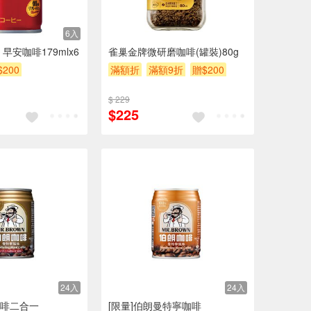
6入
da 早安咖啡179mlx6
雀巢金牌微研磨咖啡(罐裝)80g
$200
滿額折
滿額9折
贈$200
$ 229
$225
24入
24入
啡二合一
[限量]伯朗曼特寧咖啡