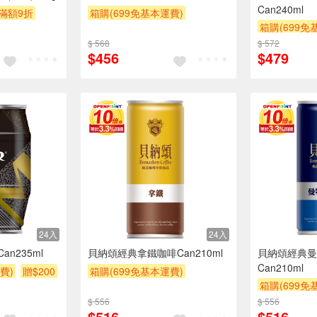
Can240ml
滿額9折
箱購(699免基本運費)
箱購(699免
滿件登記抽
贈OPENPOINT
滿額9折
贈
$ 568
$ 572
滿額贈
滿額折
滿額9折
$456
$479
贈$200
24入
24入
n235ml
貝納頌經典拿鐵咖啡Can210ml
貝納頌經典曼
Can210ml
費)
贈$200
箱購(699免基本運費)
箱購(699免
滿額9折
贈$200
滿額9折
贈
$ 556
$ 556
$516
$516