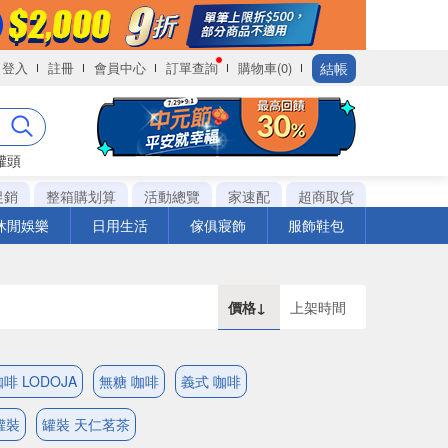
結帳
登入
註冊
會員中心
訂單查詢
購物車(0)
罐頭
促銷
整箱購划算
活動總覽
家速配
超商取貨
休閒娛樂
日用生活
傢俱寢飾
服飾鞋包
價格↓
上架時間
啡 LODOJA
無糖 咖啡
義式 咖啡
罐裝
罐裝 天仁茗茶