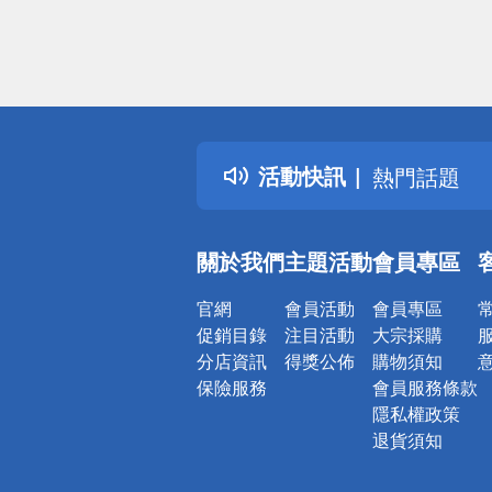
偏遠地區配
詐騙網頁！
得獎公告
活動快訊
熱門話題
銀行優惠
偏遠地區配
關於我們
主題活動
會員專區
詐騙網頁！
官網
會員活動
會員專區
促銷目錄
注目活動
大宗採購
分店資訊
得獎公佈
購物須知
保險服務
會員服務條款
隱私權政策
退貨須知