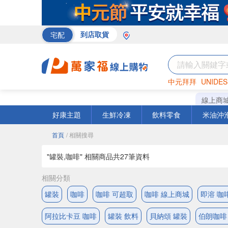
宅配
到店取貨
中元拜拜
UNIDES
米
巧克力
衛生紙
線上商
好康主題
生鮮冷凍
飲料零食
米油沖
首頁
/ 相關搜尋
"罐裝,咖啡" 相關商品共
27
筆資料
相關分類
罐裝
咖啡
咖啡 可超取
咖啡 線上商城
即溶 咖
阿拉比卡豆 咖啡
罐裝 飲料
貝納頌 罐裝
伯朗咖啡