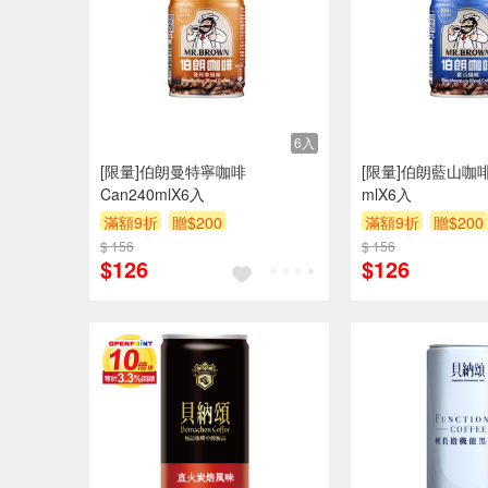
6入
[限量]伯朗曼特寧咖啡
[限量]伯朗藍山咖啡
Can240mlX6入
mlX6入
滿額9折
贈$200
滿額9折
贈$200
$ 156
$ 156
$126
$126