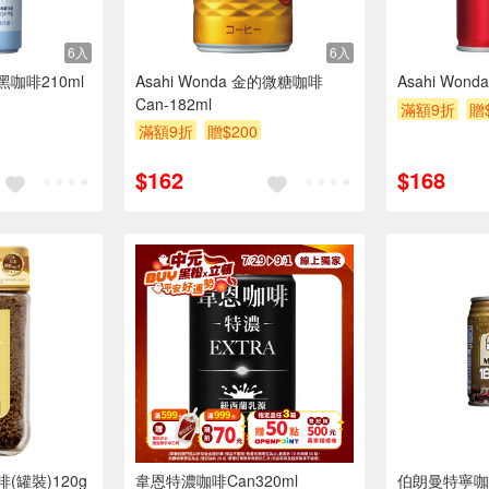
6入
6入
咖啡210ml
Asahi Wonda 金的微糖咖啡
Asahi Won
Can-182ml
滿額9折
贈
滿額9折
贈$200
$162
$168
24入
罐裝)120g
韋恩特濃咖啡Can320ml
伯朗曼特寧咖