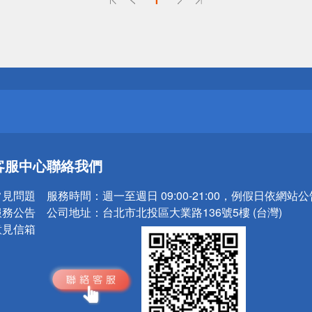
送
請小心！
送
客服中心
聯絡我們
請小心！
常見問題
服務時間：
週一至週日 09:00-21:00，例假日依網站
服務公告
公司地址：
台北市北投區大業路136號5樓 (台灣)
意見信箱