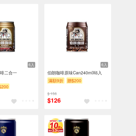
6入
6入
啡二合一
伯朗咖啡原味Can240mlX6入
滿額9折
贈$200
$200
$ 156
$126