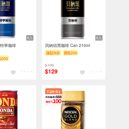
6入
6入
特寧咖啡
貝納頌黑咖啡 Can 210ml
滿額9折
贈$200
$200
$ 139
$129