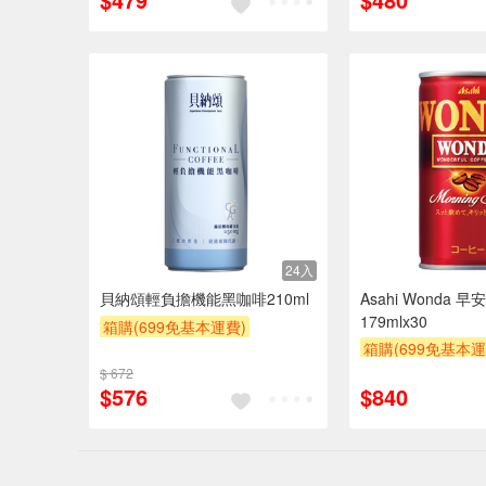
24入
貝納頌輕負擔機能黑咖啡210ml
Asahi Wonda 
179mlx30
箱購(699免基本運費)
箱購(699免基本運
滿額9折
贈$200
滿額9折
贈$200
$ 672
$576
$840