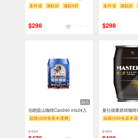
多件省
滿額折
滿額9折
多件省
滿額折
贈$200
贈$200
$298
$298
24入
伯朗藍山咖啡Can240 mlx24入
曼仕德重烘焙咖啡Ca
箱購(699免基本運費)
箱購(699免基本運
滿額9折
贈$200
$ 624
$ 600
$479
$480