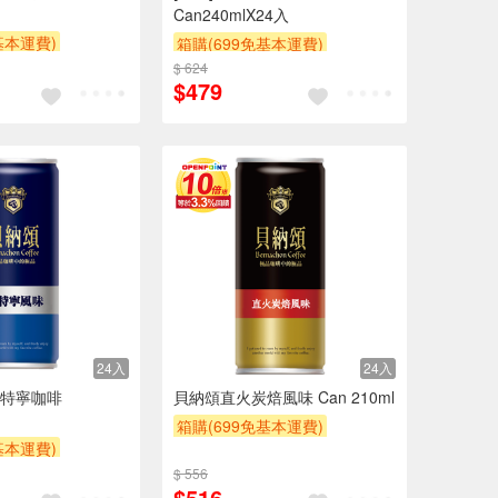
Can240mlX24入
基本運費)
箱購(699免基本運費)
$200
$ 624
滿額9折
贈$200
$479
24入
24入
特寧咖啡
貝納頌直火炭焙風味 Can 210ml
箱購(699免基本運費)
基本運費)
滿額9折
贈$200
$200
$ 556
$516