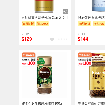
6入
貝納頌直火炭焙風味 Can 210ml
貝納頌輕負擔機能黑
滿額9折
贈$200
滿額9折
贈$200
$ 139
$ 168
$129
$144
雀巢金牌生機栽種咖啡100g
雀巢金牌微研磨咖啡(