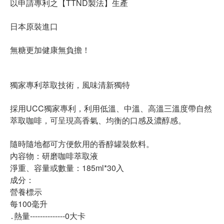
以申請專利之【TTND製法】生產
日本原裝進口
無糖更加健康無負擔！
獨家專利萃取技術，風味清新獨特
採用UCC獨家專利，利用低溫、中溫、高溫三溫度帶自然
萃取咖啡，可呈現高香氣、均衡的口感及濃醇感。
隨時隨地都可方便飲用的香醇罐裝飲料。
內容物：研磨咖啡萃取液
淨重、容量或數量：185ml*30入
成分：
營養標示
每100毫升
․熱量--------------0大卡