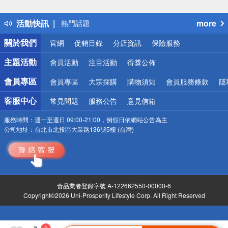
詐騙網頁！請小心！
得獎公告
活動快訊
more
熱門話題
銀行優惠
關於我們
官網
促銷目錄
分店資訊
保險服務
偏遠地區配送
詐騙網頁！請小心！
主題活動
會員活動
注目活動
得獎公佈
會員專區
會員專區
大宗採購
購物須知
會員服務條款
隱
客服中心
常見問題
服務公告
意見信箱
服務時間：
週一至週日 09:00-21:00，例假日依網站公告為主
公司地址：
台北市北投區大業路136號5樓 (台灣)
食品業者登錄字號 A-122662550-00000-6
Copyright©2026 Uni-Prosperity Lifestyle Corp. All Right Reserved