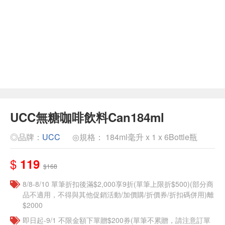
UCC無糖咖啡飲料Can184ml
◎品牌：
UCC
◎規格： 184ml毫升 x 1 x 6Bottle瓶
$
119
$168
8/8-8/10 單筆折扣後滿$2,000享9折(單筆上限折$500)(部分商
品不適用，不得與其他促銷活動/加價購/折價券/折扣碼併用)離
$2000
即日起-9/1 不限金額下單贈$200券(單筆不累贈，請注意訂單