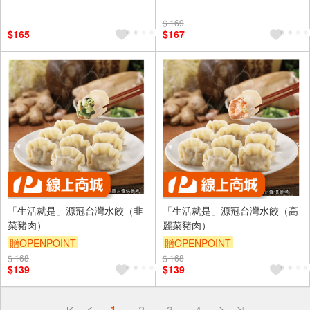
$ 169
$165
$167
「生活就是」源冠台灣水餃（韭
「生活就是」源冠台灣水餃（高
菜豬肉）
麗菜豬肉）
贈OPENPOINT
贈OPENPOINT
$ 168
$ 168
$139
$139
偏遠地區配送
1
2
3
4