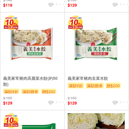
$118
$129
義美家常豬肉高麗菜水餃(約50
義美家常豬肉韭菜水餃
顆)
滿額9折
滿額贈券
贈$200
滿額9折
滿額贈券
贈$200
$ 160
$ 160
$129
$129