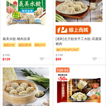
義美水餃-豬肉韭菜
[達昕]北方餃舍手工水餃-高麗菜
豬肉
滿額9折
滿額贈券
贈$200
贈OPENPOINT
$ 160
$ 138
$129
$99