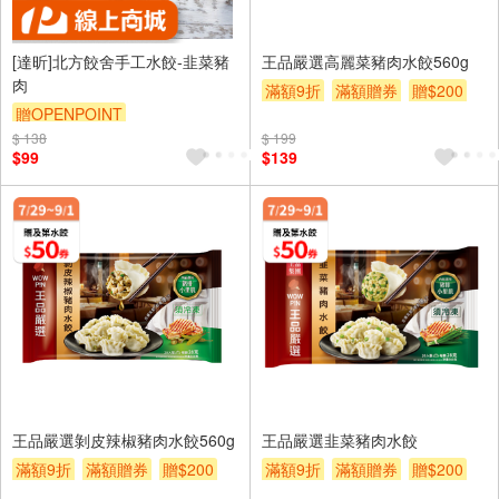
[達昕]北方餃舍手工水餃-韭菜豬
王品嚴選高麗菜豬肉水餃560g
肉
滿額9折
滿額贈券
贈$200
贈OPENPOINT
$ 138
$ 199
$99
$139
王品嚴選剝皮辣椒豬肉水餃560g
王品嚴選韭菜豬肉水餃
滿額9折
滿額贈券
贈$200
滿額9折
滿額贈券
贈$200