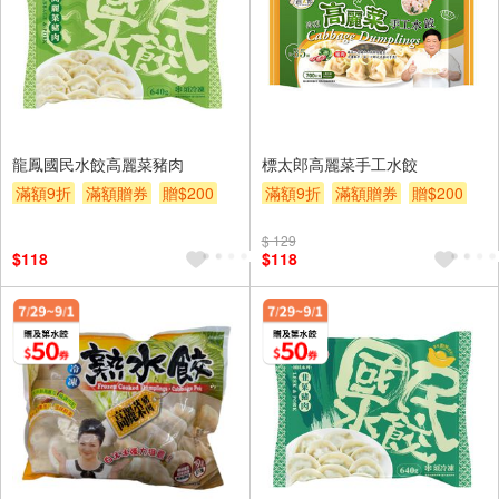
龍鳳國民水餃高麗菜豬肉
標太郎高麗菜手工水餃
滿額9折
滿額贈券
贈$200
滿額9折
滿額贈券
贈$200
$ 129
$118
$118