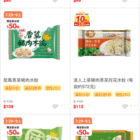
$90
$99
龍鳳香菜豬肉水餃
達人上菜豬肉香菜捏花水餃 (每
袋約572克)
滿額9折
滿額贈券
贈$200
滿額9折
滿額贈券
贈$200
$ 135
$ 149
$109
$115