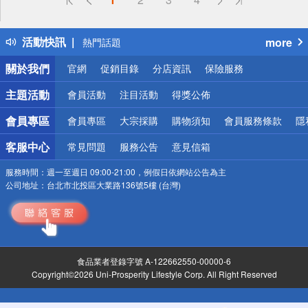
詐騙網頁！請小心！
得獎公告
活動快訊
more
熱門話題
銀行優惠
關於我們
官網
促銷目錄
分店資訊
保險服務
偏遠地區配送
詐騙網頁！請小心！
主題活動
會員活動
注目活動
得獎公佈
會員專區
會員專區
大宗採購
購物須知
會員服務條款
隱
客服中心
常見問題
服務公告
意見信箱
服務時間：
週一至週日 09:00-21:00，例假日依網站公告為主
公司地址：
台北市北投區大業路136號5樓 (台灣)
食品業者登錄字號 A-122662550-00000-6
Copyright©2026 Uni-Prosperity Lifestyle Corp. All Right Reserved