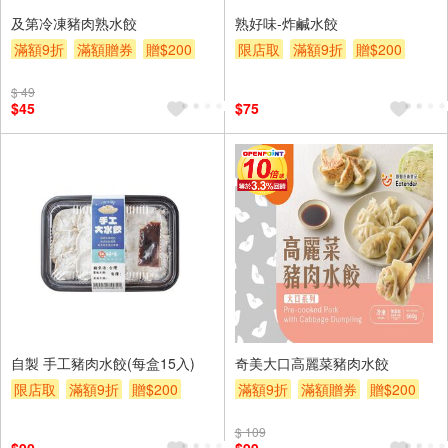
及第冷凍豬肉熟水餃
熟好味-炸鹹水餃
滿額9折
滿額贈券
贈$200
限店取
滿額9折
贈$200
$ 49
$45
$75
自製 手工豬肉水餃(每盒15入)
奇美大口高麗菜豬肉水餃
限店取
滿額9折
贈$200
滿額9折
滿額贈券
贈$200
$ 109