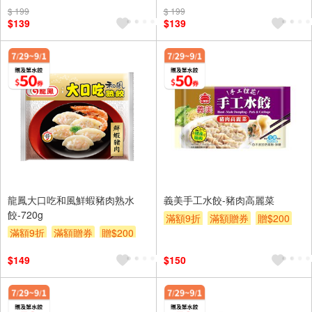
$ 199
$ 199
$139
$139
龍鳳大口吃和風鮮蝦豬肉熟水
義美手工水餃-豬肉高麗菜
餃-720g
滿額9折
滿額贈券
贈$200
滿額9折
滿額贈券
贈$200
$149
$150