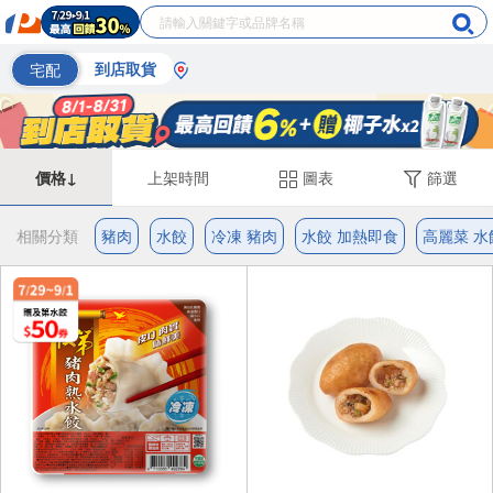
宅配
到店取貨
價格↓
上架時間
圖表
篩選
相關分類
豬肉
水餃
冷凍 豬肉
水餃 加熱即食
高麗菜 水