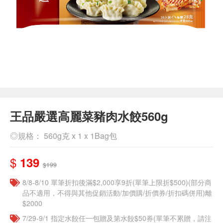
王品嚴選高麗菜豬肉水餃560g
◎規格： 560g克 x 1 x 1Bag包
$
139
$199
8/8-8/10 單筆折扣後滿$2,000享9折(單筆上限折$500)(部分商
品不適用，不得與其他促銷活動/加價購/折價券/折扣碼併用)離
$2000
7/29-9/1 指定水餃任一包贈及第水餃$50券(單筆不累贈，請注