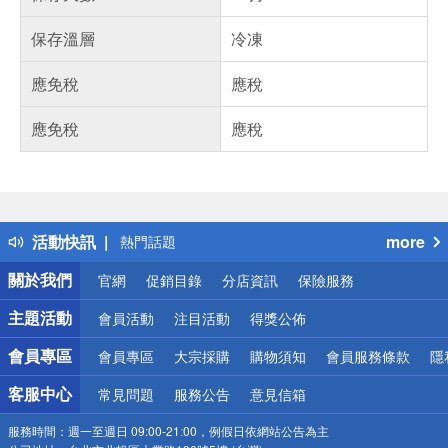
保存溫層
冷凍
應免稅
應稅
應免稅
應稅
偏遠地區配送
詐騙網頁！請小心！
得獎公告
活動快訊
more
熱門話題
銀行優惠
關於我們
官網
促銷目錄
分店資訊
保險服務
偏遠地區配送
詐騙網頁！請小心！
主題活動
會員活動
注目活動
得獎公佈
會員專區
會員專區
大宗採購
購物須知
會員服務條款
隱
客服中心
常見問題
服務公告
意見信箱
服務時間：
週一至週日 09:00-21:00，例假日依網站公告為主