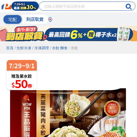
宅配
到店取貨
首頁
/ 生鮮冷凍
/ 冷凍調理
/ 水餃 麵食
/ 水餃